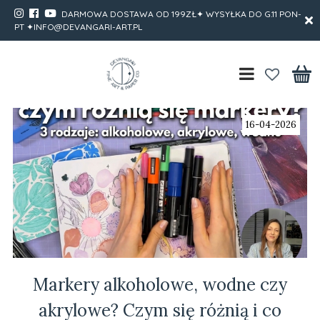
DARMOWA DOSTAWA OD 199ZŁ✦ WYSYŁKA DO G.11 PON-
PT ✦INFO@DEVANGARI-ART.PL
16-04-2026
Markery alkoholowe, wodne czy
akrylowe? Czym się różnią i co