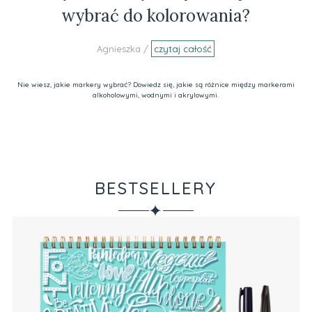
wybrać do kolorowania?
Agnieszka /
czytaj całość
Nie wiesz, jakie markery wybrać? Dowiedz się, jakie są różnice między markerami
alkoholowymi, wodnymi i akrylowymi.
BESTSELLERY
✦
Ze
Va
Pr
34