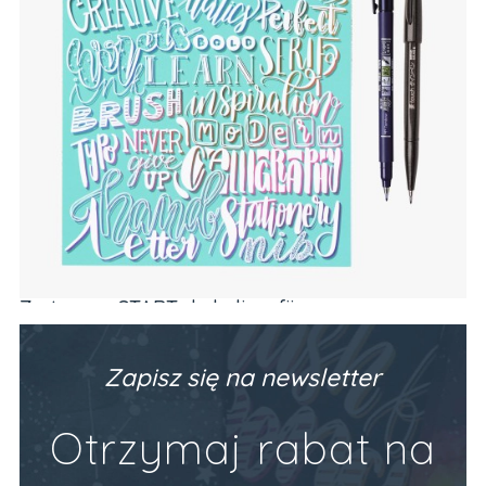
Zeszyt z ćwiczeniami do brush letteringu
PODSTAWY (alfabet, codzienne frazy)
Producent:
Devangari Art
89,90 zł
Zapisz się na newsletter
Do Koszyka
Otrzymaj rabat na