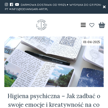
DARMOWA DOSTAWA OD 199ZŁ✦ WYSYŁKA DO G.11 PON-
PT ✦INFO@DEVANGARI-ART.PL
01-04-2025
Higiena psychiczna – Jak zadbać o
swoje emocje i kreatywność na co