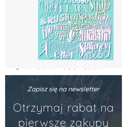
Zeszyt z ćwiczeniami do brush letteringu
PODSTAWY (alfabet, codzienne frazy)
Producent:
Devangari Art
89,90 zł
Zapisz się na newsletter
Do Koszyka
Otrzymaj rabat na
pierwsze zakupy