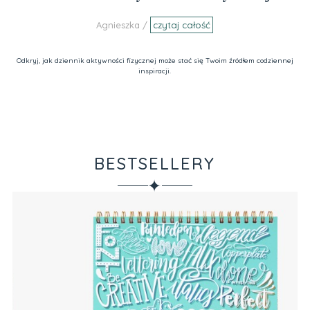
Agnieszka /
czytaj całość
Odkryj, jak dziennik aktywności fizycznej może stać się Twoim źródłem codziennej
inspiracji.
BESTSELLERY
✦
Ze
Va
Pr
34