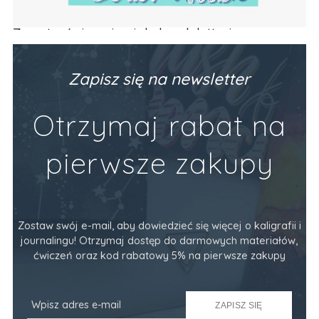
Zeszyt z ćwiczeniami do brush letteringu
Ze
PODSTAWY (alfabet, codzienne frazy)
Va
Producent:
Devangari Art
Pr
89,90 zł
34
Zapisz się na newsletter
Do Koszyka
Otrzymaj rabat na
pierwsze zakupy
Zostaw swój e-mail, aby dowiedzieć się więcej o kaligrafii i
journalingu! Otrzymaj dostęp do darmowych materiałów,
ćwiczeń oraz kod rabatowy 5% na pierwsze zakupy
ZAPISZ SIĘ