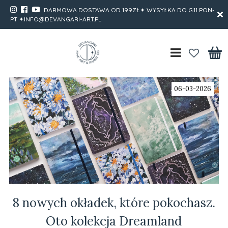
DARMOWA DOSTAWA OD 199ZŁ✦ WYSYŁKA DO G.11 PON-
PT ✦INFO@DEVANGARI-ART.PL
06-03-2026
8 nowych okładek, które pokochasz.
Oto kolekcja Dreamland