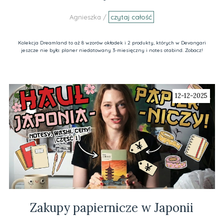
Agnieszka /
czytaj całość
Kolekcja Dreamland to aż 8 wzorów okładek i 2 produkty, których w Devangari
jeszcze nie było: planer niedatowany 3-miesięczny i notes otabind. Zobacz!
12-12-2025
Zakupy papiernicze w Japonii