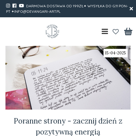
DARMOWA DOSTAWA OD 199ZŁ✦ WYSYŁKA DO G.11 PON-
PT ✦INFO@DEVANGARI-ART.PL
15-04-2025
Poranne strony - zacznij dzień z
pozytywną energią