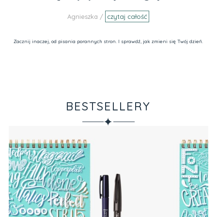
Agnieszka /
czytaj całość
Zacznij inaczej, od pisania porannych stron. I sprawdź, jak zmieni się Twój dzień.
BESTSELLERY
✦
Ba
(A
Pr
18,