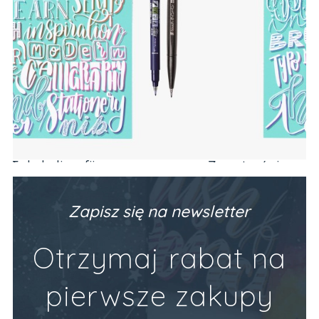
Zeszyt z ćwiczeniami do brush letteringu
PODSTAWY (alfabet, codzienne frazy)
Producent:
Devangari Art
89,90 zł
Zapisz się na newsletter
Do Koszyka
Otrzymaj rabat na
pierwsze zakupy