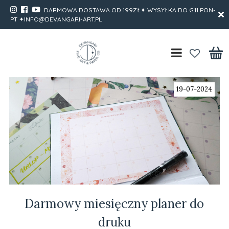
DARMOWA DOSTAWA OD 199ZŁ✦ WYSYŁKA DO G.11 PON-
PT ✦INFO@DEVANGARI-ART.PL
19-07-2024
Darmowy miesięczny planer do
druku