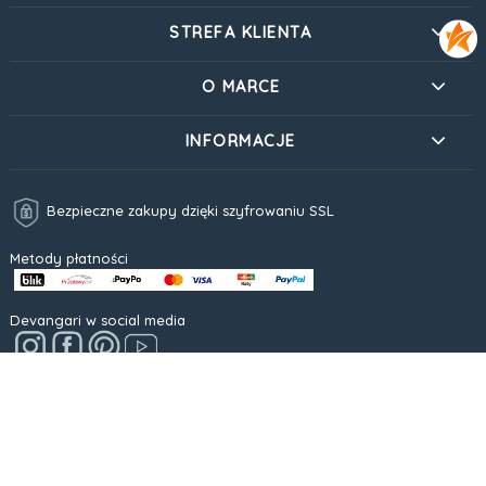
STREFA KLIENTA
O MARCE
INFORMACJE
Bezpieczne zakupy dzięki szyfrowaniu SSL
Metody płatności
Devangari w social media
Masz pytanie?
Skontaktuj się ze mną.
Napisz lub zadzwoń, chętnie
odpowiem!
✉ info@devangari-art.pl