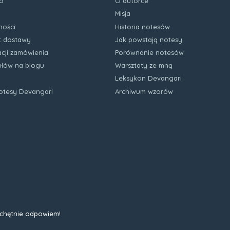
o
O autorce
Misja
ności
Historia notesów
zt dostawy
Jak powstają notesy
acji zamówienia
Porównanie notesów
kułów na blogu
Warsztaty ze mną
Leksykon Devangari
notesy Devangari
Archiwum wzorów
 chętnie odpowiem!