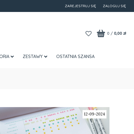
ZAREJESTRUJ SIĘ
ZALOGUJ SIĘ
0
/
0,00 zł
ORIA
ZESTAWY
OSTATNIA SZANSA
12-09-2024