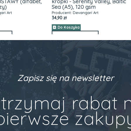
 - Serenity Valley, Baltic
kropki 14,5x20,5cm (A5
A5), 120 gsm
Producent:
Devangari Art
18,90 zł
nt:
Devangari Art
Do Koszyka
oszyka
ZOBACZ WIĘCEJ
BACZ WIĘCEJ
Zapisz się na newsletter
trzymaj rabat 
pierwsze zakup