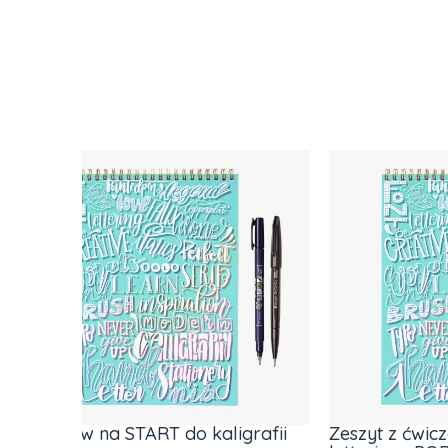
igrafii
Zeszyt z ćwiczeniami do brush
Zesta