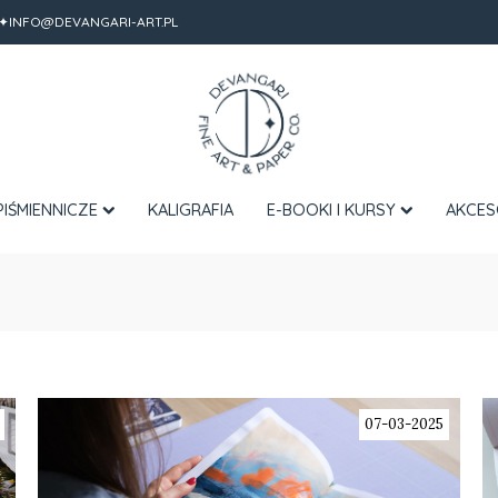
✦INFO@DEVANGARI-ART.PL
PIŚMIENNICZE
KALIGRAFIA
E-BOOKI I KURSY
AKCES
07-03-2025