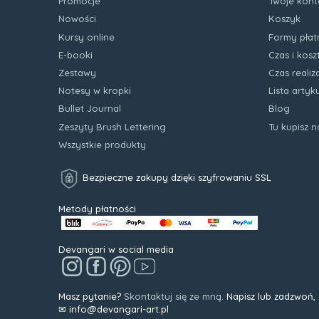
Promocje
Twoje kont
Nowości
Koszyk
Kursy online
Formy płat
E-booki
Czas i kos
Zestawy
Czas realiz
Notesy w kropki
Lista arty
Bullet Journal
Blog
Zeszyty Brush Lettering
Tu kupisz 
Wszystkie produkty
Bezpieczne zakupy dzięki szyfrowaniu SSL
Metody płatności
Devangari w social media
Masz pytanie?
Skontaktuj się ze mną.
Napisz lub zadzwoń,
✉ info@devangari-art.pl