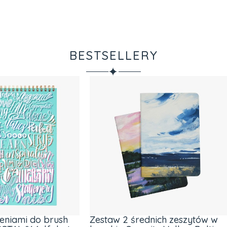
BESTSELLERY
✦
w 2 średnich zeszytów w
Baltic Sea - średni zesz