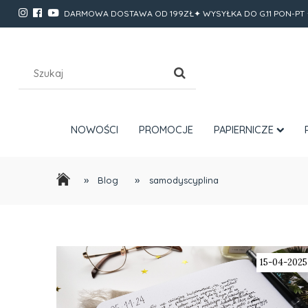
DARMOWA DOSTAWA OD 199ZŁ✦ WYSYŁKA DO G.11 PON-PT 
NOWOŚCI
PROMOCJE
PAPIERNICZE
»
»
Blog
samodyscyplina
15-04-2025