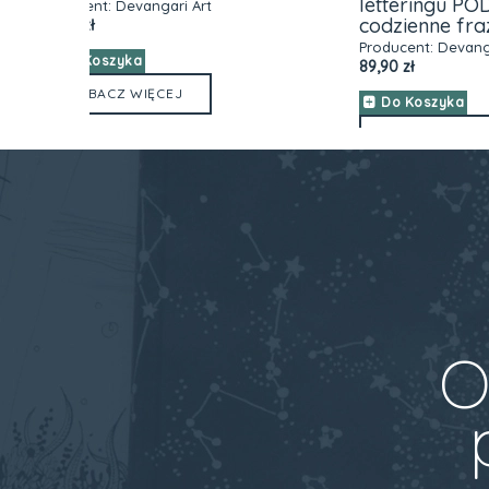
letteringu PODSTAWY (alfabet,
kropki
codzienne frazy)
Sea (
Producent:
Devangari Art
Produce
89,90 zł
34,90 zł
Do Koszyka
Do K
ZOBACZ WIĘCEJ
ZO
O