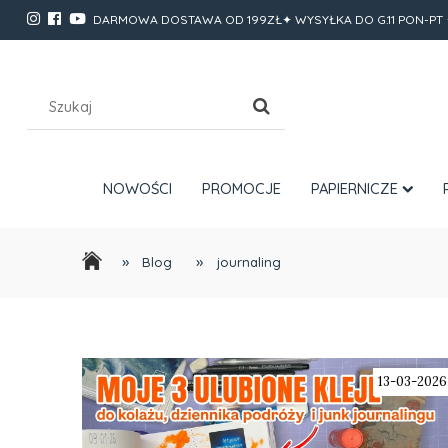
DARMOWA DOSTAWA OD 199ZŁ✦ WYSYŁKA DO G.11 PON-PT 
NOWOŚCI
PROMOCJE
PAPIERNICZE
»
»
Blog
journaling
13-03-2026