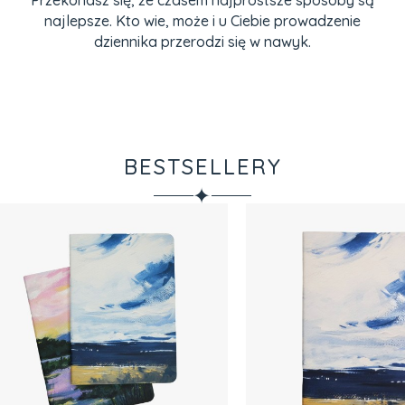
Przekonasz się, że czasem najprostsze sposoby są
najlepsze. Kto wie, może i u Ciebie prowadzenie
dziennika przerodzi się w nawyk.
BESTSELLERY
✦