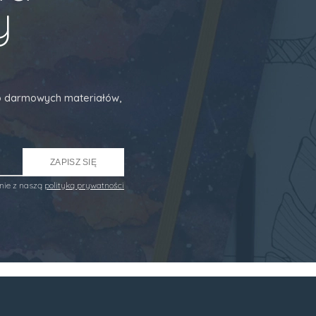
y
 do darmowych materiałów,
ZAPISZ SIĘ
nie z naszą
polityką prywatności