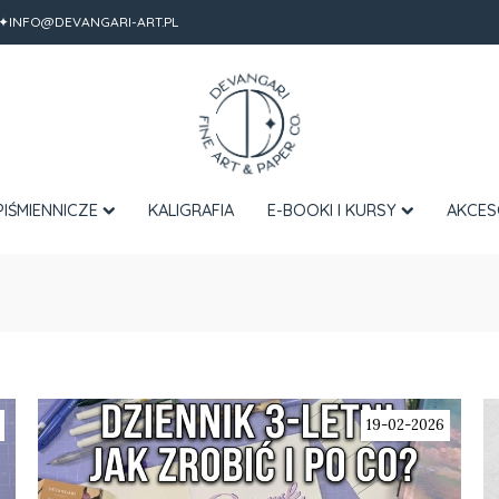
✦INFO@DEVANGARI-ART.PL
PIŚMIENNICZE
KALIGRAFIA
E-BOOKI I KURSY
AKCES
19-02-2026