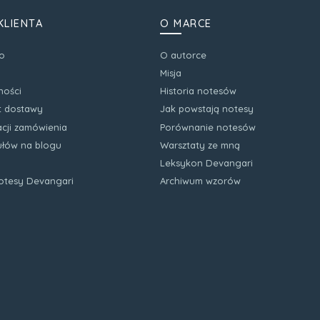
KLIENTA
O MARCE
o
O autorce
Misja
ności
Historia notesów
zt dostawy
Jak powstają notesy
acji zamówienia
Porównanie notesów
kułów na blogu
Warsztaty ze mną
Leksykon Devangari
notesy Devangari
Archiwum wzorów