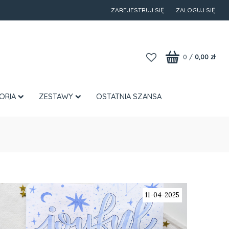
ZAREJESTRUJ SIĘ
ZALOGUJ SIĘ
0
/
0,00 zł
ORIA
ZESTAWY
OSTATNIA SZANSA
11-04-2025