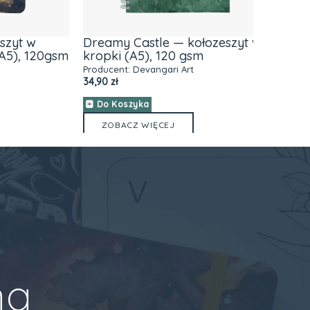
yt w
Dreamy Castle — kołozeszyt w
Night 
), 120gsm
kropki (A5), 120 gsm
otabin
oprawa
Producent:
Devangari Art
34,90 zł
Producen
59,90 zł
Do Koszyka
Do Ko
ZOBACZ WIĘCEJ
ZOBA
na