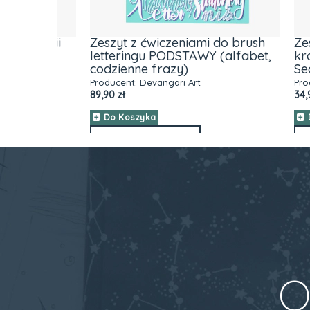
igrafii
Zeszyt z ćwiczeniami do brush
Zesta
letteringu PODSTAWY (alfabet,
kropki
codzienne frazy)
Sea (
Producent:
Devangari Art
Produce
89,90 zł
34,90 zł
Do Koszyka
Do K
ZOBACZ WIĘCEJ
ZO
O