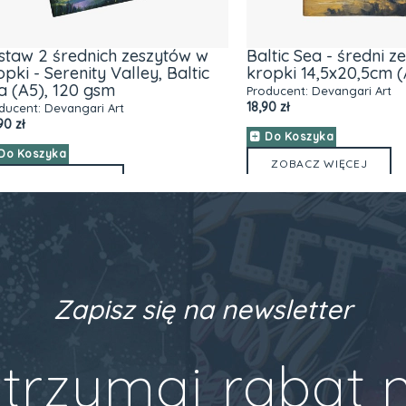
w 2 średnich zeszytów w
Baltic Sea - średni zesz
 - Serenity Valley, Baltic
kropki 14,5x20,5cm (A5
A5), 120 gsm
Producent:
Devangari Art
18,90 zł
nt:
Devangari Art
Do Koszyka
oszyka
ZOBACZ WIĘCEJ
BACZ WIĘCEJ
Zapisz się na newsletter
trzymaj rabat 