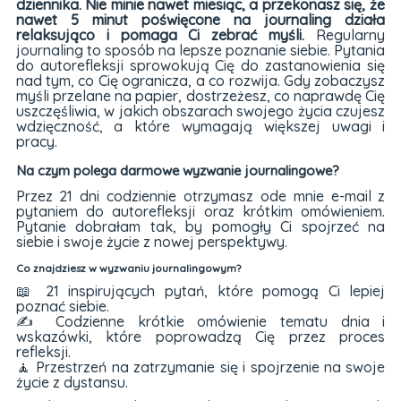
dziennika. Nie minie nawet miesiąc, a przekonasz się, że
nawet 5 minut poświęcone na journaling działa
relaksująco i pomaga Ci zebrać myśli.
Regularny
journaling to sposób na lepsze poznanie siebie. Pytania
do autorefleksji sprowokują Cię do zastanowienia się
nad tym, co Cię ogranicza, a co rozwija. Gdy zobaczysz
myśli przelane na papier, dostrzeżesz, co naprawdę Cię
uszczęśliwia, w jakich obszarach swojego życia czujesz
wdzięczność, a które wymagają większej uwagi i
pracy.
Na czym polega darmowe wyzwanie journalingowe?
Przez 21 dni codziennie otrzymasz ode mnie e-mail z
pytaniem do autorefleksji oraz krótkim omówieniem.
Pytanie dobrałam tak, by pomogły Ci spojrzeć na
siebie i swoje życie z nowej perspektywy.
Co znajdziesz w wyzwaniu journalingowym?
📖 21 inspirujących pytań, które pomogą Ci lepiej
poznać siebie.
✍ Codzienne krótkie omówienie tematu dnia i
wskazówki, które poprowadzą Cię przez proces
refleksji.
🧘 Przestrzeń na zatrzymanie się i spojrzenie na swoje
życie z dystansu.