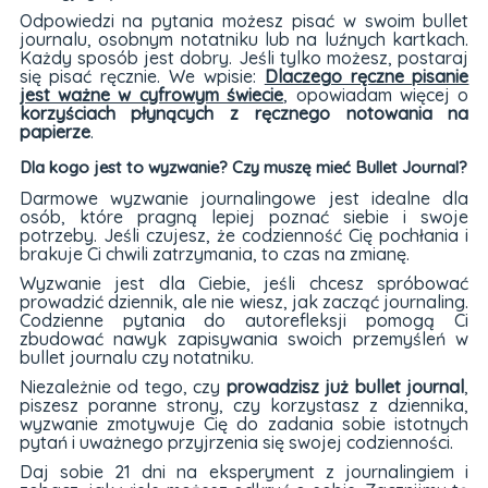
Odpowiedzi na pytania możesz pisać w swoim bullet
journalu, osobnym notatniku lub na luźnych kartkach.
Każdy sposób jest dobry. Jeśli tylko możesz, postaraj
się pisać ręcznie. We wpisie:
Dlaczego ręczne pisanie
jest ważne w cyfrowym świecie
, opowiadam więcej o
korzyściach płynących z ręcznego notowania na
papierze
.
Dla kogo jest to wyzwanie? Czy muszę mieć Bullet Journal?
Darmowe wyzwanie journalingowe jest idealne dla
osób, które pragną lepiej poznać siebie i swoje
potrzeby. Jeśli czujesz, że codzienność Cię pochłania i
brakuje Ci chwili zatrzymania, to czas na zmianę.
Wyzwanie jest dla Ciebie, jeśli chcesz spróbować
prowadzić dziennik, ale nie wiesz, jak zacząć journaling.
Codzienne pytania do autorefleksji pomogą Ci
zbudować nawyk zapisywania swoich przemyśleń w
bullet journalu czy notatniku.
Niezależnie od tego, czy
prowadzisz już bullet journal
,
piszesz poranne strony, czy korzystasz z dziennika,
wyzwanie zmotywuje Cię do zadania sobie istotnych
pytań i uważnego przyjrzenia się swojej codzienności.
Daj sobie 21 dni na eksperyment z journalingiem i