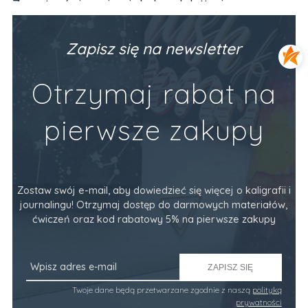
Zeszyt z ćwiczeniami do brush letteringu
Ze
PODSTAWY (alfabet, codzienne frazy)
Va
Producent:
Devangari Art
Pr
89,90 zł
34
Zapisz się na newsletter
Do Koszyka
Otrzymaj rabat na
pierwsze zakupy
Zostaw swój e-mail, aby dowiedzieć się więcej o kaligrafii i
journalingu! Otrzymaj dostęp do darmowych materiałów,
ćwiczeń oraz kod rabatowy 5% na pierwsze zakupy
ZAPISZ SIĘ
Twoje dane będą przetwarzane zgodnie z naszą
polityką
prywatności