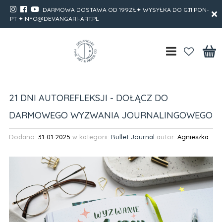
DARMOWA DOSTAWA OD 199ZŁ✦ WYSYŁKA DO G.11 PON-
PT ✦INFO@DEVANGARI-ART.PL
21 DNI AUTOREFLEKSJI - DOŁĄCZ DO
DARMOWEGO WYZWANIA JOURNALINGOWEGO
Dodano:
31-01-2025
w kategorii:
Bullet Journal
autor:
Agnieszka