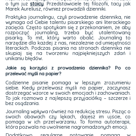
o tym już
stoicy
. Przedstawiciele tej filozofii, tacy jak
Marek Aureliusz, również prowadzili dzienniki.
Praktyka journalingu, czyli prowadzenie dziennika, nie
wymaga od Ciebie talentu pisarskiego ani literackiego
zacięcia. Często spotykam się z przekonaniem, że aby
rozpocząć journaling, trzeba być utalentowaną
pisarką. To mit, który warto obalić. Journaling to
narzędzie dla każdej z nas, niezależnie od umiejętności
literackich. Podczas pisania na stronach dziennika nie
skupiaj się na tworzeniu najpiękniejszych zdań i
unikaniu błędów.
Jakie są korzyści z prowadzenia dziennika? Po co
przelewać myśli na papier?
Codzienne pisanie pomaga w lepszym zrozumieniu
siebie. Kiedy przelewasz myśli na papier, zaczynasz
dostrzegać wzorce w swoich emocjach i zachowaniach.
To jak rozmowa z najlepszą przyjaciółką – szczerze i
bez osądzania.
Journaling wpływa również na redukcję stresu. Pisząc o
swoich obawach czy lękach, dajesz im ujście, co
pomaga w ich przetwarzaniu. To forma autoterapii,
która pozwala na uwolnienie nagromadzonych emocji.
Dodatkowo, regularne notowanie pomaga w