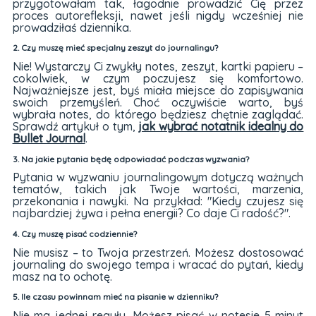
przygotowałam tak, łagodnie prowadzić Cię przez
proces autorefleksji, nawet jeśli nigdy wcześniej nie
prowadziłaś dziennika.
2. Czy muszę mieć specjalny zeszyt do journalingu?
Nie! Wystarczy Ci zwykły notes, zeszyt, kartki papieru –
cokolwiek, w czym poczujesz się komfortowo.
Najważniejsze jest, byś miała miejsce do zapisywania
swoich przemyśleń. Choć oczywiście warto, byś
wybrała notes, do którego będziesz chętnie zaglądać.
Sprawdź artykuł o tym,
jak wybrać notatnik idealny do
Bullet Journal
.
3. Na jakie pytania będę odpowiadać podczas wyzwania?
Pytania w wyzwaniu journalingowym dotyczą ważnych
tematów, takich jak Twoje wartości, marzenia,
przekonania i nawyki. Na przykład: "Kiedy czujesz się
najbardziej żywa i pełna energii? Co daje Ci radość?".
4. Czy muszę pisać codziennie?
Nie musisz – to Twoja przestrzeń. Możesz dostosować
journaling do swojego tempa i wracać do pytań, kiedy
masz na to ochotę.
5. Ile czasu powinnam mieć na pisanie w dzienniku?
Nie ma jednej reguły. Możesz pisać w notesie 5 minut