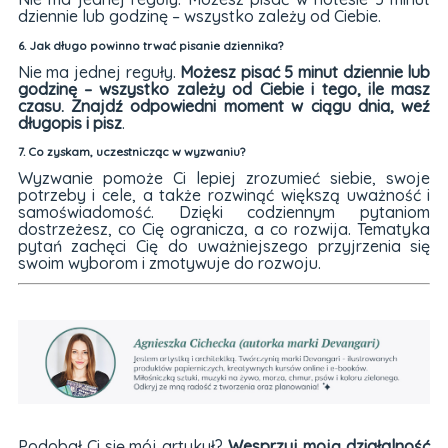
dziennie lub godzinę – wszystko zależy od Ciebie.
6. Jak długo powinno trwać pisanie dziennika?
Nie ma jednej reguły.
Możesz pisać 5 minut dziennie lub
godzinę – wszystko zależy od Ciebie i tego, ile masz
czasu. Znajdź odpowiedni moment w ciągu dnia, weź
długopis i pisz
.
7. Co zyskam, uczestnicząc w wyzwaniu?
Wyzwanie pomoże Ci lepiej zrozumieć siebie, swoje
potrzeby i cele, a także rozwinąć większą uważność i
samoświadomość. Dzięki codziennym pytaniom
dostrzeżesz, co Cię ogranicza, a co rozwija. Tematyka
pytań zachęci Cię do uważniejszego przyjrzenia się
swoim wyborom i zmotywuje do rozwoju.
Podobał Ci się mój artykuł?
Wesprzyj moją działalność