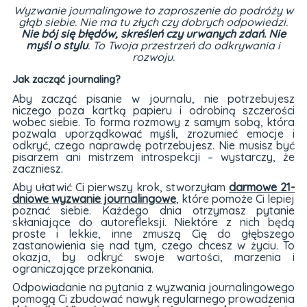
Wyzwanie journalingowe to zaproszenie do podróży w
gł
ąb siebie. Nie ma tu złych czy dobrych odpowiedzi.
Nie bój się błędów, skreśleń czy urwanych zdań. Nie
myśl o stylu
. To Twoja przestrzeń do odkrywania i
rozwoju.
Jak zacząć journaling?
Aby zacząć pisanie w journalu, nie potrzebujesz
niczego poza kartką papieru i odrobiną szczerości
wobec siebie. To forma rozmowy z samym sobą, która
pozwala uporządkować myśli, zrozumieć emocje i
odkryć, czego naprawdę potrzebujesz. Nie musisz być
pisarzem ani mistrzem introspekcji – wystarczy, że
zaczniesz.
Aby ułatwić Ci pierwszy krok, stworzyłam
darmowe 21-
dniowe wyzwanie journalingowe
, które pomoże Ci lepiej
poznać siebie. Każdego dnia otrzymasz pytanie
skłaniające do autorefleksji. Niektóre z nich będą
proste i lekkie, inne zmuszą Cię do głębszego
zastanowienia się nad tym, czego chcesz w życiu. To
okazja, by odkryć swoje wartości, marzenia i
ograniczające przekonania.
Odpowiadanie na pytania z wyzwania journalingowego
pomogą Ci zbudować nawyk regularnego prowadzenia