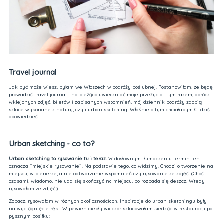
Travel journal
Jak być może wiesz, byłam we Włoszech w podróży poślubnej. Postanowiłam, że będę
prowadzić travel journal i na bieżąco uwieczniać moje przeżycia. Tym razem, oprócz
wklejonych zdjęć, biletów i zapisanych wspomnień, mój dziennik podróży zdobią
szkice wykonane z natury, czyli urban sketching. Właśnie o tym chciałabym Ci dziś
opowiedzieć.
Urban sketching - co to?
Urban sketching to rysowanie tu i teraz.
W dosłownym tłumaczeniu termin ten
oznacza “miejskie rysowanie”. Na podstawie tego, co widzimy. Chodzi o tworzenie na
miejscu, w plenerze, a nie odtwarzanie wspomnień czy rysowanie ze zdjęć. (Choć
czasami, wiadomo, nie uda się skończyć na miejscu, bo rozpada się deszcz. Wtedy
rysowałam ze zdjęć.)
Zobacz, rysowałam w różnych okolicznościach. Inspiracje do urban sketchingu były
na wyciągnięcie ręki. W pewien ciepły wieczór szkicowałam siedząc w restauracji po
pysznym posiłku: