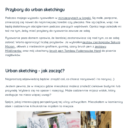
Przybory do urban sketchingu
Podczas mojego wyjazdu rysowałam w
minizeszytach w kropki
.
Są małe, poręczne,
zmieszczą się nawet do najmniejszej torebki czy plecaka. Nie są ciężkie, więc nie
będą dodatkowym obciążeniem podczas pieszych wędrówek. Oprócz tego zależało mi
też na tym, żeby mieć przybory do rysowania zawsze ze sobą.
Rysowanie poza domem sprawia, że bardziej zastanawiasz się nad tym, co ze sobą
zabrać. Warto ograniczyć liczbę przyborów. Ja wybrałam
zestaw cienkopisów Sakura
Micron
, ołówek z niebieskim grafitem, gumkę, szary brush pen z
zestawu
Mildlinerów
.
oraz mój ukochany
brush pen Tombow Fudenosuke Hard
do pisania
nagłówków.
Urban sketching - jak zacząć?
Najprostszą odpowiedzią będzie: znajdź coś, co chcesz narysować i to narysuj. ;)
Jestem pewna, że w miejscu gdzie mieszkasz możesz znaleźć ciekawe budynki lub
przyrodę. Wybierz się na spacer i rozejrzyj. Może codziennie mijasz widok, który
zasługuje na nieco więcej uwagi?
Spójrz, jaką interesującą perspektywę tej ulicy uchwyciłam. Mieszkałam w kamienicy
obok i codziennie kilkukrotnie mijałam to miejsce.