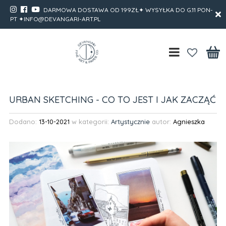
DARMOWA DOSTAWA OD 199ZŁ✦ WYSYŁKA DO G.11 PON-
PT ✦INFO@DEVANGARI-ART.PL
URBAN SKETCHING - CO TO JEST I JAK ZACZĄĆ
Dodano:
13-10-2021
w kategorii:
Artystycznie
autor:
Agnieszka