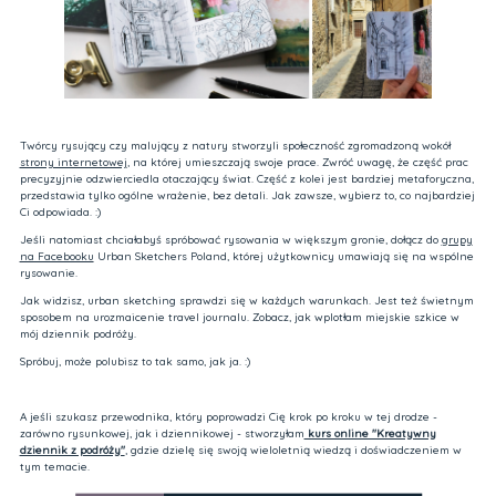
Twórcy rysujący czy malujący z natury stworzyli społeczność zgromadzoną wokół
strony internetowej
, na której umieszczają swoje prace. Zwróć uwagę, że część prac
precyzyjnie odzwierciedla otaczający świat. Część z kolei jest bardziej metaforyczna,
przedstawia tylko ogólne wrażenie, bez detali. Jak zawsze, wybierz to, co najbardziej
Ci odpowiada. :)
Jeśli natomiast chciałabyś spróbować rysowania w większym gronie, dołącz do
grupy
na Facebooku
Urban Sketchers Poland, której użytkownicy umawiają się na wspólne
rysowanie.
Jak widzisz, urban sketching sprawdzi się w każdych warunkach. Jest też świetnym
sposobem na urozmaicenie travel journalu. Zobacz, jak wplotłam miejskie szkice w
mój dziennik podróży.
Spróbuj, może polubisz to tak samo, jak ja. :)
A jeśli szukasz przewodnika, który poprowadzi Cię krok po kroku w tej drodze -
zarówno rysunkowej, jak i dziennikowej - stworzyłam
kurs online "Kreatywny
dziennik z podróży"
, gdzie dzielę się swoją wieloletnią wiedzą i doświadczeniem w
tym temacie.