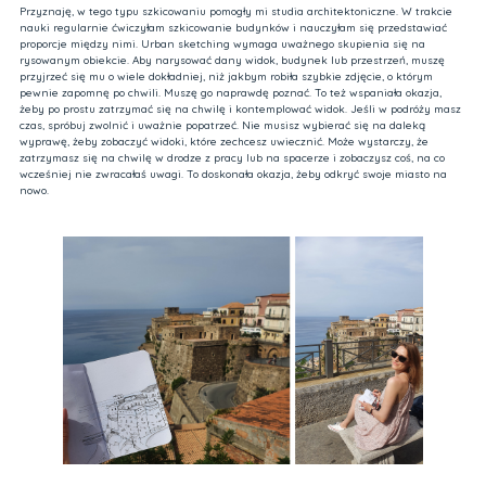
Przyznaję, w tego typu szkicowaniu pomogły mi studia architektoniczne. W trakcie
nauki regularnie ćwiczyłam szkicowanie budynków i nauczyłam się przedstawiać
proporcje między nimi. Urban sketching wymaga uważnego skupienia się na
rysowanym obiekcie. Aby narysować dany widok, budynek lub przestrzeń, muszę
przyjrzeć się mu o wiele dokładniej, niż jakbym robiła szybkie zdjęcie, o którym
pewnie zapomnę po chwili. Muszę go naprawdę poznać. To też wspaniała okazja,
żeby po prostu zatrzymać się na chwilę i kontemplować widok. Jeśli w podróży masz
czas, spróbuj zwolnić i uważnie popatrzeć. Nie musisz wybierać się na daleką
wyprawę, żeby zobaczyć widoki, które zechcesz uwiecznić. Może wystarczy, że
zatrzymasz się na chwilę w drodze z pracy lub na spacerze i zobaczysz coś, na co
wcześniej nie zwracałaś uwagi. To doskonała okazja, żeby odkryć swoje miasto na
nowo.