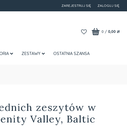
ZAREJESTRUJ SIĘ
ZALOGUJ SIĘ
0
/
0,00 zł
ORIA
ZESTAWY
OSTATNIA SZANSA
rednich zeszytów w
enity Valley, Baltic