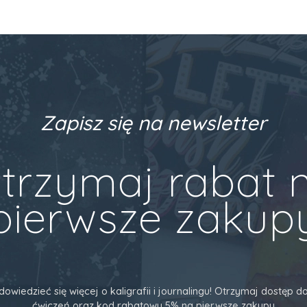
Zapisz się na newsletter
trzymaj rabat 
pierwsze zakup
dowiedzieć się więcej o kaligrafii i journalingu! Otrzymaj dostęp
ćwiczeń oraz kod rabatowy 5% na pierwsze zakupy