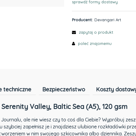
sprawdź formy dostawy
Cena nie zawiera ewentualnyc
płatności
Producent:
Devangari Art
zapytaj o produkt
poleć znajomemu
 techniczne
Bezpieczeństwo
Koszty dostaw
Serenity Valley, Baltic Sea (A5), 120 gsm
Journalu, ale nie wiesz czy to coś dla Ciebie? Wypróbuj zeszy
 szybciej zapełnisz je i znajdziesz ulubione rozkładówki prz
d stworzeniem w nim swojego szkicownika albo dziennika. Ze