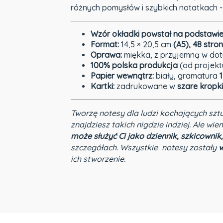
różnych pomysłów i szybkich notatkach -
Wzór okładki
powstał na podstawi
Format:
14,5 × 20,5 cm
(A5), 4
8 stron
Oprawa:
miękka, z przyjemną w dot
100% polska produkcja
(od projektu
Papier wewnątrz:
biały, gramatura
1
Kartki:
zadrukowane w
szare kropk
Tworzę notesy dla ludzi kochających szt
znajdziesz takich nigdzie indziej.
Ale wiem
może służyć Ci jako dziennik, szkicownik,
szczegółach. Wszystkie notesy zostały
w
ich stworzenie.