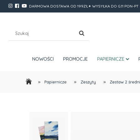
DARMOWA DOSTAWA OD 199ZŁ✦ WYSYŁKA DO G.11 PON-PT 
NOWOŚCI
PROMOCJE
PAPIERNICZE
»
»
»
Papiernicze
Zeszyty
Zestaw 2 średni