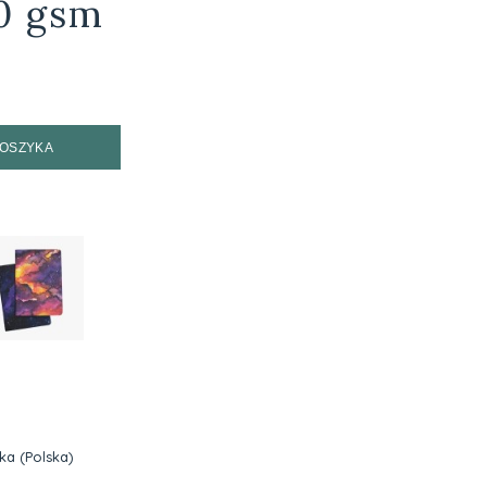
20 gsm
KOSZYKA
zka
(Polska)