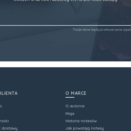
Twoje dane będą przetwarzane zgod
KLIENTA
O MARCE
o
O autorce
Misja
ności
Historia notesów
zt dostawy
Jak powstają notesy