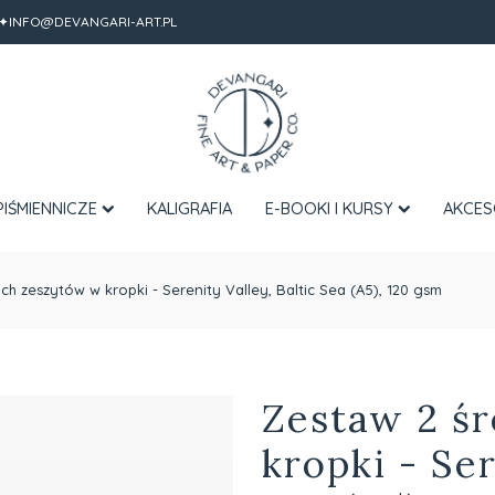
✦INFO@DEVANGARI-ART.PL
PIŚMIENNICZE
KALIGRAFIA
E-BOOKI I KURSY
AKCES
ch zeszytów w kropki - Serenity Valley, Baltic Sea (A5), 120 gsm
Zestaw 2 ś
kropki - Ser