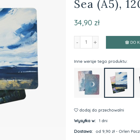
Sea (A5), 1
34,90 zł
-
+
DO 
Inne wersje tego produktu:
dodaj do przechowalni
Wysyłka w:
1 dni
Dostawa:
od 9,90 zł
- Orlen Pac