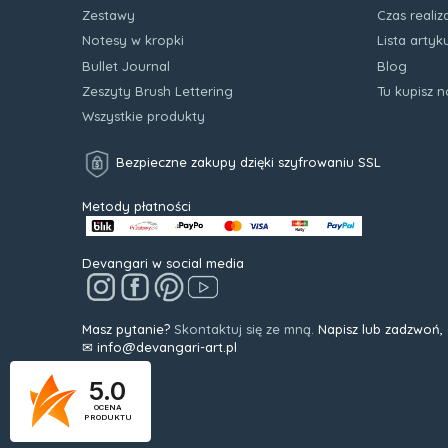
Zestawy
Czas realiz
Notesy w kropki
Lista arty
Bullet Journal
Blog
Zeszyty Brush Lettering
Tu kupisz 
Wszystkie produkty
Bezpieczne zakupy dzięki szyfrowaniu SSL
Metody płatności
Devangari w social media
Masz pytanie?
Skontaktuj się ze mną.
Napisz lub zadzwoń,
✉ info@devangari-art.pl
5.0
OCENA
PRODUKTU