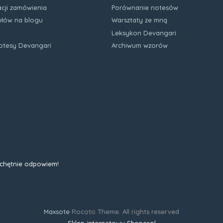
acji zamówienia
Porównanie notesów
kułów na blogu
Warsztaty ze mną
Leksykon Devangari
notesy Devangari
Archiwum wzorów
 chętnie odpowiem!
Maxsote
Rocoto Theme. All rights reserved
Sklep internetowy Shoper.pl