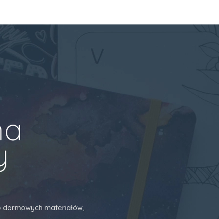
na
y
 do darmowych materiałów,