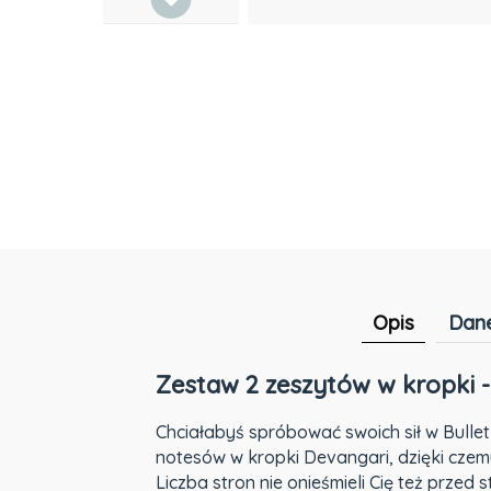
Opis
Dane
Zestaw 2 zeszytów w kropki - 
Chciałabyś spróbować swoich sił w Bullet 
notesów w kropki Devangari, dzięki czemu
Liczba stron nie onieśmieli Cię też prze