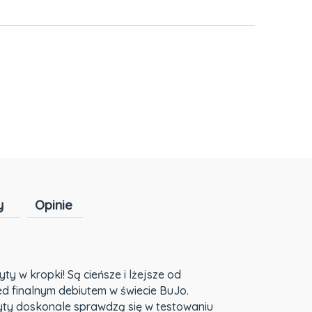
h kosztów
y
Opinie
Cena nie zawiera ewentualnych kosztów
płatności
ty w kropki! Są cieńsze i lżejsze od
ed finalnym debiutem w świecie BuJo.
szyty doskonale sprawdzą się w testowaniu