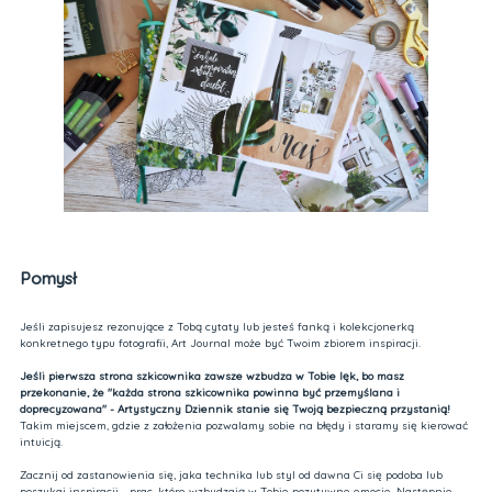
Pomysł
Jeśli zapisujesz rezonujące z Tobą cytaty lub jesteś fanką i kolekcjonerką
konkretnego typu fotografii, Art Journal może być Twoim zbiorem inspiracji.
Jeśli pierwsza strona szkicownika zawsze wzbudza w Tobie lęk, bo masz
przekonanie, że "każda strona szkicownika powinna być przemyślana i
doprecyzowana" - Artystyczny Dziennik stanie się Twoją bezpieczną przystanią!
Takim miejscem, gdzie z założenia pozwalamy sobie na błędy i staramy się kierować
intuicją.
Zacznij od zastanowienia się, jaka technika lub styl od dawna Ci się podoba lub
poszukaj inspiracji - prac, które wzbudzają w Tobie pozytywne emocje. Następnie