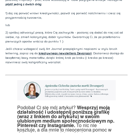
pójdź jedną z dwóch dróg:
1) daj się porwać wirowi kreatywności, pozwól się ponieść natchnieniu i ciesz się
przyjemnością tworzenia,
lub
2) spróbuj odtworzyć pracę, która Cię zachwyciła - postaraj się dodać do niej coś od
siebie, np. zmień kolorystykę, dobór rysunków. Gwarantuję Ci, że po przełamaniu
pierwszych oporów wrócisz do punktu 1 :)
Jeśli chcesz wzbogacić swój Art Journal przepięknymi napisami w stylu brush
lettering, zapisz się do
kreatywnego newslettera Devangari
. Dostaniesz dostęp do
bezpłatnej bazy materiałów, dzięki której krok po kroku (i kreska po kresce)
rozwiniesz swój kaligraficzny warsztat.
Podobał Ci się mój artykuł?
Wesprzyj moją
działalność i udostępnij poniższą grafikę
(wraz z linkiem do artykułu) w swoim
ulubionym medium społecznościowym np.
Pinterest czy Instagramie.
To nic nie
kosztuje, a dla mnie to nieoceniona pomoc w