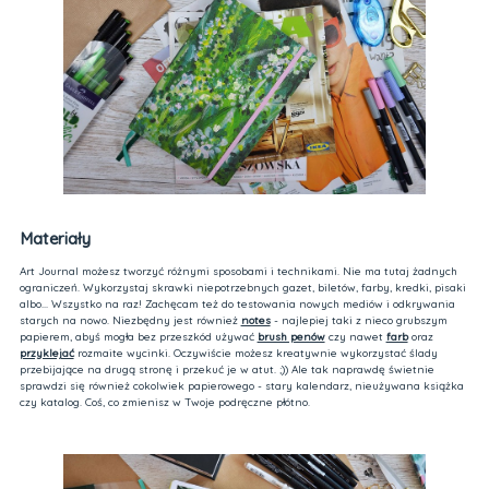
Materiały
Art Journal możesz tworzyć różnymi sposobami i technikami. Nie ma tutaj żadnych
ograniczeń. Wykorzystaj skrawki niepotrzebnych gazet, biletów, farby, kredki, pisaki
albo... Wszystko na raz! Zachęcam też do testowania nowych mediów i odkrywania
starych na nowo. Niezbędny jest również
notes
- najlepiej taki z nieco grubszym
papierem, abyś mogła bez przeszkód używać
brush penów
czy nawet
farb
oraz
przyklejać
rozmaite wycinki. Oczywiście możesz kreatywnie wykorzystać ślady
przebijające na drugą stronę i przekuć je w atut. ;)) Ale tak naprawdę świetnie
sprawdzi się również cokolwiek papierowego - stary kalendarz, nieużywana książka
czy katalog. Coś, co zmienisz w Twoje podręczne płótno.