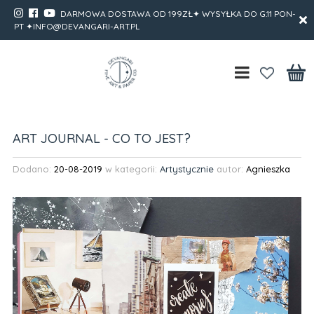
DARMOWA DOSTAWA OD 199ZŁ✦ WYSYŁKA DO G.11 PON-
PT ✦INFO@DEVANGARI-ART.PL
ART JOURNAL - CO TO JEST?
Dodano:
20-08-2019
w kategorii:
Artystycznie
autor:
Agnieszka