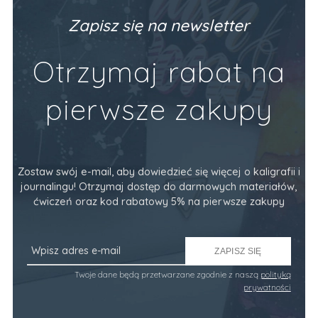
Producent:
Devangari Art
Pr
89,90 zł
34
Zapisz się na newsletter
Do Koszyka
Otrzymaj rabat na
pierwsze zakupy
Zostaw swój e-mail, aby dowiedzieć się więcej o kaligrafii i
journalingu! Otrzymaj dostęp do darmowych materiałów,
ćwiczeń oraz kod rabatowy 5% na pierwsze zakupy
ZAPISZ SIĘ
Twoje dane będą przetwarzane zgodnie z naszą
polityką
prywatności