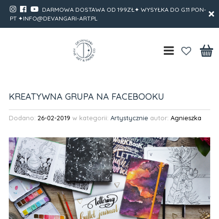
DARMOWA DOSTAWA OD 199ZŁ✦ WYSYŁKA DO G.11 PON-
PT ✦INFO@DEVANGARI-ART.PL
KREATYWNA GRUPA NA FACEBOOKU
Dodano:
26-02-2019
w kategorii:
Artystycznie
autor:
Agnieszka