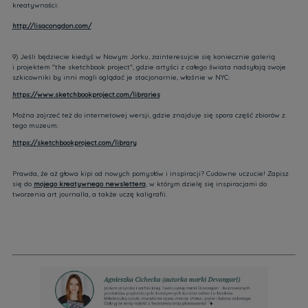
kreatywności:
http://lisacongdon.com/
9) Jeśli będziecie kiedyś w Nowym Jorku, zainteresujcie się koniecznie galerią
i projektem "the sketchbook project", gdzie artyści z całego świata nadsyłają swoje
szkicowniki by inni mogli oglądać je stacjonarnie, właśnie w NYC:
https://www.sketchbookproject.com/libraries
Można zajrzeć też do internetowej wersji, gdzie znajduje się spora część zbiorów z
tego muzeum:
https://sketchbookproject.com/library
Prawda, że aż głowa kipi od nowych pomysłów i inspiracji? Cudowne uczucie! Zapisz
się do
mojego kreatywnego newslettera
, w którym dzielę się inspiracjami do
tworzenia art journalla, a także uczę kaligrafii.