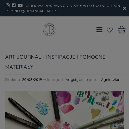
DARMOWA DOSTAWA OD 199ZŁ✦ WYSYŁKA DO G.11 PON-
PT ✦INFO@DEVANGARI-ART.PL
ART JOURNAL - INSPIRACJE I POMOCNE
MATERIAŁY
Dodano:
20-08-2019
w kategorii:
Artystycznie
autor:
Agnieszka