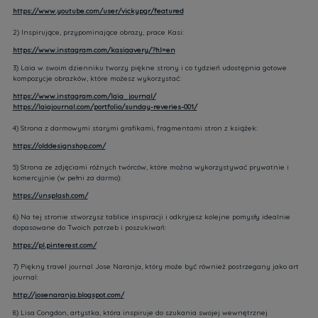
https://www.youtube.com/user/vickypgr/featured
2) Inspirujące, przypominające obrazy, prace Kasi:
https://www.instagram.com/kasiaavery/?hl=en
3) Laia w swoim dzienniku tworzy piękne strony i co tydzień udostępnia gotowe
kompozycje obrazków, które możesz wykorzystać:
https://www.instagram.com/laia_journal/
https://laiajournal.com/portfolio/sunday-reveries-001/
4) Strona z darmowymi starymi grafikami, fragmentami stron z książek:
https://olddesignshop.com/
5) Strona ze zdjęciami różnych twórców, które można wykorzystywać prywatnie i
komercyjnie (w pełni za darmo):
https://unsplash.com/
6) Na tej stronie stworzysz tablice inspiracji i odkryjesz kolejne pomysły idealnie
dopasowane do Twoich potrzeb i poszukiwań:
https://pl.pinterest.com/
7) Piękny travel journal Jose Naranja, który może być również postrzegany jako art
journal:
http://josenaranja.blogspot.com/
8) Lisa Congdon, artystka, która inspiruje do szukania swojej wewnętrznej