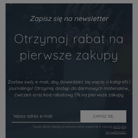
PODSTAWY (alfabet, codzienne frazy)
Va
Producent:
Devangari Art
Pr
89,90 zł
34
Zapisz się na newsletter
Do Koszyka
Otrzymaj rabat na
pierwsze zakupy
Zostaw swój e-mail, aby dowiedzieć się więcej o kaligrafii i
journalingu! Otrzymaj dostęp do darmowych materiałów,
ćwiczeń oraz kod rabatowy 5% na pierwsze zakupy
ZAPISZ SIĘ
Twoje dane będą przetwarzane zgodnie z naszą
polityką
prywatności