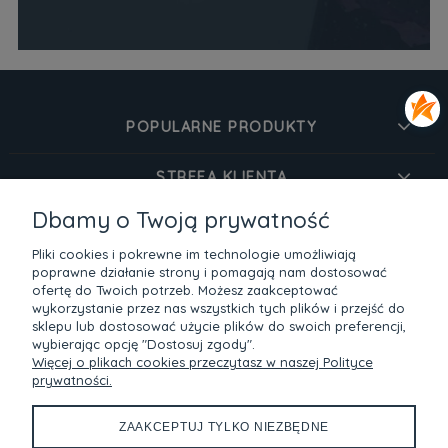
POPULARNE PRODUKTY
STREFA KLIENTA
Dbamy o Twoją prywatność
O MARCE
Pliki cookies i pokrewne im technologie umożliwiają
poprawne działanie strony i pomagają nam dostosować
INFORMACJE
ofertę do Twoich potrzeb. Możesz zaakceptować
wykorzystanie przez nas wszystkich tych plików i przejść do
sklepu lub dostosować użycie plików do swoich preferencji,
Bezpieczne zakupy dzięki szyfrowaniu SSL
wybierając opcję "Dostosuj zgody".
Więcej o plikach cookies przeczytasz w naszej Polityce
prywatności.
Metody płatności
ZAAKCEPTUJ TYLKO NIEZBĘDNE
Devangari w social media