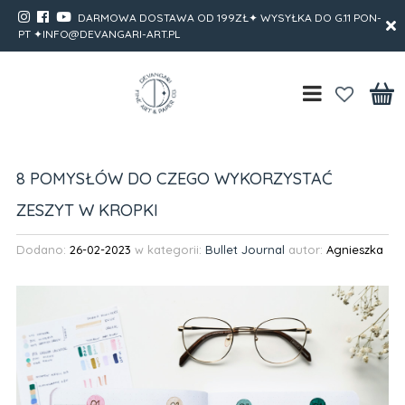
DARMOWA DOSTAWA OD 199ZŁ✦ WYSYŁKA DO G.11 PON-
PT ✦INFO@DEVANGARI-ART.PL
8 POMYSŁÓW DO CZEGO WYKORZYSTAĆ
ZESZYT W KROPKI
Dodano:
26-02-2023
w kategorii:
Bullet Journal
autor:
Agnieszka