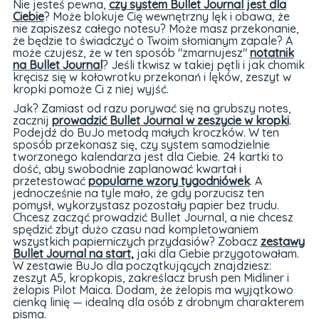
Nie jesteś pewna,
czy system Bullet Journal jest dla
Ciebie
? Może blokuje Cię wewnętrzny lęk i obawa, że
nie zapiszesz całego notesu? Może masz przekonanie,
że będzie to świadczyć o Twoim słomianym zapale? A
może czujesz, że w ten sposób "zmarnujesz"
notatnik
na Bullet Journal
? Jeśli tkwisz w takiej pętli i jak chomik
kręcisz się w kołowrotku przekonań i lęków, zeszyt w
kropki pomoże Ci z niej wyjść.
Jak? Zamiast od razu porywać się na grubszy notes,
zacznij
prowadzić Bullet Journal w zeszycie w kropki
.
Podejdź do BuJo metodą małych kroczków. W ten
sposób przekonasz się, czy system samodzielnie
tworzonego kalendarza jest dla Ciebie. 24 kartki to
dość, aby swobodnie zaplanować kwartał i
przetestować
popularne wzory tygodniówek
. A
jednocześnie na tyle mało, że gdy porzucisz ten
pomysł, wykorzystasz pozostały papier bez trudu.
Chcesz zacząć prowadzić Bullet Journal, a nie chcesz
spędzić zbyt dużo czasu nad kompletowaniem
wszystkich papierniczych przydasiów? Zobacz
zestawy
Bullet Journal na start
,
jaki dla Ciebie przygotowałam.
W zestawie BuJo dla początkujących znajdziesz:
zeszyt A5, kropkopis, zakreślacz brush pen Midliner i
żelopis Pilot Maica. Dodam, że żelopis ma wyjątkowo
cienką linię — idealną dla osób z drobnym charakterem
pisma.