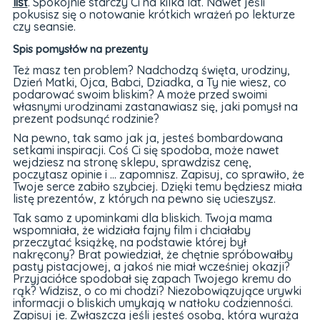
list
. Spokojnie starczy Ci na kilka lat. Nawet jeśli
pokusisz się o notowanie krótkich wrażeń po lekturze
czy seansie.
Spis pomysłów na prezenty
Też masz ten problem? Nadchodzą święta, urodziny,
Dzień Matki, Ojca, Babci, Dziadka, a Ty nie wiesz, co
podarować swoim bliskim? A może przed swoimi
własnymi urodzinami zastanawiasz się, jaki pomysł na
prezent podsunąć rodzinie?
Na pewno, tak samo jak ja, jesteś bombardowana
setkami inspiracji. Coś Ci się spodoba, może nawet
wejdziesz na stronę sklepu, sprawdzisz cenę,
poczytasz opinie i ... zapomnisz. Zapisuj, co sprawiło, że
Twoje serce zabiło szybciej. Dzięki temu będziesz miała
listę prezentów, z których na pewno się ucieszysz.
Tak samo z upominkami dla bliskich. Twoja mama
wspomniała, że widziała fajny film i chciałaby
przeczytać książkę, na podstawie której był
nakręcony? Brat powiedział, że chętnie spróbowałby
pasty pistacjowej, a jakoś nie miał wcześniej okazji?
Przyjaciółce spodobał się zapach Twojego kremu do
rąk? Widzisz, o co mi chodzi? Niezobowiązujące urywki
informacji o bliskich umykają w natłoku codzienności.
Zapisuj je. Zwłaszcza jeśli jesteś osobą, która wyraża