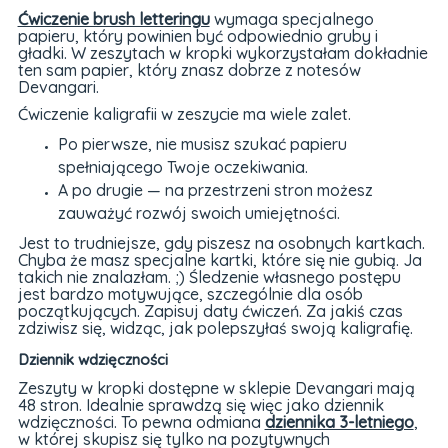
Ćwiczenie brush letteringu
wymaga specjalnego
papieru, który powinien być odpowiednio gruby i
gładki. W zeszytach w kropki wykorzystałam dokładnie
ten sam papier, który znasz dobrze z notesów
Devangari.
Ćwiczenie kaligrafii w zeszycie ma wiele zalet.
Po pierwsze, nie musisz szukać papieru
spełniającego Twoje oczekiwania.
A po drugie — na przestrzeni stron możesz
zauważyć rozwój swoich umiejętności.
Jest to trudniejsze, gdy piszesz na osobnych kartkach.
Chyba że masz specjalne kartki, które się nie gubią. Ja
takich nie znalazłam. ;) Śledzenie własnego postępu
jest bardzo motywujące, szczególnie dla osób
początkujących. Zapisuj daty ćwiczeń. Za jakiś czas
zdziwisz się, widząc, jak polepszyłaś swoją kaligrafię.
Dziennik wdzięczności
Zeszyty w kropki dostępne w sklepie Devangari mają
48 stron. Idealnie sprawdzą się więc jako dziennik
wdzięczności. To pewna odmiana
dziennika 3-letniego
,
w której skupisz się tylko na pozytywnych