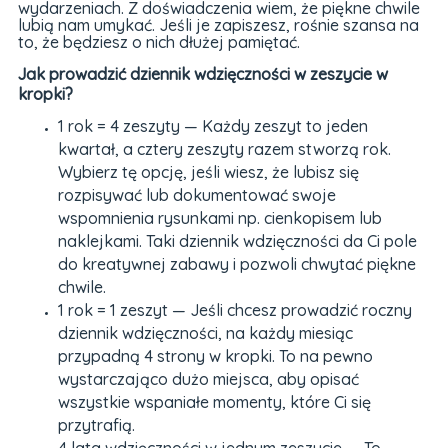
wydarzeniach. Z doświadczenia wiem, że piękne chwile
lubią nam umykać. Jeśli je zapiszesz, rośnie szansa na
to, że będziesz o nich dłużej pamiętać.
Jak prowadzić dziennik wdzięczności w zeszycie w
kropki?
1 rok = 4 zeszyty — Każdy zeszyt to jeden
kwartał, a cztery zeszyty razem stworzą rok.
Wybierz tę opcję, jeśli wiesz, że lubisz się
rozpisywać lub dokumentować swoje
wspomnienia rysunkami np. cienkopisem lub
naklejkami. Taki dziennik wdzięczności da Ci pole
do kreatywnej zabawy i pozwoli chwytać piękne
chwile.
1 rok = 1 zeszyt — Jeśli chcesz prowadzić roczny
dziennik wdzięczności, na każdy miesiąc
przypadną 4 strony w kropki. To na pewno
wystarczająco dużo miejsca, aby opisać
wszystkie wspaniałe momenty, które Ci się
przytrafią.
4 lata wdzięczności w jednym zeszycie — To