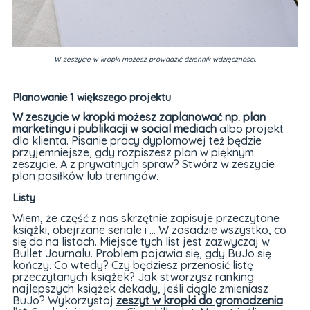
W zeszycie w kropki możesz prowadzić dziennik wdzięczności.
Planowanie 1 większego projektu
W zeszycie w kropki możesz zaplanować np. plan
marketingu i publikacji w social mediach
albo projekt
dla klienta. Pisanie pracy dyplomowej też będzie
przyjemniejsze, gdy rozpiszesz plan w pięknym
zeszycie. A z prywatnych spraw? Stwórz w zeszycie
plan posiłków lub treningów.
Listy
Wiem, że część z nas skrzętnie zapisuje przeczytane
książki, obejrzane seriale i ... W zasadzie wszystko, co
się da na listach. Miejsce tych list jest zazwyczaj w
Bullet Journalu. Problem pojawia się, gdy BuJo się
kończy. Co wtedy? Czy będziesz przenosić listę
przeczytanych książek? Jak stworzysz ranking
najlepszych książek dekady, jeśli ciągle zmieniasz
BuJo? Wykorzystaj
zeszyt w kropki do gromadzenia