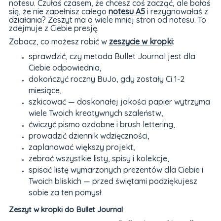
notesu. Czułaś czasem, że chcesz coś zacząć, ale bałaś
się, że nie zapełnisz całego
notesu A5
i rezygnowałaś z
działania? Zeszyt ma o wiele mniej stron od notesu. To
zdejmuje z Ciebie presję.
Zobacz, co możesz robić w
zeszycie w kropki
:
sprawdzić, czy metoda Bullet Journal jest dla
Ciebie odpowiednia,
dokończyć roczny BuJo, gdy zostały Ci 1-2
miesiące,
szkicować — doskonałej jakości papier wytrzyma
wiele Twoich kreatywnych szaleństw,
ćwiczyć pismo ozdobne i brush lettering,
prowadzić dziennik wdzięczności,
zaplanować większy projekt,
zebrać wszystkie listy, spisy i kolekcje,
spisać listę wymarzonych prezentów dla Ciebie i
Twoich bliskich — przed świętami podziękujesz
sobie za ten pomysł
Zeszyt w kropki do Bullet Journal