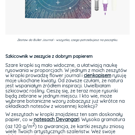
Zestaw do Bullet Journal - wszystko, czego potrzebujesz na początku.
Szkicownik w zeszycie z dobrym papierem
Szare kropki są mało widoczne, a ułatwiają naukę
rysowania w proporcjach. W jednym z moich zeszytów
w kropki prowadzę flower journal i
cienkopisem
rysuję
moje ukochane kwiaty. Od zawsze czułam, że natura
jest wspaniałym źródłem inspiracji. Uwielbiałam
szkicować rośliny. Cieszę się, że teraz moje rysunki
będą zebrane w jednym miejscu. I kto wie, może
wybrane botaniczne wzory zobaczysz już wkrótce na
okładkach notesów z wiosennej kolekcji?
W zeszytach w kropki znajdziesz ten sam doskonały
papier, co w
notesach Devangari
. Wysoka gramatura
2
(aż 120 g/m
) to gwarancja, że kartki zeszytu zniosą
wiele Twoich artystycznych szaleństw. Weź swoje