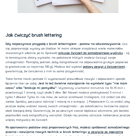
Jak ćwiczyć brush lettering
Gdy rozpoczynasz przygodę z brush letteringiem - postaw na odwzorowywanie.
Ucz
się, poprawiając wyrazy po śladzie. W moim sklepie znajdziesz wiele materiałów
stworzonych właśnie po to. Sprawdź
arkusze ćwiczeń do samodzielnego wydruku
- są
to tematyczne zbiory wyrazów, na podstawie których możesz ćwiczyć swoje
umiejętności. Pamiętaj jednak, żeby kaligrafować na odpowiednio grubym papierze
(o gramaturze co najmniej 100 g). Możesz też wybrać
gotowy zeszyt z ćwiczeniami
-
gwarantuję, że ćwiczenia z nim to sama przyjemność.
Taka forma nauki pomoże Ci wypracować prawidłowe nawyki i odpowiedni sposób
łączenia liter ze sobą.
Jest to też świetne rozwiązanie na wymówki typu “nie mam
czasu” albo “brakuje mi pomysłów”.
Wystarczy uruchomić minutnik na 10-15 min i
przećwiczyć 1 stronę, czyli około 5 słów. Ba! Nawet możesz praktykować 5 minut i
tylko 1 słówko! Tylko mi nie mów, że wolisz scrollować Instagram, niż zrobić coś dla
siebie. Spróbuj, poczujesz różnicę! I mówię to z autopsji. :) Podpowiem Ci, co zrobić, aby
jeszcze lepiej widzieć rozwój swoich umiejętności - po zakończeniu ćwiczenia zapisz
obok bieżącą datę. Gwarantuję, że po pewnym czasie będziesz zdumiona, jak bardzo
poprawiłaś swój kaligraficzny warsztat. Dzięki tej prostej sztuczce nabierzesz jeszcze
więcej motywacji do ćwiczeń.
Po opanowaniu podstaw oraz proponowanych fraz, możesz spróbować samodzielnego
pisania i rozwijania nowych technik w brush letteringu
w zeszycie ze specjalną