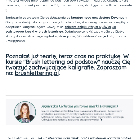
liniaturą
.
Wtedy inspiracjami do własnych słów i ćwiczeń mogą być: cytaty, teksty
piosenek, a nawet pisanie za każdym razem inaczej dni tygodnia w Bullet Journalu.
:)
Serdecznie zapraszam Cię do dołączenia do
kreatywnego newslettera Devangari
.
Otrzymasz dostęp do bazy darmowych materiałów, stworzonych właśnie z myślą o
adeptkach kaligrafii pędzelkowej, m.in.
arkusze dzięki którym wyćwiczysz
podstawowe kreski w brush letteringu
. Dodatkowo co jakiś czas wyślę do Ciebie
strony do samodzielnego wydruku, które pomogą Ci szlifować swoje kaligraficzne
umiejętności.
Poznałaś już teorię, teraz czas na praktykę. W
kursie "Brush lettering od podstaw" nauczę Cię
tworzyć zachwycające kaligrafie. Zapraszam
na:
brushlettering.pl
.
Podobał Ci się mój artykuł?
Wesprzyj moją działalność i udostępnij poniższą grafikę