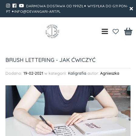
DARMOWA DOSTAWA OD 199ZŁ✦ WYSYŁKA DO G.11 PON-
PT ✦INFO@DEVANGARI-ART.PL
BRUSH LETTERING - JAK ĆWICZYĆ
Dodano:
19-02-2021
w kategorii:
Kaligrafia
autor:
Agnieszka