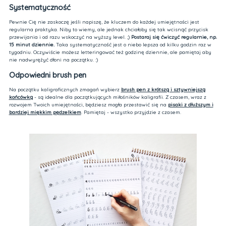
Systematyczność
Pewnie Cię nie zaskoczę jeśli napiszę, że kluczem do każdej umiejętności jest
regularna praktyka. Niby to wiemy, ale jednak chciałoby się tak wcisnąć przycisk
przewijania i od razu wskoczyć na wyższy level. ;)
Postaraj się ćwiczyć regularnie, np.
15 minut dziennie.
Taka systematyczność jest o niebo lepsza od kilku godzin raz w
tygodniu. Oczywiście możesz letteringować też godzinę dziennie, ale pamiętaj aby
nie nadwyrężyć dłoni na początku. :)
Odpowiedni brush pen
Na początku kaligraficznych zmagań wybierz
brush pen z krótszą i sztywniejszą
końcówką
- są idealne dla początkujących miłośników kaligrafii. Z czasem, wraz z
rozwojem Twoich umiejętności, będziesz mogła przestawić się na
pisaki z dłuższym i
bardziej miękkim pędzelkiem
. Pamiętaj - wszystko przyjdzie z czasem.