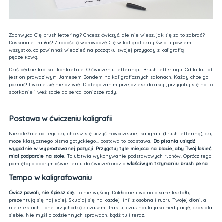
Zachwyca Cię brush lettering? Chcesz ćwiczyć, ale nie wiesz, jak się za to zabrać?
Doskonale trafiłaś! Z radością wprowadzę Cię w kaligraficzny świat i powiem
wszystko, co powinnaś wiedzieć na początku swojej przygody z kaligrafią
pędzelkową.
Dziś będzie krótko i konkretnie. O ćwiczeniu letteringu. Brush letteringu. Od kilku lat
jest on prawdziwym Jamesem Bondem na kaligraficznych salonach. Każdy chce go
poznać! I wcale się nie dziwię. Dlatego zanim przejdziesz do akcji, przygotuj się na to
spotkanie i weź sobie do serca poniższe rady.
Postawa w ćwiczeniu kaligrafii
Niezależnie od tego czy chcesz się uczyć nowoczesnej kaligrafii (brush lettering), czy
może klasycznego pisma gotyckiego... postawa to podstawa!
Do pisania usiądź
wygodnie w wyprostowanej pozycji. Przygotuj tyle miejsca na blacie, aby Twój łokieć
miał podparcie na stole.
To ułatwia wykonywanie podstawowych ruchów. Oprócz tego
pamiętaj o dobrym oświetleniu do ćwiczeń oraz o
właściwym trzymaniu brush pena
.
Tempo w kaligrafowaniu
Ćwicz powoli, nie śpiesz się.
To nie wyścig! Dokładne i wolno pisane kształty
prezentują się najlepiej. Skupiaj się na każdej linii z osobna i ruchu Twojej dłoni, a
nie efektach - one przychodzą z czasem. Traktuj czas nauki jako medytację, czas dla
siebie. Nie myśl o codziennych sprawach, bądź tu i teraz.