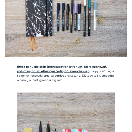
Brush peny dla osób średniozaawansowanych, które opanowały
podstawy brush letteringu (kaligrafii nowoczesnej)
, mają dość długie
i smukłe końcówki oraz są bardzo elastyczne. Dlatego też wymagają
wprawy w posługiwaniu się nimi.