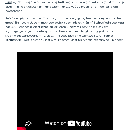
Dual
wyróżnia się 2 końcówkami - pędzelkową oraz cienką “markerową”. Można więc
pisać nimi jak klasycznym flamastrem lub używać do brush letteringu, kaligrafii
nowoczesnej.
Końcówka pędzelkowa umożliwia wykonanie precyzyjnej linii cienkiej oraz bardzo
grubej linii pod wpływem mocnego docisku dłoni (do ok. 4-5mm) i odpowiedniego kąta
nacisku. Jest dosyć elastyczna, dzięki czemu możemy bawić się pisakiem i
wykorzystywać go na wiele sposobów. Brush pen ten dedykowany jest osobom
średnio-zaawansowanym - zrobisz nim zdecydowanie większe litery i napisy.
Tombow ABT Dual
dostępny jest w 96 kolorach. Jest też wersja bezbarwna - blender.