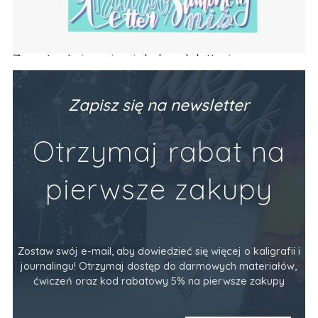
Zeszyt z ćwiczeniami do brush letteringu
Ze
PODSTAWY (alfabet, codzienne frazy)
Va
Producent:
Devangari Art
Pr
89,90 zł
34
Zapisz się na newsletter
Do Koszyka
Otrzymaj rabat na
pierwsze zakupy
Zostaw swój e-mail, aby dowiedzieć się więcej o kaligrafii i
journalingu! Otrzymaj dostęp do darmowych materiałów,
ćwiczeń oraz kod rabatowy 5% na pierwsze zakupy