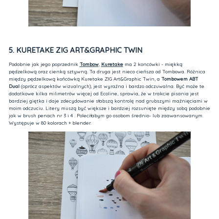
5. KURETAKE ZIG ART&GRAPHIC TWIN
Podobnie jak jego poprzednik
Tombow
,
Kuretake
ma 2 koncówki - miękką
pędzelkową oraz cienką sztywną. Ta druga jest nieco cieńsza od Tombowa. Różnica
między pędzelkową końcówką Kuretake ZIG Art&Graphic Twin, a
Tombowem ABT
Dual
(oprócz aspektów wizualnych), jest wyraźna i bardzo odczuwalna. Być może te
dodatkowe kilka milimetrów więcej od Ecoline, sprawia, że w trakcie pisania jest
bardziej giętka i daje zdecydowanie słabszą kontrolę nad grubszymi maźnięciami w
moim odczuciu. Litery muszą być większe i bardziej rozsunięte między sobą podobnie
jak w brush penach nr 3 i 4 . Poleciłabym go osobom średnio- lub zaawansowanym.
Występuje w 80 kolorach + blender.