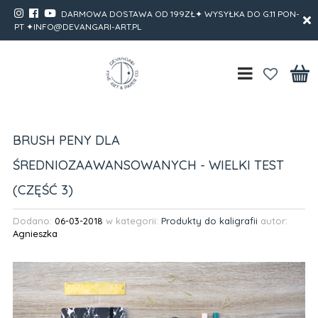
DARMOWA DOSTAWA OD 199ZŁ✦ WYSYŁKA DO G.11 PON-
PT ✦INFO@DEVANGARI-ART.PL
BRUSH PENY DLA
ŚREDNIOZAAWANSOWANYCH - WIELKI TEST
(CZĘŚĆ 3)
Dodano:
06-03-2018
w kategorii:
Produkty do kaligrafii
autor:
Agnieszka