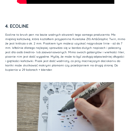
4. ECOLINE
Ecoline to brush pen na bazie wodnych akwareli tego samego producenta. Ma
miękką końcówkę, która kształtem przypomina Kuretake ZIG Art&Graphic Twin, mimo
że jest krótsza o ok. 2 mm. Pisakiem tym możesz uzyskać najgrubsze linie - aż do 7
mm. Właśnie dlatego najlepiej sprawdza się w bardzo dużych napisach i polecany
jest dla osób średnio- lub zaawansowanych. Mimo swoich gabarytów i wielkości liter,
pisanie nim jest dość wygodne. Myślę, że może to być zasługą odpowiedniej długości
i giętkości końcówki. Pisak jest dość wodnisty, co przy mocniejszym dociskaniu do
kartki może skutkować mokrymi plamami czy przebijaniem na drugą stronę. Do
kupienia w 29 kolorach + blender.