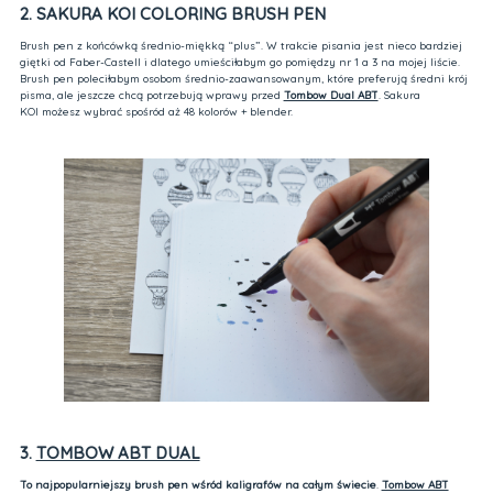
2. SAKURA KOI COLORING BRUSH PEN
Brush pen z końcówką średnio-miękką “plus”. W trakcie pisania jest nieco bardziej
giętki od Faber-Castell i dlatego umieściłabym go pomiędzy nr 1 a 3 na mojej liście.
Brush pen poleciłabym osobom średnio-zaawansowanym, które preferują średni krój
pisma, ale jeszcze chcą potrzebują wprawy przed
Tombow Dual ABT
. Sakura
KOI możesz wybrać spośród aż 48 kolorów + blender.
3.
TOMBOW ABT DUAL
To najpopularniejszy brush pen wśród kaligrafów na całym świecie
.
Tombow ABT