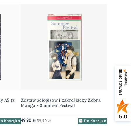
SPRAWDŹ OPINIE
y A5 (z
Zestaw żelopisów i zakreślaczy Zebra
Elixir of Vi
Manga - Summer Festival
kwadratowy
120 gsm
5.0
49,90 zł
89,90 zł
59,90 zł
99,9
o Koszyka
Do Koszyka