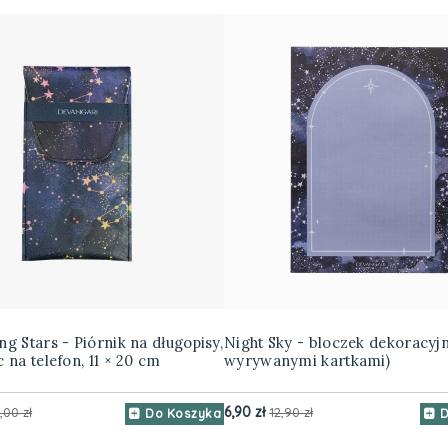
g Stars - Piórnik na długopisy,
Night Sky - bloczek dekoracyjn
 na telefon, 11 × 20 cm
wyrywanymi kartkami)
6,90 zł
,00 zł
12,90 zł
Do Koszyka
D