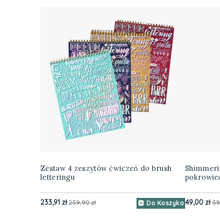
Zestaw 4 zeszytów ćwiczeń do brush
Shimmerin
letteringu
pokrowiec
233,91 zł
49,00 zł
259,90 zł
59
Do Koszyka