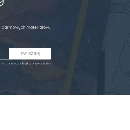
 do darmowych materiałów,
ZAPISZ SIĘ
nie z naszą
polityką prywatności
U