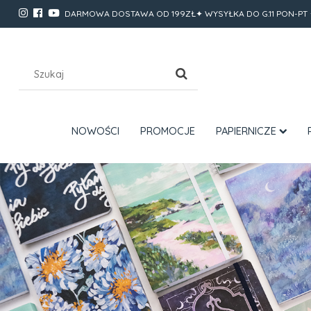
DARMOWA DOSTAWA OD 199ZŁ✦ WYSYŁKA DO G.11 PON-PT 
NOWOŚCI
PROMOCJE
PAPIERNICZE