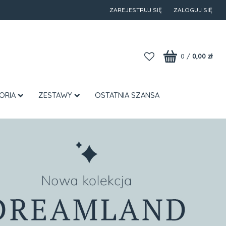
ZAREJESTRUJ SIĘ
ZALOGUJ SIĘ
0
/
0,00 zł
ORIA
ZESTAWY
OSTATNIA SZANSA