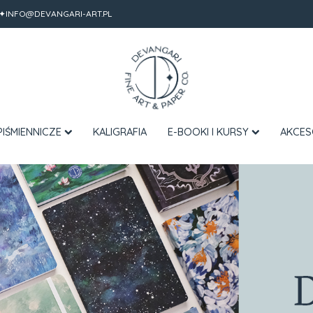
✦INFO@DEVANGARI-ART.PL
PIŚMIENNICZE
KALIGRAFIA
E-BOOKI I KURSY
AKCES