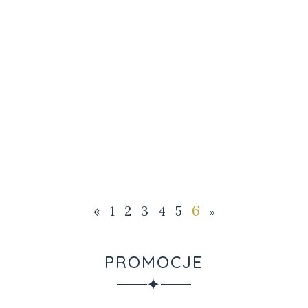
6
«
1
2
3
4
5
»
PROMOCJE
✦