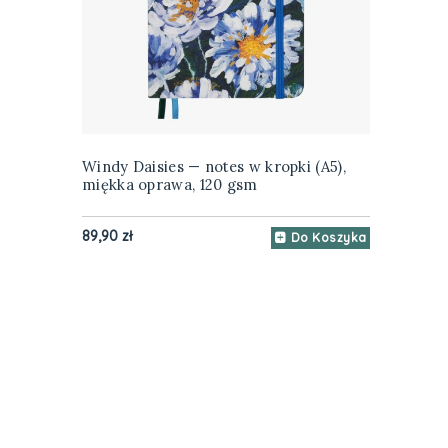
Windy Daisies — notes w kropki (A5),
miękka oprawa, 120 gsm
89,90 zł
Do Koszyka