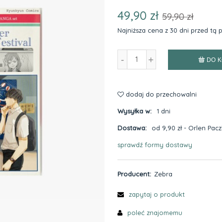
49,90 zł
59,90 zł
Najniższa cena z 30 dni przed tą
Jeżeli produkt jest spr
-
+
niż 30 dni, wyświetlana j
DO 
cena od momentu, kied
pojawił się w sprzedaży.
dodaj do przechowalni
Wysyłka w:
1 dni
Dostawa:
od 9,90 zł
- Orlen Pac
sprawdź formy dostawy
Cena nie zawiera ewentualnyc
płatności
Producent:
Zebra
zapytaj o produkt
poleć znajomemu