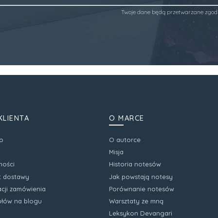
Twoje dane będą przetwarzane zgod
KLIENTA
O MARCE
o
O autorce
Misja
ności
Historia notesów
zt dostawy
Jak powstają notesy
acji zamówienia
Porównanie notesów
kułów na blogu
Warsztaty ze mną
Leksykon Devangari