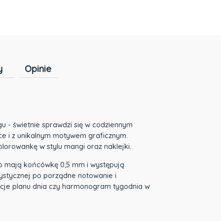
y
Opinie
Cena nie zawiera ewentualnych kosztów
płatności
gu - świetnie sprawdzi się w codziennym
yce i z unikalnym motywem graficznym.
lorowankę w stylu mangi oraz naklejki.
p mają końcówkę 0,5 mm i występują
tystycznej po porządne notowanie i
sekcje planu dnia czy harmonogram tygodnia w