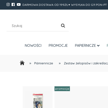
DARMOWA DOSTAWA OD 199ZŁ✦ WYSYŁKA DO G.11 PON-PT 
NOWOŚCI
PROMOCJE
PAPIERNICZE
»
»
Piśmiennicze
Zestaw żelopisów i zakreśla
promocja