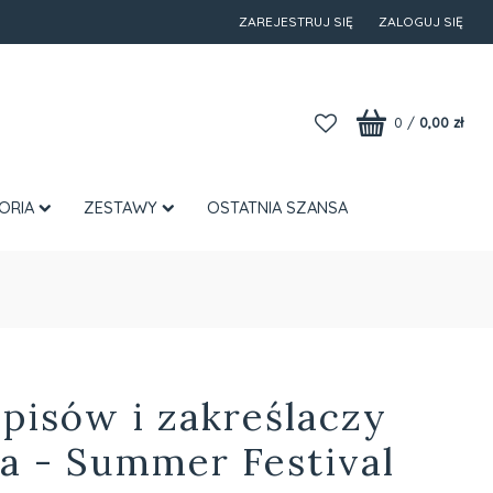
ZAREJESTRUJ SIĘ
ZALOGUJ SIĘ
0
/
0,00 zł
ORIA
ZESTAWY
OSTATNIA SZANSA
pisów i zakreślaczy
a - Summer Festival