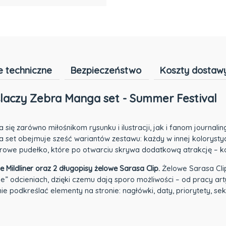
 techniczne
Bezpieczeństwo
Koszty dostaw
ślaczy Zebra Manga set - Summer Festival
ę zarówno miłośnikom rysunku i ilustracji, jak i fanom journalin
ga set obejmuje sześć wariantów zestawu: każdy w innej koloryst
owe pudełko, które po otwarciu skrywa dodatkową atrakcję – ko
 Mildliner oraz 2 długopisy żelowe Sarasa Clip.
Żelowe Sarasa Cli
age” odcieniach, dzięki czemu dają sporo możliwości – od pracy ar
nie podkreślać elementy na stronie: nagłówki, daty, priorytety, 