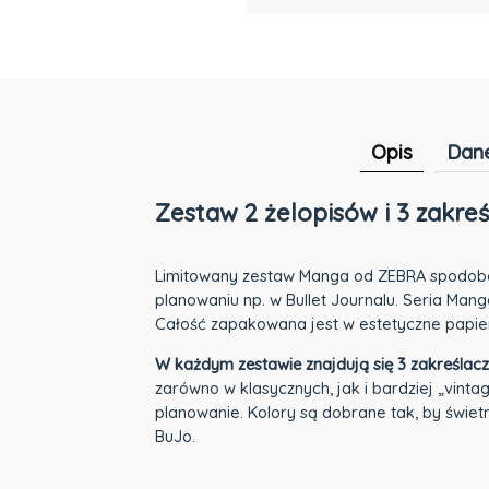
Opis
Dane
Zestaw 2 żelopisów i 3 zakre
Limitowany zestaw Manga od ZEBRA spodoba si
planowaniu np. w Bullet Journalu. Seria Man
Całość zapakowana jest w estetyczne papier
W każdym zestawie znajdują się 3 zakreślacze
zarówno w klasycznych, jak i bardziej „vint
planowanie. Kolory są dobrane tak, by świet
BuJo.