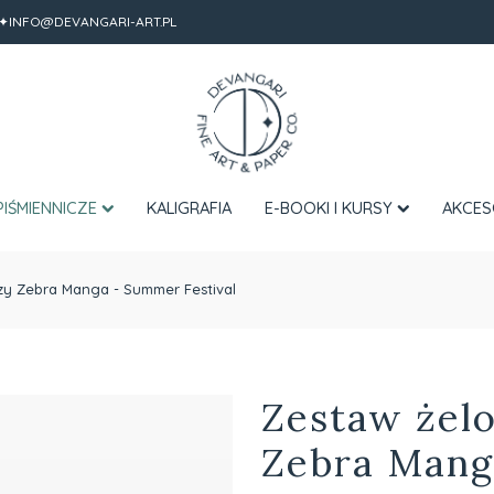
✦INFO@DEVANGARI-ART.PL
PIŚMIENNICZE
KALIGRAFIA
E-BOOKI I KURSY
AKCES
czy Zebra Manga - Summer Festival
Zestaw żelo
Zebra Mang