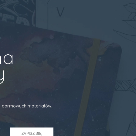
na
y
 do darmowych materiałów,
ZAPISZ SIĘ