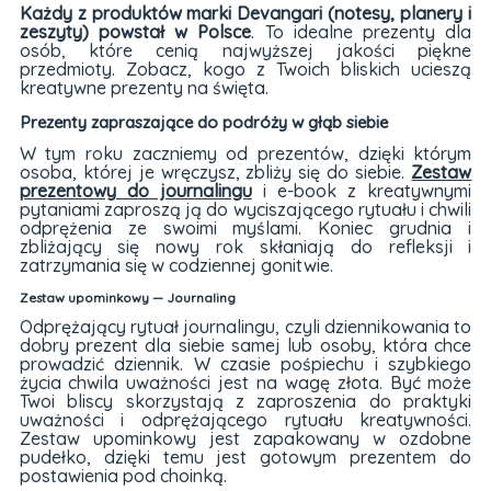
Każdy z produktów marki Devangari (notesy, planery i
zeszyty) powstał w Polsce
. To idealne prezenty dla
osób, które cenią najwyższej jakości piękne
przedmioty. Zobacz, kogo z Twoich bliskich ucieszą
kreatywne prezenty na święta.
Prezenty zapraszające do podróży w głąb siebie
W tym roku zaczniemy od prezentów, dzięki którym
osoba, której je wręczysz, zbliży się do siebie.
Zestaw
prezentowy do journalingu
i e-book z kreatywnymi
pytaniami zaproszą ją do wyciszającego rytuału i chwili
odprężenia ze swoimi myślami. Koniec grudnia i
zbliżający się nowy rok skłaniają do refleksji i
zatrzymania się w codziennej gonitwie.
Zestaw upominkowy — Journaling
Odprężający rytuał journalingu, czyli dziennikowania to
dobry prezent dla siebie samej lub osoby, która chce
prowadzić dziennik. W czasie pośpiechu i szybkiego
życia chwila uważności jest na wagę złota. Być może
Twoi bliscy skorzystają z zaproszenia do praktyki
uważności i odprężającego rytuału kreatywności.
Zestaw upominkowy jest zapakowany w ozdobne
pudełko, dzięki temu jest gotowym prezentem do
postawienia pod choinką.