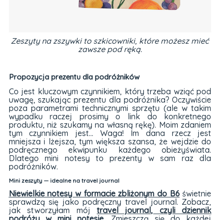
Zeszyty na zszywki to szkicowniki, które możesz mieć
zawsze pod ręką.
Propozycja prezentu dla podróżników
Co jest kluczowym czynnikiem, który trzeba wziąć pod
uwagę, szukając prezentu dla podróżnika? Oczywiście
poza parametrami technicznymi sprzętu (ale w takim
wypadku raczej prosimy o link do konkretnego
produktu, niż szukamy na własną rękę). Moim zdaniem
tym czynnikiem jest... Waga! Im dana rzecz jest
mniejsza i lżejsza, tym większa szansa, że wejdzie do
podręcznego ekwipunku każdego obieżyświata.
Dlatego mini notesy to prezenty w sam raz dla
podróżników.
Mini zeszyty — idealne na travel journal
Niewielkie notesy w formacie zbliżonym do B6
świetnie
sprawdzą się jako podręczny travel journal. Zobacz,
jak stworzyłam mój
travel journal, czyli dziennik
podróży w mini notesie
. Zmieszczą się do każdej