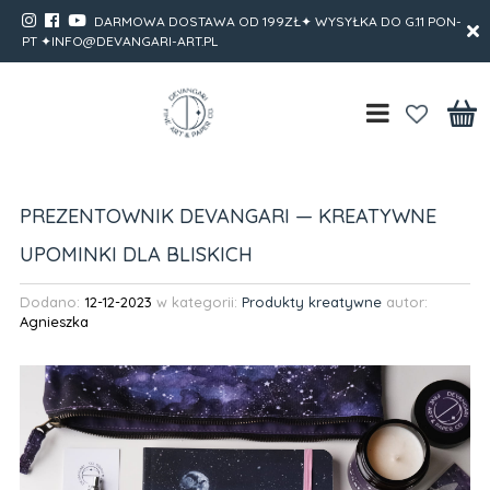
DARMOWA DOSTAWA OD 199ZŁ✦ WYSYŁKA DO G.11 PON-
PT ✦INFO@DEVANGARI-ART.PL
PREZENTOWNIK DEVANGARI — KREATYWNE
UPOMINKI DLA BLISKICH
Dodano:
12-12-2023
w kategorii:
Produkty kreatywne
autor:
Agnieszka