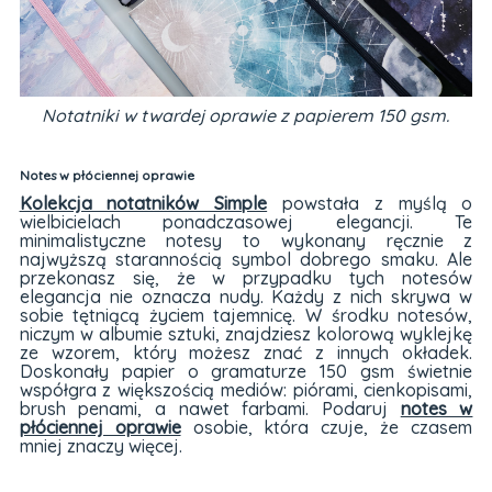
Notatniki w twardej oprawie z papierem 150 gsm.
Notes w płóciennej oprawie
Kolekcja notatników Simple
powstała z myślą o
wielbicielach ponadczasowej elegancji. Te
minimalistyczne notesy to wykonany ręcznie z
najwyższą starannością symbol dobrego smaku. Ale
przekonasz się, że w przypadku tych notesów
elegancja nie oznacza nudy. Każdy z nich skrywa w
sobie tętniącą życiem tajemnicę. W środku notesów,
niczym w albumie sztuki, znajdziesz kolorową wyklejkę
ze wzorem, który możesz znać z innych okładek.
Doskonały papier o gramaturze 150 gsm świetnie
współgra z większością mediów: piórami, cienkopisami,
brush penami, a nawet farbami. Podaruj
notes w
płóciennej oprawie
osobie, która czuje, że czasem
mniej znaczy więcej.