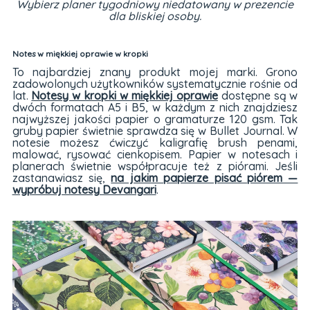
Wybierz planer tygodniowy niedatowany w prezencie
dla bliskiej osoby.
Notes w miękkiej oprawie w kropki
To najbardziej znany produkt mojej marki. Grono
zadowolonych użytkowników systematycznie rośnie od
lat.
Notesy w kropki w miękkiej oprawie
dostępne są w
dwóch formatach A5 i B5, w każdym z nich znajdziesz
najwyższej jakości papier o gramaturze 120 gsm. Tak
gruby papier świetnie sprawdza się w Bullet Journal. W
notesie możesz ćwiczyć kaligrafię brush penami,
malować, rysować cienkopisem. Papier w notesach i
planerach świetnie współpracuje też z piórami. Jeśli
zastanawiasz się,
na jakim papierze pisać piórem —
wypróbuj notesy Devangari
.