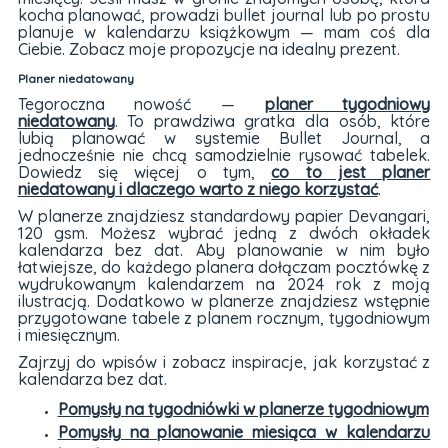
kocha planować, prowadzi bullet journal lub po prostu
planuje w kalendarzu książkowym — mam coś dla
Ciebie. Zobacz moje propozycje na idealny prezent.
Planer niedatowany
Tegoroczna nowość —
planer tygodniowy
niedatowany
. To prawdziwa gratka dla osób, które
lubią planować w systemie Bullet Journal, a
jednocześnie nie chcą samodzielnie rysować tabelek.
Dowiedz się więcej o tym,
co to jest planer
niedatowany i dlaczego warto z niego korzystać
.
W planerze znajdziesz standardowy papier Devangari,
120 gsm. Możesz wybrać jedną z dwóch okładek
kalendarza bez dat. Aby planowanie w nim było
łatwiejsze, do każdego planera dołączam pocztówkę z
wydrukowanym kalendarzem na 2024 rok z moją
ilustracją. Dodatkowo w planerze znajdziesz wstępnie
przygotowane tabele z planem rocznym, tygodniowym
i miesięcznym.
Zajrzyj do wpisów i zobacz inspiracje, jak korzystać z
kalendarza bez dat.
Pomysły na tygodniówki w planerze tygodniowym
Pomysły na planowanie miesiąca w kalendarzu