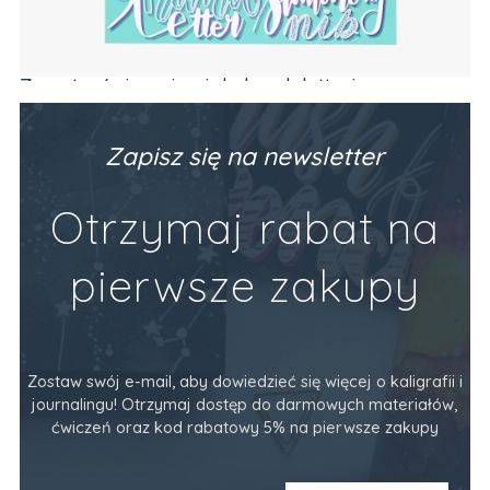
wiczeniami do brush letteringu
Zestaw 2 średn
(alfabet, codzienne frazy)
Valley, Baltic
vangari Art
Producent:
Devanga
34,90 zł
Zapisz się na newsletter
ka
Do Koszyka
Otrzymaj rabat na
pierwsze zakupy
Zostaw swój e-mail, aby dowiedzieć się więcej o kaligrafii i
journalingu! Otrzymaj dostęp do darmowych materiałów,
ćwiczeń oraz kod rabatowy 5% na pierwsze zakupy