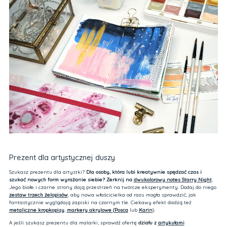
Prezent dla artystycznej duszy
Szukasz prezentu dla artystki?
Dla osoby, która lubi kreatywnie spędzać czas i
szukać nowych form wyrażanie siebie? Zerknij na
dwukolorowy notes Starry Night
.
Jego białe i czarne strony dają przestrzeń na twórcze eksperymenty. Dodaj do niego
zestaw trzech żelopisów
, aby nowa właścicielka od razu mogła sprawdzić, jak
fantastycznie wyglądają zapiski na czarnym tle. Ciekawy efekt dadzą też
metaliczne kropkopisy
,
markery akrylowe
(
Posca
lub
Karin
).
A jeśli szukasz prezentu dla malarki, sprawdź ofertę
działu z
artykułami