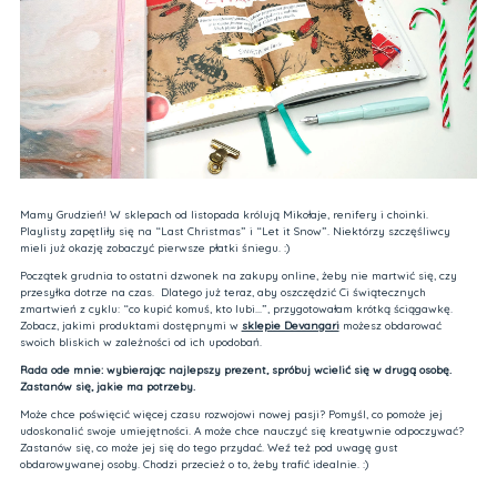
Mamy Grudzień! W sklepach od listopada królują Mikołaje, renifery i choinki.
Playlisty zapętliły się na “Last Christmas” i “Let it Snow”. Niektórzy szczęśliwcy
mieli już okazję zobaczyć pierwsze płatki śniegu. :)
Początek grudnia to ostatni dzwonek na zakupy online, żeby nie martwić się, czy
przesyłka dotrze na czas. Dlatego już teraz, aby oszczędzić Ci świątecznych
zmartwień z cyklu: “co kupić komuś, kto lubi...”, przygotowałam krótką ściągawkę.
Zobacz, jakimi produktami dostępnymi w
sklepie Devangari
możesz obdarować
swoich bliskich w zależności od ich upodobań.
Rada ode mnie: wybierając najlepszy prezent, spróbuj wcielić się w drugą osobę.
Zastanów się, jakie ma potrzeby.
Może chce poświęcić więcej czasu rozwojowi nowej pasji? Pomyśl, co pomoże jej
udoskonalić swoje umiejętności. A może chce nauczyć się kreatywnie odpoczywać?
Zastanów się, co może jej się do tego przydać. Weź też pod uwagę gust
obdarowywanej osoby. Chodzi przecież o to, żeby trafić idealnie. :)