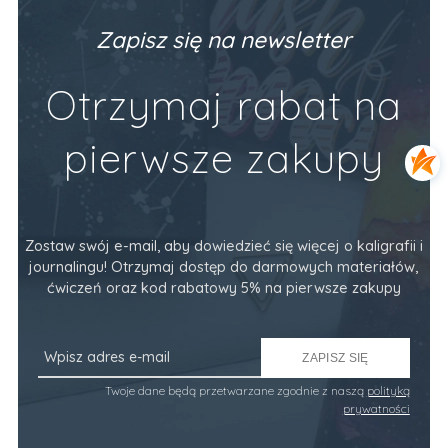
Producent:
Devangari Art
Pr
89,90 zł
34
Zapisz się na newsletter
Do Koszyka
Otrzymaj rabat na
pierwsze zakupy
Zostaw swój e-mail, aby dowiedzieć się więcej o kaligrafii i
journalingu! Otrzymaj dostęp do darmowych materiałów,
ćwiczeń oraz kod rabatowy 5% na pierwsze zakupy
ZAPISZ SIĘ
Twoje dane będą przetwarzane zgodnie z naszą
polityką
prywatności