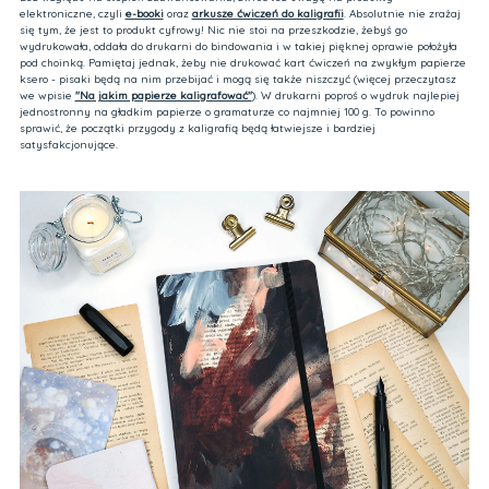
elektroniczne, czyli
e-booki
oraz
arkusze ćwiczeń do kaligrafii
. Absolutnie nie zrażaj
się tym, że jest to produkt cyfrowy! Nic nie stoi na przeszkodzie, żebyś go
wydrukowała, oddała do drukarni do bindowania i w takiej pięknej oprawie położyła
pod choinką. Pamiętaj jednak, żeby nie drukować kart ćwiczeń na zwykłym papierze
ksero - pisaki będą na nim przebijać i mogą się także niszczyć (więcej przeczytasz
we wpisie
"Na jakim papierze kaligrafować"
). W drukarni poproś o wydruk najlepiej
jednostronny na gładkim papierze o gramaturze co najmniej 100 g. To powinno
sprawić, że początki przygody z kaligrafią będą łatwiejsze i bardziej
satysfakcjonujące.