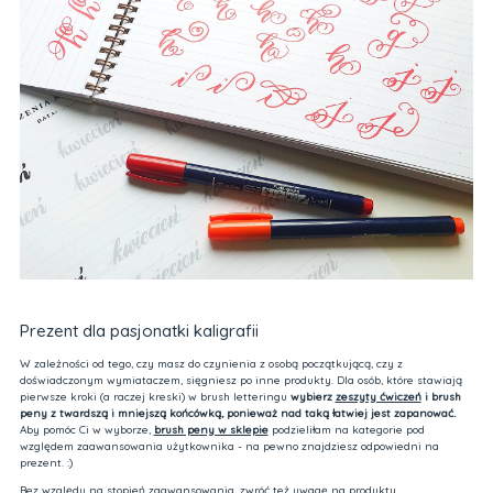
Prezent dla pasjonatki kaligrafii
W zależności od tego, czy masz do czynienia z osobą początkującą, czy z
doświadczonym wymiataczem, sięgniesz po inne produkty. Dla osób, które stawiają
pierwsze kroki (a raczej kreski) w brush letteringu
wybierz
zeszyty ćwiczeń
i brush
peny z twardszą i mniejszą końcówką, ponieważ nad taką łatwiej jest zapanować.
Aby pomóc Ci w wyborze,
brush peny w sklepie
podzieliłam na kategorie pod
względem zaawansowania użytkownika - na pewno znajdziesz odpowiedni na
prezent. :)
Bez względu na stopień zaawansowania, zwróć też uwagę na produkty