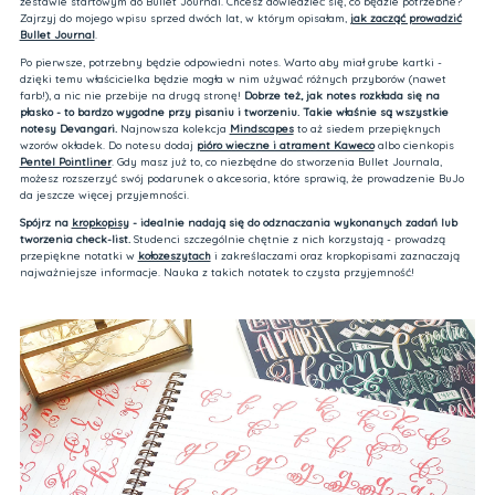
zestawie startowym do Bullet Journal.
Chcesz dowiedzieć się, co będzie potrzebne?
Zajrzyj do mojego wpisu sprzed dwóch lat, w którym opisałam,
jak zacząć prowadzić
Bullet Journal
.
Po pierwsze, potrzebny będzie odpowiedni notes. Warto aby miał grube kartki -
dzięki temu właścicielka będzie mogła w nim używać różnych przyborów (nawet
farb!), a nic nie przebije na drugą stronę!
Dobrze też, jak notes rozkłada się na
płasko - to bardzo wygodne przy pisaniu i tworzeniu. Takie właśnie są wszystkie
notesy Devangari.
Najnowsza kolekcja
Mindscapes
to aż siedem przepięknych
wzorów okładek. Do notesu dodaj
pióro wieczne i atrament Kaweco
albo cienkopis
Pentel Pointliner
. Gdy masz już to, co niezbędne do stworzenia Bullet Journala,
możesz rozszerzyć swój podarunek o akcesoria, które sprawią, że prowadzenie BuJo
da jeszcze więcej przyjemności.
Spójrz na
kropkopisy
- idealnie nadają się do odznaczania wykonanych zadań lub
tworzenia check-list.
Studenci szczególnie chętnie z nich korzystają - prowadzą
przepiękne notatki w
kołozeszytach
i zakreślaczami oraz kropkopisami zaznaczają
najważniejsze informacje. Nauka z takich notatek to czysta przyjemność!