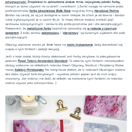
artystycznymi.
Znajdziesz tu sprawdzone przeze mnie, najwyższej jakości farby,
których ja sama używam na co dzień i uwielbiam! :) Zwróć uwagę na cenione przez
profesjonalistów
farby akwarelowe Białe Noce
rosyjskiej firmy
Nevskaya Palitra
.
Bardzo się cieszę, że są już dostępne w moim sklepie, bo znam je od dawna i bardzo
lubię wykorzystywać je w swoim BuJo. W mojej ofercie możesz znaleźć pięć
zestawów kolorystycznych - zarówno dla profesjonalistów jak i dla początkujących.
Podpowiem, że
metaliczne farby
kapitalnie sprawdzą się
w notesie z czarnym
papierem
. Z kolei zestaw
podstawowy
i “
plenerowy
” są świetnym wyborem dla osób
początkujących.
Obejrzyj zapisane stories pt. Białe Noce na
moim Instagramie
, żeby dowiedzieć się
więcej o tych farbach i podjąć decyzję.
Jeśli z kolei osoba, którą chcesz obdarować woli farby akrylowe, to zdecydowanie
polecam
Royal Talens Amsterdam Standard
. To właśnie tymi farbami namalowałam
obrazy widoczne na okładkach notesów Green Odyssey, Stardust i Raspberry Shake
nowej
kolekcji Mindscapes
.
Na marginesie dodam, że w notesach Devangari możesz
bez obaw używać farb akrylowych - wysokiej jakości papier jest do nich wręcz
stworzony. Jak widzisz, nie dość, że okładki są malowane tymi farbami, to notesów
można używać jako szkicowników. :)