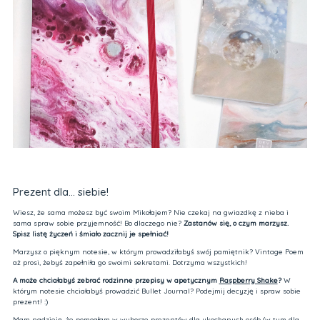
Prezent dla… siebie!
Wiesz, że sama możesz być swoim Mikołajem? Nie czekaj na gwiazdkę z nieba i
sama spraw sobie przyjemność! Bo dlaczego nie?
Zastanów się, o czym marzysz.
Spisz listę życzeń i śmiało zacznij je spełniać!
Marzysz o pięknym notesie, w którym prowadziłabyś swój pamiętnik? Vintage Poem
aż prosi, żebyś zapełniła go swoimi sekretami. Dotrzyma wszystkich!
A może chciałabyś zebrać rodzinne przepisy w apetycznym
Raspberry Shake
?
W
którym notesie chciałabyś prowadzić Bullet Journal? Podejmij decyzję i spraw sobie
prezent! :)
Mam nadzieję, że pomogłam w wyborze prezentów dla ukochanych osób (w tym dla