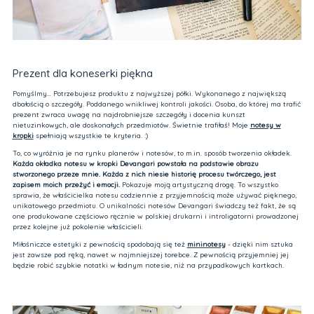
Prezent dla koneserki piękna
Pomyślmy… Potrzebujesz produktu z najwyższej półki. Wykonanego z największą
dbałością o szczegóły. Poddanego wnikliwej kontroli jakości. Osoba, do której ma trafić
prezent zwraca uwagę na najdrobniejsze szczegóły i docenia kunszt
nietuzinkowych, ale doskonałych przedmiotów. Świetnie trafiłaś! Moje
notesy w
kropki
spełniają wszystkie te kryteria. :)
To, co wyróżnia je na rynku planerów i notesów, to m.in. sposób tworzenia okładek.
Każda okładka notesu w kropki Devangari powstała na podstawie obrazu
stworzonego przeze mnie. Każda z nich niesie historię procesu twórczego, jest
zapisem moich przeżyć i emocji.
Pokazuje moją artystyczną drogę. To wszystko
sprawia, że właścicielka notesu codziennie z przyjemnością może używać pięknego,
unikatowego przedmiotu. O unikalności notesów Devangari świadczy też fakt, że są
one produkowane częściowo ręcznie w polskiej drukarni i introligatorni prowadzonej
przez kolejne już pokolenie właścicieli.
Miłośniczce estetyki z pewnością spodobają się też
mininotesy
- dzięki nim sztuka
jest zawsze pod ręką, nawet w najmniejszej torebce. Z pewnością przyjemniej jej
będzie robić szybkie notatki w ładnym notesie, niż na przypadkowych kartkach.