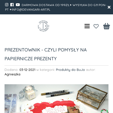
DARMOWA DOSTAWA OD 199ZŁ✦ WYSYŁKA DO G.11 PON-
PT ✦INFO@DEVANGARI-ART.PL
PREZENTOWNIK - CZYLI POMYSŁY NA
PAPIERNICZE PREZENTY
Dodano:
03-12-2021
w kategorii:
Produkty do BuJo
autor:
Agnieszka