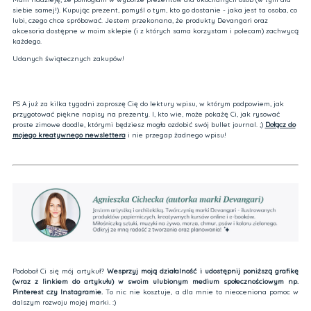
siebie samej!). Kupując prezent, pomyśl o tym, kto go dostanie - jaka jest ta osoba, co
lubi, czego chce spróbować. Jestem przekonana, że produkty Devangari oraz
akcesoria dostępne w moim sklepie (i z których sama korzystam i polecam) zachwycą
każdego.
Udanych świątecznych zakupów!
PS A już za kilka tygodni zaproszę Cię do lektury wpisu, w którym podpowiem, jak
przygotować piękne napisy na prezenty. I, kto wie, może pokażę Ci, jak rysować
proste zimowe doodle, którymi będziesz mogła ozdobić swój bullet journal. ;)
Dołącz do
mojego kreatywnego newslettera
i nie przegap żadnego wpisu!
Podobał Ci się mój artykuł?
Wesprzyj moją działalność i udostępnij poniższą grafikę
(wraz z linkiem do artykułu) w swoim ulubionym medium społecznościowym np.
Pinterest czy Instagramie.
To nic nie kosztuje, a dla mnie to nieoceniona pomoc w
dalszym rozwoju mojej marki. :)