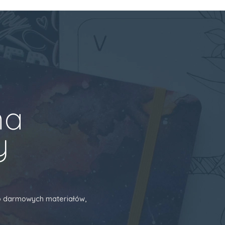
na
y
 do darmowych materiałów,