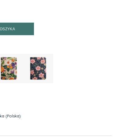
KOSZYKA
zka
(Polska)
h kosztów