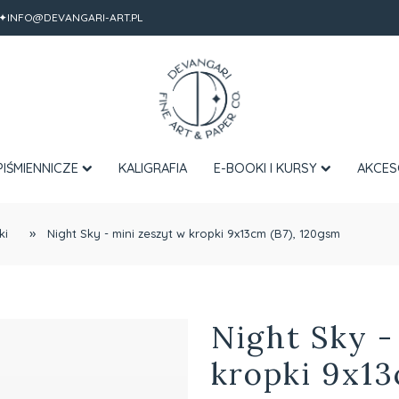
✦INFO@DEVANGARI-ART.PL
PIŚMIENNICZE
KALIGRAFIA
E-BOOKI I KURSY
AKCES
»
ki
Night Sky - mini zeszyt w kropki 9x13cm (B7), 120gsm
Night Sky -
kropki 9x13