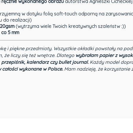
e ręcznie wykonanego obrazu
autorstwa Agnieszki Cicheckiej 
rzyjemną w dotyku folią soft-touch odporną na zarysowania
 do realizacji)
20gsm
(wytrzyma wiele Twoich kreatywnych szaleństw :))
i co 5 mm
ukę i piękne przedmioty.
Wszystkie okładki powstały na pod
, że liczy się też wnętrze. Dlatego
wybrałam papier z wysok
 przepiśnik, kalendarz czy bullet journal.
Każdy model dopra
 całości wykonane w Polsce.
Mam nadzieję, że korzystanie z 