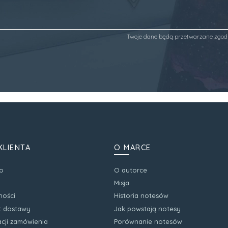
Twoje dane będą przetwarzane zgod
KLIENTA
O MARCE
o
O autorce
Misja
ności
Historia notesów
zt dostawy
Jak powstają notesy
acji zamówienia
Porównanie notesów