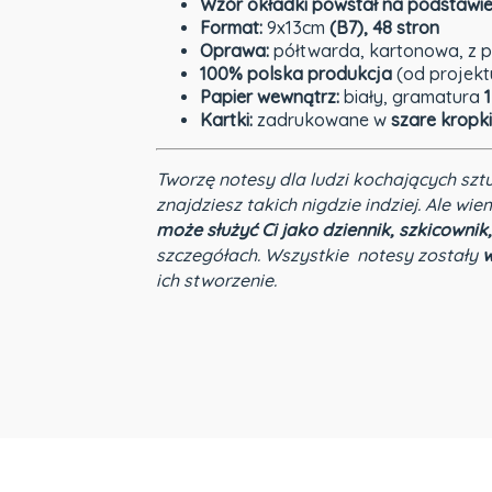
Wzór okładki
powstał na podstawi
Format:
9x13cm
(B7), 4
8 stron
Oprawa:
półtwarda, kartonowa, z p
100% polska produkcja
(od projektu
Papier wewnątrz:
biały, gramatura
1
Kartki:
zadrukowane w
szare kropk
Tworzę notesy dla ludzi kochających szt
znajdziesz takich nigdzie indziej.
Ale wiem
może służyć Ci jako dziennik, szkicownik,
szczegółach. Wszystkie notesy zostały
w
ich stworzenie.