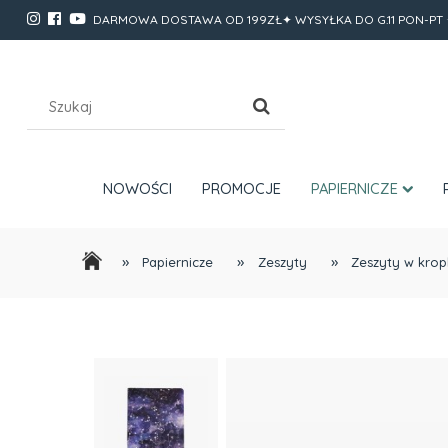
DARMOWA DOSTAWA OD 199ZŁ✦ WYSYŁKA DO G.11 PON-PT 
NOWOŚCI
PROMOCJE
PAPIERNICZE
»
»
»
Papiernicze
Zeszyty
Zeszyty w krop