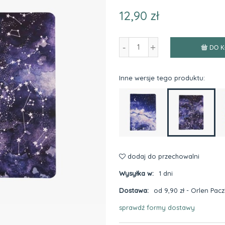
12,90 zł
-
+
DO 
Inne wersje tego produktu:
dodaj do przechowalni
Wysyłka w:
1 dni
Dostawa:
od 9,90 zł
- Orlen Pac
sprawdź formy dostawy
Cena nie zawiera ewentualnyc
płatności