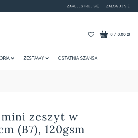
ZAREJESTRUJ SIĘ
ZALOGUJ SIĘ
0
/
0,00 zł
ORIA
ZESTAWY
OSTATNIA SZANSA
 mini zeszyt w
cm (B7), 120gsm