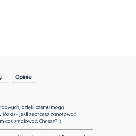
y
Opinie
Cena nie zawiera ewentualnych kosztów
płatności
dardowych, dzięki czemu mogą
 łóżku - jeśli zechcesz zanotować
nim coś zmalować. Chcesz? :)