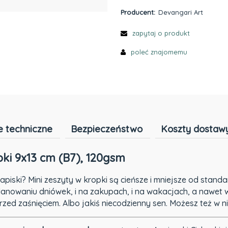
Producent:
Devangari Art
zapytaj o produkt
poleć znajomemu
 techniczne
Bezpieczeństwo
Koszty dostaw
pki 9x13 cm (B7), 120gsm
piski? Mini zeszyty w kropki są cieńsze i mniejsze od stan
lanowaniu dniówek, i na zakupach, i na wakacjach, a nawet w
przed zaśnięciem. Albo jakiś niecodzienny sen. Możesz też w 