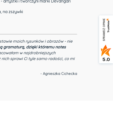
- artystki i twórczyni marki Devangari
, na zszywki
SPRAWDŹ OPINIE
stawie moich rysunków i obrazów - nie
ą gramaturą, dzięki któremu notes
cowałam w najdrobniejszych
nich sprawi Ci tyle samo radości, co mi
5.0
- Agnieszka Cichecka