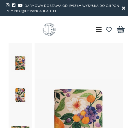
DARMOWA DOSTAWA OD 199ZŁ✦ WYSYŁKA DO G.11 PON-
PT ✦INFO@DEVANGARI-ART.PL