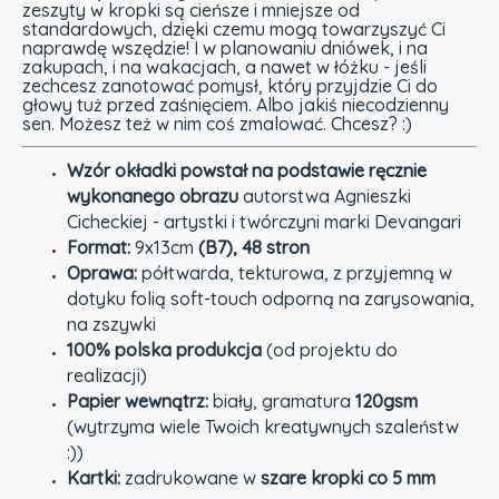
zeszyty w kropki są cieńsze i mniejsze od
standardowych, dzięki czemu mogą towarzyszyć Ci
naprawdę wszędzie! I w planowaniu dniówek, i na
zakupach, i na wakacjach, a nawet w łóżku - jeśli
zechcesz zanotować pomysł, który przyjdzie Ci do
głowy tuż przed zaśnięciem. Albo jakiś niecodzienny
sen. Możesz też w nim coś zmalować. Chcesz? :)
Wzór okładki
powstał na podstawie ręcznie
wykonanego obrazu
autorstwa Agnieszki
Cicheckiej - artystki i twórczyni marki Devangari
Format:
9x13cm
(B7), 4
8 stron
Oprawa:
półtwarda, tekturowa, z przyjemną w
dotyku folią soft-touch odporną na zarysowania,
na zszywki
100% polska produkcja
(od projektu do
realizacji)
Papier wewnątrz:
biały, gramatura
120gsm
(wytrzyma wiele Twoich kreatywnych szaleństw
:))
Kartki:
zadrukowane w
szare kropki co 5 mm