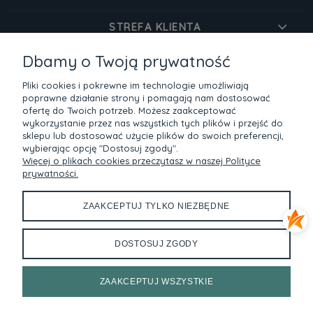
STREFA KLIENTA
Dbamy o Twoją prywatność
O MARCE
Pliki cookies i pokrewne im technologie umożliwiają
INFORMACJE
poprawne działanie strony i pomagają nam dostosować
ofertę do Twoich potrzeb. Możesz zaakceptować
wykorzystanie przez nas wszystkich tych plików i przejść do
sklepu lub dostosować użycie plików do swoich preferencji,
Bezpieczne zakupy dzięki szyfrowaniu SSL
wybierając opcję "Dostosuj zgody".
Więcej o plikach cookies przeczytasz w naszej Polityce
Metody płatności
prywatności.
ZAAKCEPTUJ TYLKO NIEZBĘDNE
Devangari w social media
DOSTOSUJ ZGODY
Masz pytanie?
Skontaktuj się ze mną.
Napisz lub zadzwoń, chętnie
odpowiem!
ZAAKCEPTUJ WSZYSTKIE
✉ info@devangari-art.pl