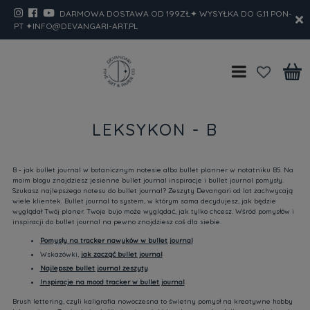
DARMOWA DOSTAWA OD 199ZŁ✦ WYSYŁKA DO G.11 PON-
PT ✦INFO@DEVANGARI-ART.PL
LEKSYKON - B
B - jak bullet journal w botanicznym notesie albo bullet planner w notatniku B5. Na
moim blogu znajdziesz jesienne bullet journal inspiracje i bullet journal pomysły.
Szukasz najlepszego notesu do bullet journal? Zeszyty Devangari od lat zachwycają
wiele klientek. Bullet journal to system, w którym sama decydujesz, jak będzie
wyglądał Twój planer. Twoje bujo może wyglądać, jak tylko chcesz. Wśród pomysłów i
inspiracji do bullet journal na pewno znajdziesz coś dla siebie.
Pomysły na tracker nawyków w bullet journal
Wskazówki,
jak zacząć bullet journal
Najlepsze bullet journal zeszyty
Inspiracje na mood tracker w bullet journal
Brush lettering, czyli kaligrafia nowoczesna to świetny pomysł na kreatywne hobby