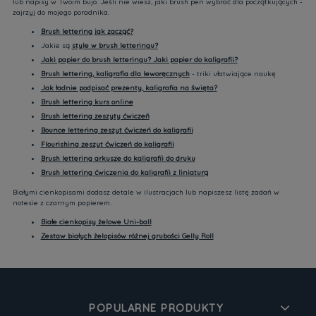
lub napisy w Twoim bujo. Jeśli nie wiesz, jaki brush pen wybrać dla początkujących -
zajrzyj do mojego poradnika.
Brush lettering jak zacząć
?
Jakie są
style w brush letteringu
?
Jaki papier do brush letteringu? Jaki papier do kaligrafii?
Brush lettering, kaligrafia dla leworęcznych
- triki ułatwiające naukę
Jak ładnie podpisać prezenty, kaligrafia na święta
?
Brush lettering kurs online
Brush lettering zeszyty ćwiczeń
Bounce lettering zeszyt ćwiczeń do kaligrafii
Flourishing zeszyt ćwiczeń do kaligrafii
Brush lettering arkusze do kaligrafii do druku
Brush lettering ćwiczenia do kaligrafii z liniaturą
Białymi cienkopisami dodasz detale w ilustracjach lub napiszesz listę zadań w
notesie z czarnym papierem.
Białe cienkopisy żelowe Uni-ball
Zestaw białych żelopisów różnej grubości Gelly Roll
POPULARNE PRODUKTY