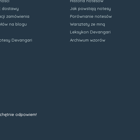
ności
Historia notesów
zt dostawy
Jak powstają notesy
acji zamówienia
Porównanie notesów
kułów na blogu
Warsztaty ze mną
Leksykon Devangari
notesy Devangari
Archiwum wzorów
 chętnie odpowiem!