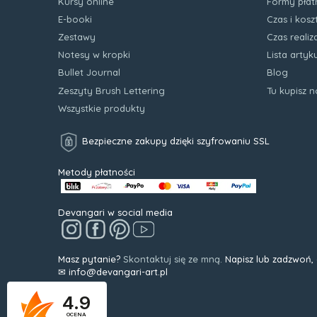
Kursy online
Formy płat
E-booki
Czas i kos
Zestawy
Czas realiz
Notesy w kropki
Lista arty
Bullet Journal
Blog
Zeszyty Brush Lettering
Tu kupisz 
Wszystkie produkty
Bezpieczne zakupy dzięki szyfrowaniu SSL
Metody płatności
Devangari w social media
Masz pytanie?
Skontaktuj się ze mną.
Napisz lub zadzwoń,
✉ info@devangari-art.pl
4.9
OCENA