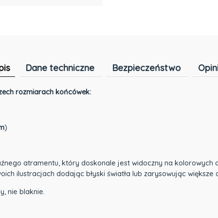
pis
Dane techniczne
Bezpieczeństwo
Opin
trzech rozmiarach końcówek:
m
)
aźnego atramentu, który doskonale jest widoczny na kolorowych o
ich ilustracjach dodając błyski światła lub zarysowując większe
, nie blaknie.