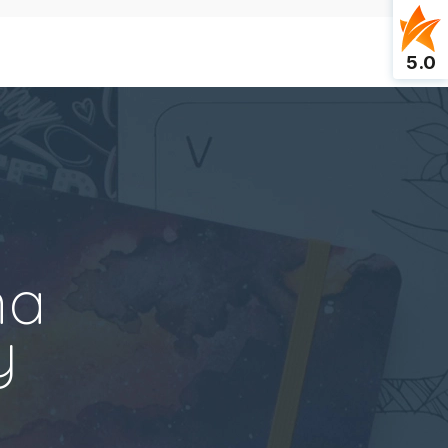
5.0
na
y