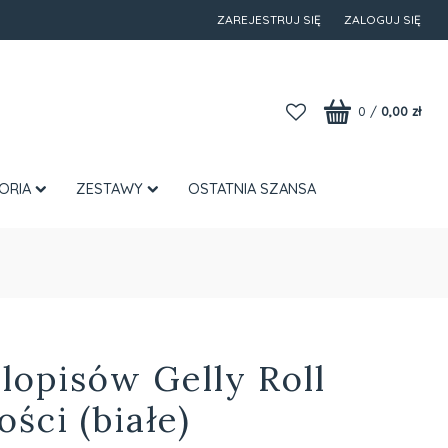
ZAREJESTRUJ SIĘ
ZALOGUJ SIĘ
0
/
0,00 zł
ORIA
ZESTAWY
OSTATNIA SZANSA
lopisów Gelly Roll
ści (białe)