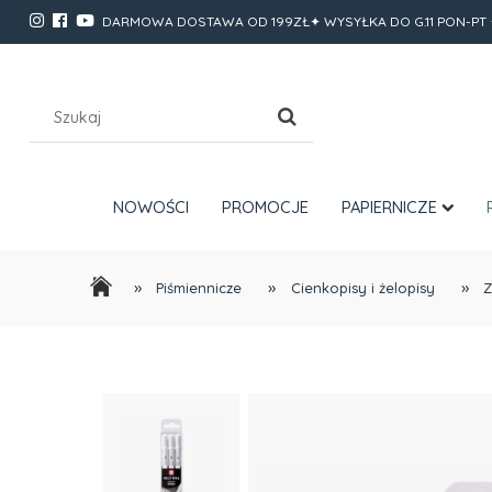
DARMOWA DOSTAWA OD 199ZŁ✦ WYSYŁKA DO G.11 PON-PT 
NOWOŚCI
PROMOCJE
PAPIERNICZE
»
»
»
Piśmiennicze
Cienkopisy i żelopisy
Z