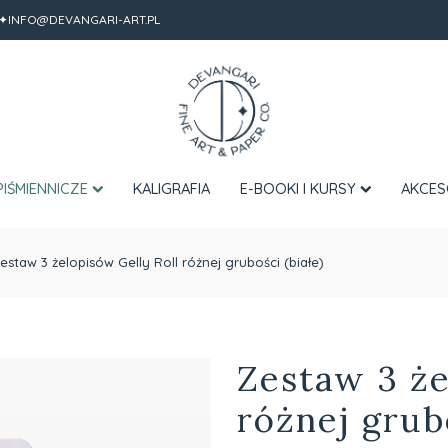
✦INFO@DEVANGARI-ART.PL
PIŚMIENNICZE
KALIGRAFIA
E-BOOKI I KURSY
AKCES
estaw 3 żelopisów Gelly Roll różnej grubości (białe)
Zestaw 3 że
różnej grubo