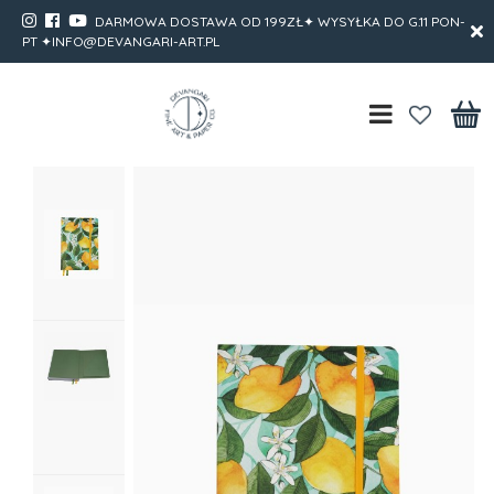
DARMOWA DOSTAWA OD 199ZŁ✦ WYSYŁKA DO G.11 PON-
PT ✦INFO@DEVANGARI-ART.PL