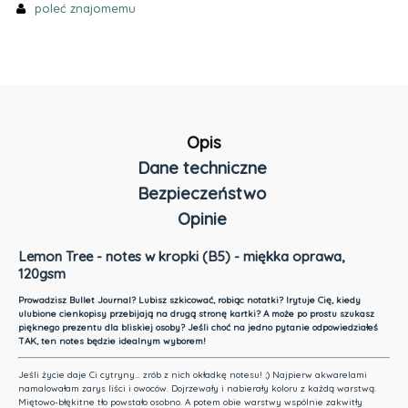
poleć znajomemu
Opis
Dane techniczne
Bezpieczeństwo
Opinie
Lemon Tree - notes w kropki (B5) - miękka oprawa,
120gsm
Prowadzisz Bullet Journal? Lubisz szkicować, robiąc notatki? Irytuje Cię, kiedy
ulubione cienkopisy przebijają na drugą stronę kartki? A może po prostu szukasz
pięknego prezentu dla bliskiej osoby? Jeśli choć na jedno pytanie odpowiedziałeś
TAK, ten notes będzie idealnym wyborem!
Jeśli życie daje Ci cytryny… zrób z nich okładkę notesu! ;) Najpierw akwarelami
namalowałam zarys liści i owoców. Dojrzewały i nabierały koloru z każdą warstwą.
Miętowo-błękitne tło powstało osobno. A potem obie warstwy wspólnie zakwitły