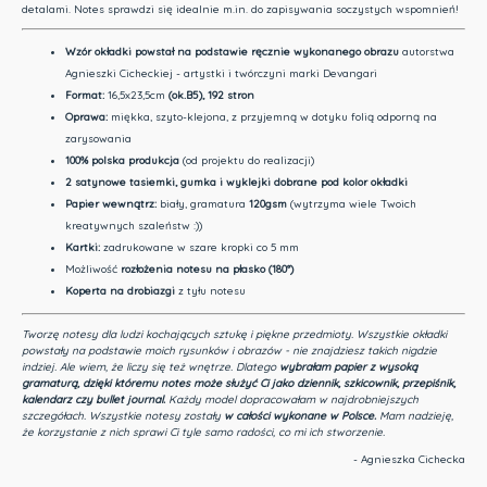
detalami. Notes sprawdzi się idealnie m.in. do zapisywania soczystych wspomnień!
Wzór okładki
powstał na podstawie ręcznie wykonanego obrazu
autorstwa
Agnieszki Cicheckiej - artystki i twórczyni marki Devangari
Format:
16,5x23,5cm
(ok.B5)
, 192 stron
Oprawa:
miękka, szyto-klejona, z przyjemną w dotyku folią odporną na
zarysowania
100% polska produkcja
(od projektu do realizacji)
2 satynowe tasiemki, gumka i wyklejki dobrane pod kolor okładki
Papier wewnątrz:
biały, gramatura
120gsm
(wytrzyma wiele Twoich
kreatywnych szaleństw :))
Kartki:
zadrukowane w szare kropki co 5 mm
Możliwość
rozłożenia notesu na płasko (180°)
Koperta na drobiazgi
z tyłu notesu
Tworzę notesy dla ludzi kochających sztukę i piękne przedmioty.
Wszystkie okładki
powstały na podstawie moich rysunków i obrazów - nie znajdziesz takich nigdzie
indziej.
Ale wiem, że liczy się też wnętrze. Dlatego
wybrałam papier z wysoką
gramaturą, dzięki któremu notes może służyć Ci jako dziennik, szkicownik, przepiśnik,
kalendarz czy bullet journal.
Każdy model dopracowałam w najdrobniejszych
szczegółach. Wszystkie notesy zostały
w całości wykonane w Polsce.
Mam nadzieję,
że korzystanie z nich sprawi Ci tyle samo radości, co mi ich stworzenie.
- Agnieszka Cichecka