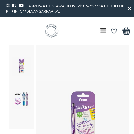
DARMOWA DOSTAWA OD 199ZŁ✦ WYSYŁKA DO G.11 PON-
PT ✦INFO@DEVANGARI-ART.PL