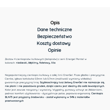
Opis
Dane techniczne
Bezpieczeństwo
Koszty dostawy
Opinie
Cena nie zawiera ewentualnych kosztów płatności
Zestaw 4 cienkopisów kulkowych (żelopisów) z serii Energel Pentel w
kolorach:
niebieski, błękitny, fioletowy, lilia
Najpopularniejszy cienkopis kulkowy z całej linii EnerGel. Pisze gładko i precyzyjnie.
Cienka, igłowa końcówka 0,5mm lub 0,7mm (możliwość wymiany wkładów)
gwarantuje precyzyjną linię.
Szybkoschnący tusz żelowy EnerGel nie rozmazuje się,
nie plami i nie pozostawia grudek, dzięki czemu jest idealny dla osób leworęcznych.
Kolor jest zawsze nasycony i wyrazisty. Wygodny, gumowy uchwyt ze żłobieniami,
podnosi komfort użytkowania – dyscyplinuje palce, poprawia ergonomię.
Cienkopis
BLN75 jest przyjazny środowisku - został wykonany w 54% z materiałów
przetworzonych