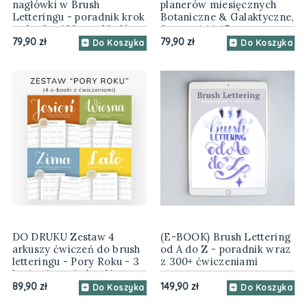
nagłówki w Brush
planerów miesięcznych
Letteringu - poradnik krok
Botaniczne & Galaktyczne,
po kroku, 160 przykładów
format A4 i A5
79,90 zł
79,90 zł
Do Koszyka
Do Koszyka
DO DRUKU Zestaw 4
(E-BOOK) Brush Lettering
arkuszy ćwiczeń do brush
od A do Z - poradnik wraz
letteringu - Pory Roku - 3
z 300+ ćwiczeniami
kroje pisma (e-book)
89,90 zł
149,90 zł
Do Koszyka
Do Koszyka