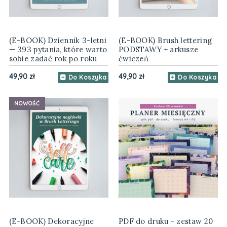
(E-BOOK) Dziennik 3-letni
(E-BOOK) Brush lettering
— 393 pytania, które warto
PODSTAWY + arkusze
sobie zadać rok po roku
ćwiczeń
49,90 zł
49,90 zł
Do Koszyka
Do Koszyka
NOWOŚĆ
(E-BOOK) Dekoracyjne
PDF do druku - zestaw 20