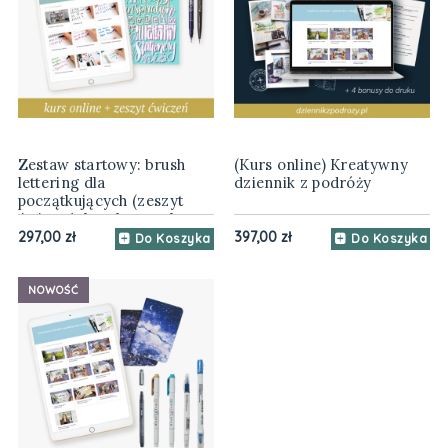
Zestaw startowy: brush
(Kurs online) Kreatywny
lettering dla
dziennik z podróży
początkujących (zeszyt
ćwiczeń, brush peny, kurs
online)
297,00 zł
397,00 zł
Do Koszyka
Do Koszyka
NOWOŚĆ