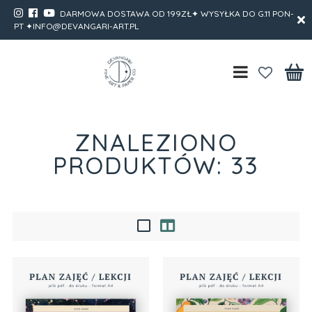
DARMOWA DOSTAWA OD 199ZŁ✦ WYSYŁKA DO G.11 PON-
PT ✦INFO@DEVANGARI-ART.PL
ZNALEZIONO
PRODUKTÓW: 33