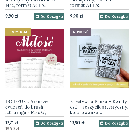
Fire, format A4 i A5
format A4 i A5
9,90 zł
9,90 zł
Do Koszyka
Do Koszyka
PROMOCJA
NOWOŚĆ
DO DRUKU Arkusze
Kreatywna Pauza – Kwiaty
ćwiczeń do brush
cz.1 - zeszycik artystyczny,
letteringu - Miłość,
kolorowanka z
Walentynki (e-book)
ćwiczeniami DO DRUKU
pdf
17,71 zł
19,90 zł
Do Koszyka
Do Koszyka
19,90 zł