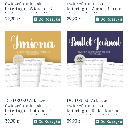
ćwiczeń do brush
ćwiczeń do brush
letteringu - Wiosna - 3
letteringu - Zima - 3 kroje
kroje pisma (e-book)
pisma (e-book)
29,90 zł
29,90 zł
Do Koszyka
Do Koszyka
DO DRUKU Arkusze
DO DRUKU Arkusze
ćwiczeń do brush
ćwiczeń do brush
letteringu - Imiona - 2
letteringu - Bullet Journal,
kroje pisma (e-book)
słowa codzienne (e-book)
39,90 zł
39,90 zł
Do Koszyka
Do Koszyka