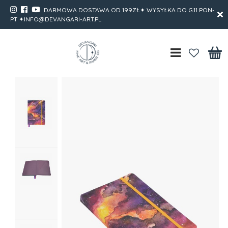
DARMOWA DOSTAWA OD 199ZŁ✦ WYSYŁKA DO G.11 PON-
PT ✦INFO@DEVANGARI-ART.PL