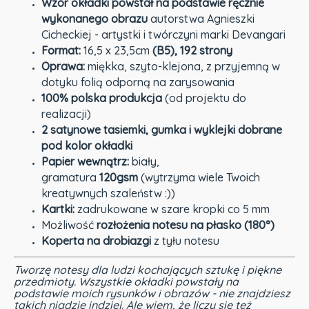
Wzór okładki
powstał na podstawie ręcznie
wykonanego obrazu
autorstwa Agnieszki
Cicheckiej - artystki i twórczyni marki Devangari
Format:
16,5 x 23,5cm
(B5), 192 strony
Oprawa:
miękka, szyto-klejona, z przyjemną w
dotyku folią odporną na zarysowania
100% polska produkcja
(od projektu do
realizacji)
2 satynowe tasiemki, gumka i wyklejki dobrane
pod kolor okładki
Papier wewnątrz:
biały,
gramatura
120gsm
(wytrzyma wiele Twoich
kreatywnych szaleństw :))
Kartki:
zadrukowane w szare kropki co 5 mm
Możliwość
rozłożenia notesu na płasko (180°)
Koperta na drobiazgi
z tyłu notesu
Tworzę notesy dla ludzi kochających sztukę i piękne
przedmioty.
Wszystkie okładki powstały na
podstawie moich rysunków i obrazów - nie znajdziesz
takich nigdzie indziej.
Ale wiem, że liczy się też