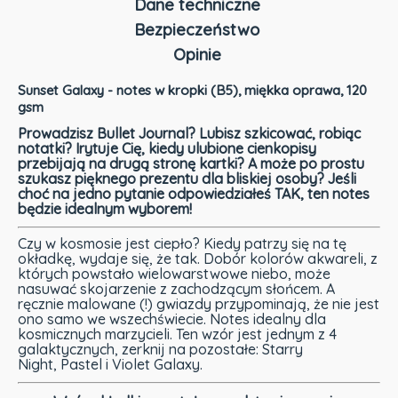
Dane techniczne
Bezpieczeństwo
Opinie
Sunset Galaxy - notes w kropki (B5), miękka oprawa, 120
gsm
Prowadzisz Bullet Journal? Lubisz szkicować, robiąc
notatki? Irytuje Cię, kiedy ulubione cienkopisy
przebijają na drugą stronę kartki? A może po prostu
szukasz pięknego prezentu dla bliskiej osoby? Jeśli
choć na jedno pytanie odpowiedziałeś TAK, ten notes
będzie idealnym wyborem!
Czy w kosmosie jest ciepło? Kiedy patrzy się na tę
okładkę, wydaje się, że tak. Dobór kolorów akwareli, z
których powstało wielowarstwowe niebo, może
nasuwać skojarzenie z zachodzącym słońcem. A
ręcznie malowane (!) gwiazdy przypominają, że nie jest
ono samo we wszechświecie. Notes idealny dla
kosmicznych marzycieli. Ten wzór jest jednym z 4
galaktycznych, zerknij na pozostałe: Starry
Night, Pastel i Violet Galaxy.