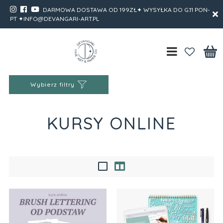
DARMOWA DOSTAWA OD 199ZŁ✦ WYSYŁKA DO G.11 PON-
PT ✦INFO@DEVANGARI-ART.PL
Wybierz filtry
KURSY ONLINE