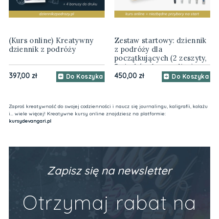
(Kurs online) Kreatywny
Zestaw startowy: dziennik
dziennik z podróży
z podróży dla
początkujących (2 zeszyty,
5 pisaków, kurs online)
397,00 zł
450,00 zł
Do Koszyka
Do Koszyka
Zaproś kreatywność do swojej codzienności i naucz się journalingu, kaligrafii, kolażu
i... wiele więcej! Kreatywne kursy online znajdziesz na platformie:
kursydevangari.pl
Zapisz się na newsletter
Otrzymaj rabat na