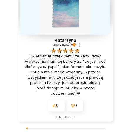
Katarzyna
zweryfikowano
Uwielbiam❤️ dzięki temu że kartki łatwo
wyrwać nie mam tej bariery że "co jeśli coś
źle/krzywo/głupio", plus format kołozeszytu
jest dla mnie mega wygodny. A przede
wszystkim fakt, że jakość jest na prawdę
premium i zeszyt jest po prostu piękny
jakoś dodaje mi otuchy w szarej
codzienności.❤️
0
0
2026-07-06