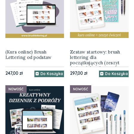
(Kurs online) Brush
Zestaw startowy: brush
Lettering od podstaw
lettering dla
początkujących (zeszyt
ćwiczeń, brush peny, kurs
online)
247,00 zł
297,00 zł
Do Koszyka
Do Koszyka
NOWOŚĆ
NOWOŚĆ