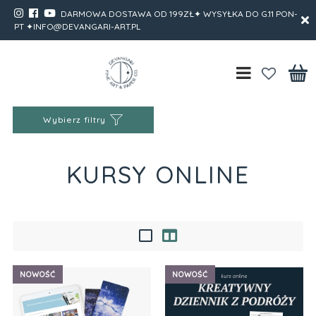
DARMOWA DOSTAWA OD 199ZŁ✦ WYSYŁKA DO G.11 PON-
PT ✦INFO@DEVANGARI-ART.PL
Wybierz filtry
KURSY ONLINE
NOWOŚĆ
NOWOŚĆ