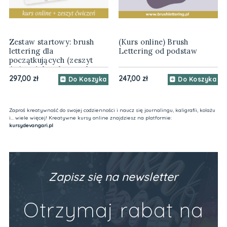
Zestaw startowy: brush
(Kurs online) Brush
lettering dla
Lettering od podstaw
początkujących (zeszyt
ćwiczeń, brush peny, kurs
online)
297,00 zł
247,00 zł
Do Koszyka
Do Koszyka
Zaproś kreatywność do swojej codzienności i naucz się journalingu, kaligrafii, kolażu
i... wiele więcej! Kreatywne kursy online znajdziesz na platformie:
kursydevangari.pl
Zapisz się na newsletter
Otrzymaj rabat na