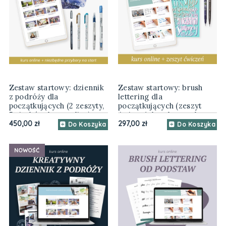
Zestaw startowy: dziennik
Zestaw startowy: brush
z podróży dla
lettering dla
początkujących (2 zeszyty,
początkujących (zeszyt
5 pisaków, kurs online)
ćwiczeń, brush peny, kurs
online)
450,00 zł
297,00 zł
Do Koszyka
Do Koszyka
NOWOŚĆ