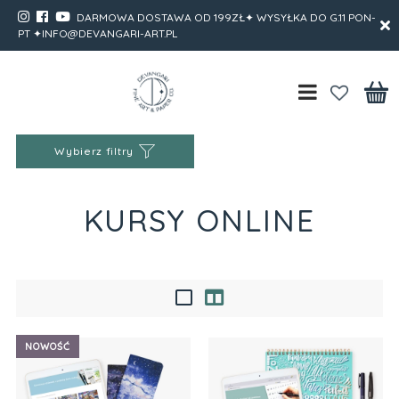
DARMOWA DOSTAWA OD 199ZŁ✦ WYSYŁKA DO G.11 PON-
PT ✦INFO@DEVANGARI-ART.PL
Wybierz filtry
KURSY ONLINE
NOWOŚĆ