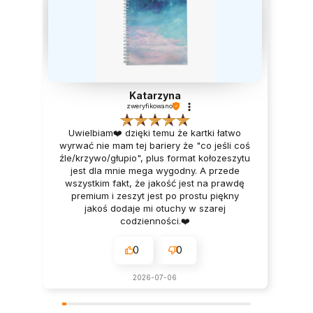
Katarzyna
zweryfikowano
Uwielbiam❤️ dzięki temu że kartki łatwo
wyrwać nie mam tej bariery że "co jeśli coś
źle/krzywo/głupio", plus format kołozeszytu
jest dla mnie mega wygodny. A przede
wszystkim fakt, że jakość jest na prawdę
premium i zeszyt jest po prostu piękny
jakoś dodaje mi otuchy w szarej
codzienności.❤️
0
0
2026-07-06