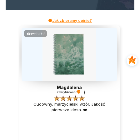
Jak zbieramy opinie?
podgląd
Magdalena
zweryfikowano
Cudowny, marzycielski wzór. Jakość
pierwsza klasa. ❤️