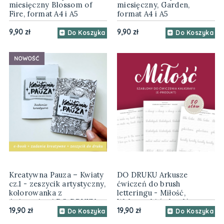
miesięczny Blossom of
miesięczny, Garden,
Fire, format A4 i A5
format A4 i A5
9,90 zł
9,90 zł
Do Koszyka
Do Koszyka
NOWOŚĆ
Kreatywna Pauza – Kwiaty
DO DRUKU Arkusze
cz.1 - zeszycik artystyczny,
ćwiczeń do brush
kolorowanka z
letteringu - Miłość,
ćwiczeniami DO DRUKU
Walentynki (e-book)
pdf
19,90 zł
19,90 zł
Do Koszyka
Do Koszyka