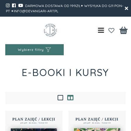
DARMOWA DOSTAWA OD 199ZŁ✦ WYSYŁKA DO G.11 PON-
PT ✦INFO@DEVANGARI-ART.PL
Wybierz filtry
E-BOOKI I KURSY