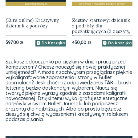
(Kurs online) Kreatywny
Zestaw startowy: dziennik
dziennik z podróży
z podróży dla
początkujących (2 zeszyty,
5 pisaków, kurs online)
397,00 zł
450,00 zł
Do Koszyka
Do Koszyka
Szukasz odpoczynku po ciężkim w dniu i pracy przed
komputerem? Chcesz nauczyć się nowej praktycznej
umiejętności? A może z zachwytem przeglądasz pięknie
wykaligrafowane zaproszenia i strony w Bullet
Journalach? Jeśli choć raz odpowiedziałaś
TAK
– brush
lettering będzie doskonałym wyborem. Naucz się
tworzyć piękne wyrazy zgodnie z zasadami kaligrafii
nowoczesnej. Dzięki temu wykaligrafujesz estetyczne
nagłówki w swoim Bullet Journalu lub podpiszesz
prezenty dla najbliższych. Albo po prostu będziesz
cieszyć się chwilą wyciszeniem i kreatywnym relaksem
podczas pisania.