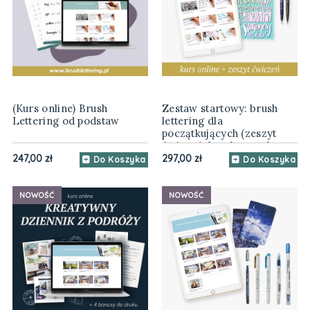
(Kurs online) Brush
Zestaw startowy: brush
Lettering od podstaw
lettering dla
początkujących (zeszyt
ćwiczeń, brush peny, kurs
online)
247,00 zł
297,00 zł
Do Koszyka
Do Koszyka
NOWOŚĆ
NOWOŚĆ