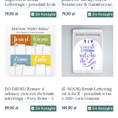
Letteringu - poradnik krok
Botaniczne & Galaktyczne,
po kroku, 160 przykładów
format A4 i A5
79,90 zł
79,90 zł
Do Koszyka
Do Koszyka
DO DRUKU Zestaw 4
(E-BOOK) Brush Lettering
arkuszy ćwiczeń do brush
od A do Z - poradnik wraz
letteringu - Pory Roku - 3
z 300+ ćwiczeniami
kroje pisma (e-book)
89,90 zł
149,90 zł
Do Koszyka
Do Koszyka