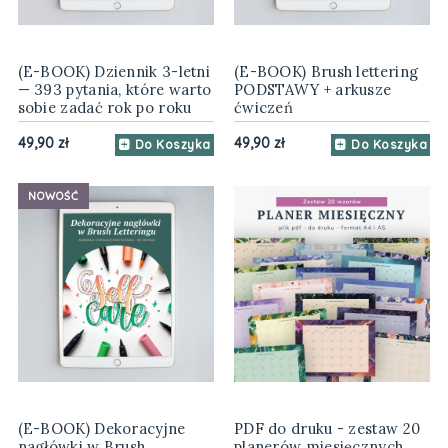
(E-BOOK) Dziennik 3-letni
(E-BOOK) Brush lettering
— 393 pytania, które warto
PODSTAWY + arkusze
sobie zadać rok po roku
ćwiczeń
49,90 zł
49,90 zł
Do Koszyka
Do Koszyka
NOWOŚĆ
(E-BOOK) Dekoracyjne
PDF do druku - zestaw 20
nagłówki w Brush
planerów miesięcznych