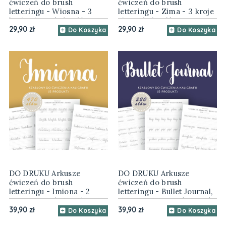
ćwiczeń do brush
ćwiczeń do brush
letteringu - Wiosna - 3
letteringu - Zima - 3 kroje
kroje pisma (e-book)
pisma (e-book)
29,90 zł
29,90 zł
Do Koszyka
Do Koszyka
DO DRUKU Arkusze
DO DRUKU Arkusze
ćwiczeń do brush
ćwiczeń do brush
letteringu - Imiona - 2
letteringu - Bullet Journal,
kroje pisma (e-book)
słowa codzienne (e-book)
39,90 zł
39,90 zł
Do Koszyka
Do Koszyka