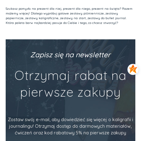
Szukasz pomysłu na prezent dla niej, prezent dla niego, prezent na święta? Razem
możemy więcej! Dlatego wypróbuj gotowe zestawy piśmiennicze, zestawy
papiernicze, zestawy kaligraficzne, zestawy na start, zestawy do bullet journal.
Która paleta barw najbardziej pasuje do Ciebie i tego, co chcesz stworzyć?
Zapisz się na newsletter
Otrzymaj rabat na
pierwsze zakupy
Zostaw swój e-mail, aby dowiedzieć się więcej o kaligrafii i
journalingu! Otrzymaj dostęp do darmowych materiałów,
ćwiczeń oraz kod rabatowy 5% na pierwsze zakupy