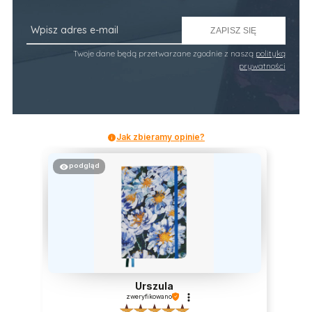
ZAPISZ SIĘ
Twoje dane będą przetwarzane zgodnie z naszą
polityką
prywatności
Jak zbieramy opinie?
podgląd
Urszula
zweryfikowano