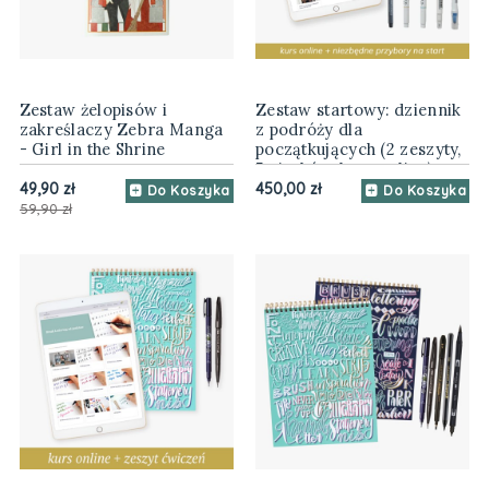
Zestaw żelopisów i
Zestaw startowy: dziennik
zakreślaczy Zebra Manga
z podróży dla
- Girl in the Shrine
początkujących (2 zeszyty,
5 pisaków, kurs online)
49,90 zł
450,00 zł
Do Koszyka
Do Koszyka
59,90 zł