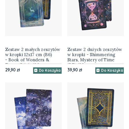
Zestaw 2 małych zeszytów
Zestaw 2 dużych zeszytów
w kropki 12x17 cm (B6)
w kropki - Shimmering
- Book of Wonders &
Stars, Mystery of Time
Forest Spirit, 120 gsm
(B5), 120 gsm
29,90 zł
39,90 zł
Do Koszyka
Do Koszyka