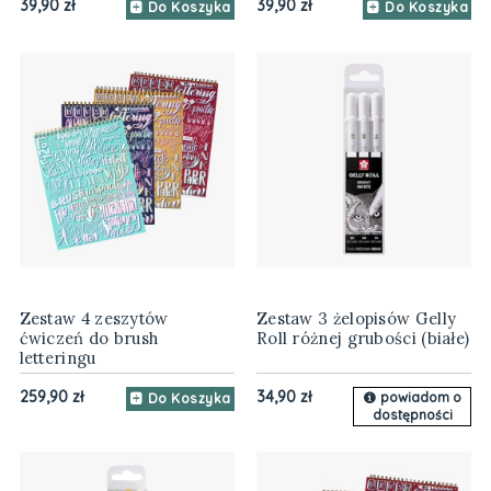
39,90 zł
39,90 zł
Do Koszyka
Do Koszyka
Zestaw 4 zeszytów
Zestaw 3 żelopisów Gelly
ćwiczeń do brush
Roll różnej grubości (białe)
letteringu
259,90 zł
34,90 zł
powiadom o
Do Koszyka
dostępności