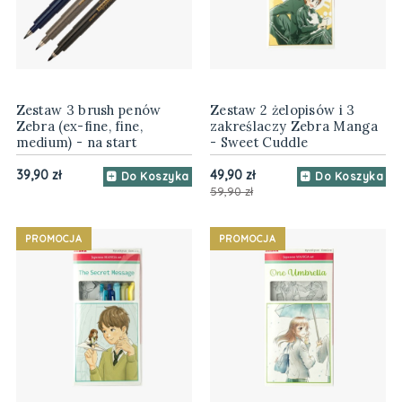
Zestaw 3 brush penów
Zestaw 2 żelopisów i 3
Zebra (ex-fine, fine,
zakreślaczy Zebra Manga
medium) - na start
- Sweet Cuddle
39,90 zł
49,90 zł
Do Koszyka
Do Koszyka
59,90 zł
PROMOCJA
PROMOCJA