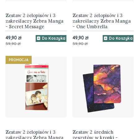
Zestaw 2 żelopisów i 3
Zestaw 2 żelopisów i 3
zakreślaczy Zebra Manga
zakreślaczy Zebra Manga
- Secret Message
- One Umbrella
49,90 zł
49,90 zł
Do Koszyka
Do Koszyka
59,90 zł
59,90 zł
PROMOCJA
Zestaw 2 żelopisów i 3
Zestaw 2 średnich
zakreślaczy Zebra Manga
zeszytów w kropki -