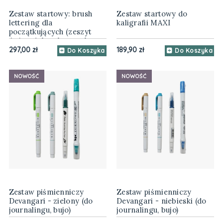
Zestaw startowy: brush
Zestaw startowy do
lettering dla
kaligrafii MAXI
początkujących (zeszyt
ćwiczeń, brush peny, kurs
online)
297,00 zł
189,90 zł
Do Koszyka
Do Koszyka
NOWOŚĆ
NOWOŚĆ
Zestaw piśmienniczy
Zestaw piśmienniczy
Devangari - zielony (do
Devangari - niebieski (do
journalingu, bujo)
journalingu, bujo)