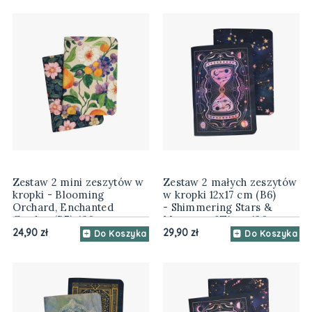
Zestaw 2 mini zeszytów w
Zestaw 2 małych zeszytów
kropki - Blooming
w kropki 12x17 cm (B6)
Orchard, Enchanted
- Shimmering Stars &
Garden (B7), 120 gsm
Mystery of Time, 120 gsm
24,90 zł
29,90 zł
Do Koszyka
Do Koszyka