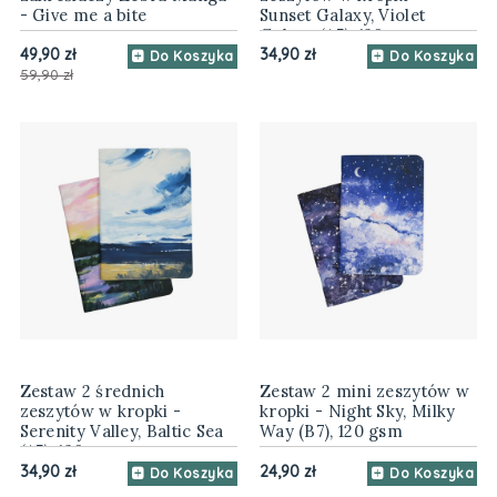
- Give me a bite
Sunset Galaxy, Violet
Galaxy (A5), 120 gsm
49,90 zł
34,90 zł
Do Koszyka
Do Koszyka
59,90 zł
Zestaw 2 średnich
Zestaw 2 mini zeszytów w
zeszytów w kropki -
kropki - Night Sky, Milky
Serenity Valley, Baltic Sea
Way (B7), 120 gsm
(A5), 120 gsm
34,90 zł
24,90 zł
Do Koszyka
Do Koszyka