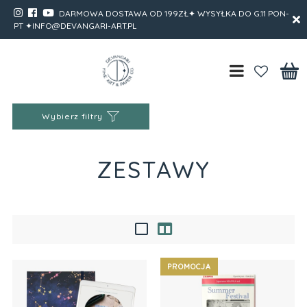
DARMOWA DOSTAWA OD 199ZŁ✦ WYSYŁKA DO G.11 PON-
PT ✦INFO@DEVANGARI-ART.PL
Wybierz filtry
ZESTAWY
PROMOCJA