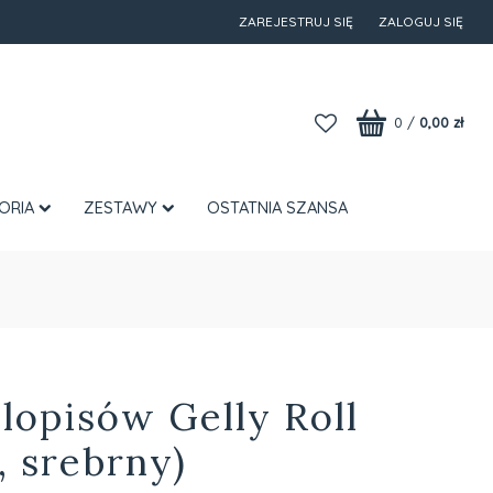
ZAREJESTRUJ SIĘ
ZALOGUJ SIĘ
0
/
0,00 zł
ORIA
ZESTAWY
OSTATNIA SZANSA
lopisów Gelly Roll
y, srebrny)