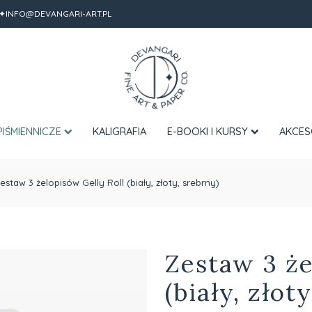
✦INFO@DEVANGARI-ART.PL
PIŚMIENNICZE
KALIGRAFIA
E-BOOKI I KURSY
AKCES
estaw 3 żelopisów Gelly Roll (biały, złoty, srebrny)
Zestaw 3 że
(biały, złot