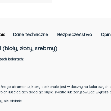
pis
Dane techniczne
Bezpieczeństwo
Opin
(biały, złoty, srebrny)
rzech kolorach:
aźnego atramentu, który doskonale jest widoczny na kolorowych o
ich ilustracjach dodając błyski światła lub zarysowując większe
, nie blaknie.