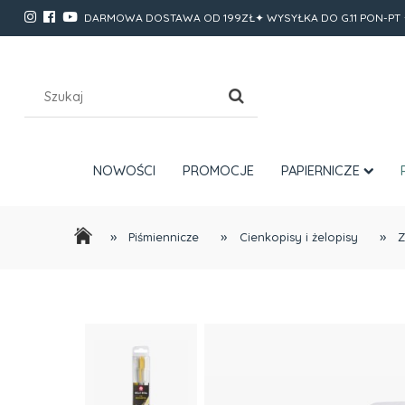
DARMOWA DOSTAWA OD 199ZŁ✦ WYSYŁKA DO G.11 PON-PT 
NOWOŚCI
PROMOCJE
PAPIERNICZE
»
»
»
Piśmiennicze
Cienkopisy i żelopisy
Z