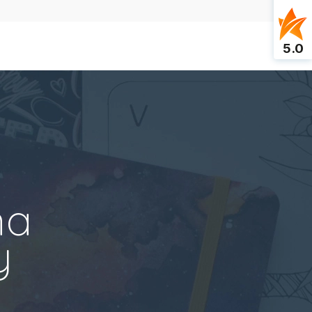
5.0
na
y