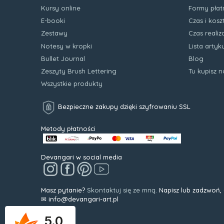
Kursy online
Formy płat
E-booki
Czas i kos
Zestawy
Czas realiz
Notesy w kropki
Lista arty
Bullet Journal
Blog
Zeszyty Brush Lettering
Tu kupisz 
Wszystkie produkty
Bezpieczne zakupy dzięki szyfrowaniu SSL
Metody płatności
Devangari w social media
Masz pytanie?
Skontaktuj się ze mną.
Napisz lub zadzwoń,
✉ info@devangari-art.pl
5.0