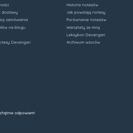
ności
Historia notesów
zt dostawy
Jak powstają notesy
acji zamówienia
Porównanie notesów
kułów na blogu
Warsztaty ze mną
Leksykon Devangari
notesy Devangari
Archiwum wzorów
 chętnie odpowiem!