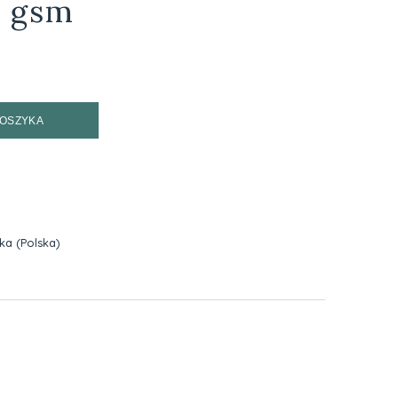
0 gsm
KOSZYKA
zka
(Polska)
h kosztów