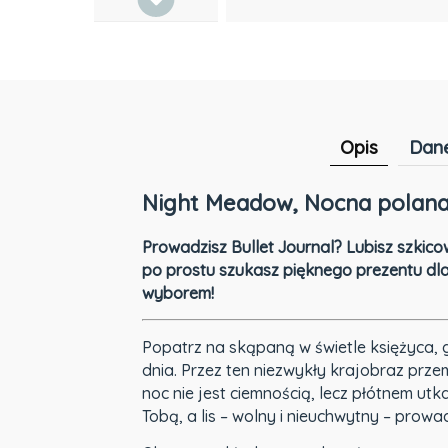
Opis
Dane
Night Meadow, Nocna polana 
Prowadzisz Bullet Journal? Lubisz szkicow
po prostu szukasz pięknego prezentu dla 
wyborem!
Popatrz na skąpaną w świetle księżyca, g
dnia. Przez ten niezwykły krajobraz prze
noc nie jest ciemnością, lecz płótnem utk
Tobą, a lis – wolny i nieuchwytny – prowa