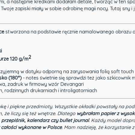
 a następnie kredkami dodałam detale, tworząc w ten sposó
Twoje zapiski miały w sobie odrobinę magii nocy. Tutaj sny i 
ce
stworzona na podstawie ręcznie namalowanego obrazu auto
i
2
turze 120 g/m
przyjemną w dotyku odporną na zarysowania folią soft touch
sko (180°)
- notes świetnie się sprawdzi też jako szkicownik
a, zadruk w firmowy wzór Devangari
h, rodzinnych drukarniach i introligatorniach
ukę i piękne przedmioty. Wszystkie okładki powstały na pod
m, że liczy się też wnętrze. Dlatego
wybrałam papier z wysok
 przepiśnik, kalendarz czy bullet journal
. Każdy model dopr
 całości wykonane w Polsce
. Mam nadzieję, że korzystanie z