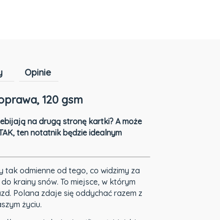
y
Opinie
Cena nie zawiera ewentualnych kosztów
 oprawa, 120 gsm
płatności
rzebijają na drugą stronę kartki? A może
TAK, ten notatnik będzie idealnym
ty tak odmienne od tego, co widzimy za
 do krainy snów. To miejsce, w którym
iazd. Polana zdaje się oddychać razem z
aszym życiu.