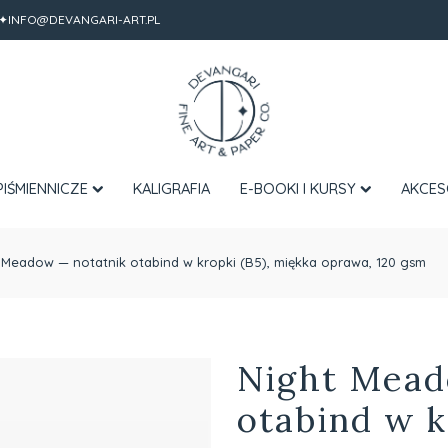
✦INFO@DEVANGARI-ART.PL
PIŚMIENNICZE
KALIGRAFIA
E-BOOKI I KURSY
AKCES
 Meadow — notatnik otabind w kropki (B5), miękka oprawa, 120 gsm
Night Mead
otabind w k