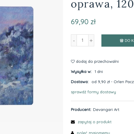
oprawa, 12
69,90 zł
-
+
DO 
dodaj do przechowalni
Wysyłka w:
1 dni
Dostawa:
od 9,90 zł
- Orlen Pac
sprawdź formy dostawy
Cena nie zawiera ewentualnyc
płatności
Producent:
Devangari Art
zapytaj o produkt
poleć znajomemu