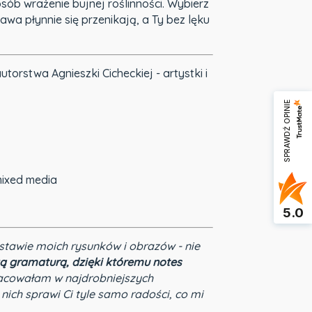
b wrażenie bujnej roślinności. Wybierz
jawa płynnie się przenikają, a Ty bez lęku
rstwa Agnieszki Cicheckiej - artystki i
SPRAWDŹ OPINIE
 mixed media
5.0
stawie moich rysunków i obrazów - nie
ą gramaturą, dzięki któremu notes
acowałam w najdrobniejszych
 nich sprawi Ci tyle samo radości, co mi