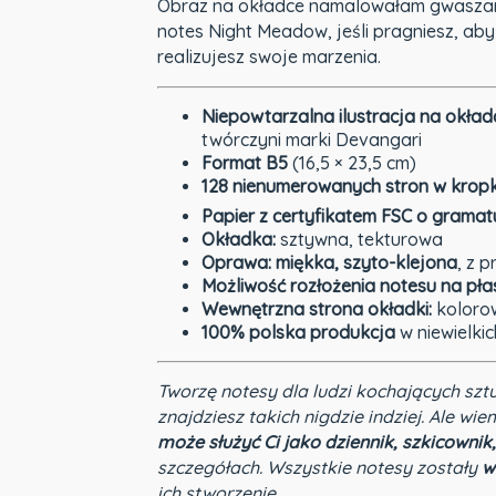
Obraz na okładce namalowałam gwaszami,
notes Night Meadow, jeśli pragniesz, aby 
realizujesz swoje marzenia.
Niepowtarzalna ilustracja na okład
twórczyni marki Devangari
Format B5
(16,5 × 23,5 cm)
128 nienumerowanych stron w kropk
Papier z certyfikatem FSC o grama
Okładka:
sztywna, tekturowa
Oprawa: miękka, szyto-klejona
, z 
Możliwość rozłożenia notesu na pła
Wewnętrzna strona okładki:
kolorow
100% polska produkcja
w niewielkic
Tworzę notesy dla ludzi kochających szt
znajdziesz takich nigdzie indziej. Ale wie
może służyć Ci jako dziennik, szkicownik,
szczegółach. Wszystkie notesy zostały
w
ich stworzenie.