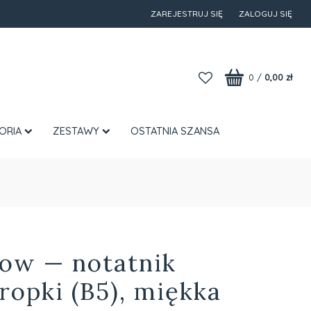
ZAREJESTRUJ SIĘ
ZALOGUJ SIĘ
0
/
0,00 zł
ORIA
ZESTAWY
OSTATNIA SZANSA
ow — notatnik
ropki (B5), miękka