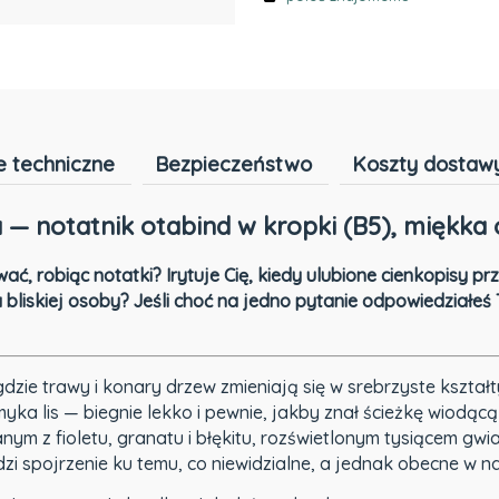
 techniczne
Bezpieczeństwo
Koszty dostaw
— notatnik otabind w kropki (B5), miękka
ać, robiąc notatki? Irytuje Cię, kiedy ulubione cienkopisy p
bliskiej osoby? Jeśli choć na jedno pytanie odpowiedziałeś 
dzie trawy i konary drzew zmieniają się w srebrzyste kształ
myka lis — biegnie lekko i pewnie, jakby znał ścieżkę wiodącą
anym z fioletu, granatu i błękitu, rozświetlonym tysiącem gw
dzi spojrzenie ku temu, co niewidzialne, a jednak obecne w n