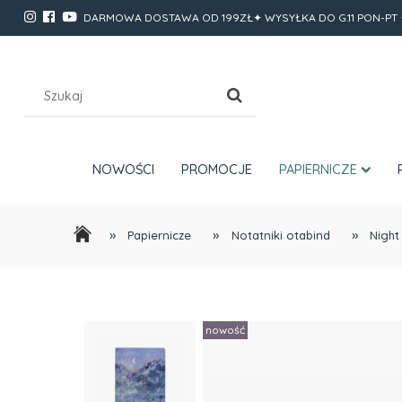
DARMOWA DOSTAWA OD 199ZŁ✦ WYSYŁKA DO G.11 PON-PT 
NOWOŚCI
PROMOCJE
PAPIERNICZE
»
»
»
Papiernicze
Notatniki otabind
Night
nowość