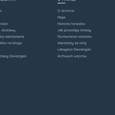
o
O autorce
Misja
ności
Historia notesów
zt dostawy
Jak powstają notesy
acji zamówienia
Porównanie notesów
kułów na blogu
Warsztaty ze mną
Leksykon Devangari
notesy Devangari
Archiwum wzorów