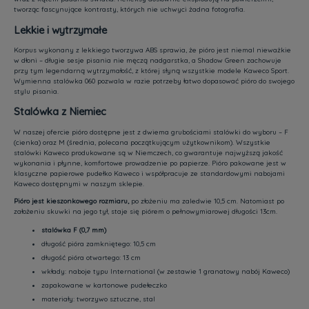
tworząc fascynujące kontrasty, których nie uchwyci żadna fotografia.
Lekkie i wytrzymałe
Korpus wykonany z lekkiego tworzywa ABS sprawia, że pióro jest niemal nieważkie
w dłoni – długie sesje pisania nie męczą nadgarstka, a Shadow Green zachowuje
przy tym legendarną wytrzymałość, z której słyną wszystkie modele Kaweco Sport.
Wymienna stalówka 060 pozwala w razie potrzeby łatwo dopasować pióro do swojego
stylu pisania.
Stalówka z Niemiec
W naszej ofercie pióro dostępne jest z dwiema grubościami stalówki do wyboru – F
(cienka) oraz M (średnia, polecana początkującym użytkownikom). Wszystkie
stalówki Kaweco produkowane są w Niemczech, co gwarantuje najwyższą jakość
wykonania i płynne, komfortowe prowadzenie po papierze. Pióro pakowane jest w
klasyczne papierowe pudełko Kaweco i współpracuje ze standardowymi nabojami
Kaweco dostępnymi w naszym sklepie.
Pióro jest kieszonkowego rozmiaru,
po złożeniu ma zaledwie 10,5 cm. Natomiast po
założeniu skuwki na jego tył, staje się piórem o pełnowymiarowej długości 13cm.
stalówka F (0,7 mm)
długość pióra zamkniętego: 10,5 cm
długość pióra otwartego: 13 cm
wkłady: naboje typu International (w zestawie 1 granatowy nabój Kaweco)
zapakowane w kartonowe pudełeczko
materiały: tworzywo sztuczne, stal