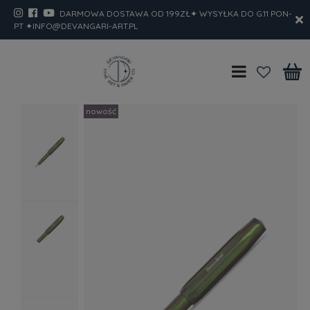
DARMOWA DOSTAWA OD 199ZŁ✦ WYSYŁKA DO G.11 PON-
PT ✦INFO@DEVANGARI-ART.PL
nowość