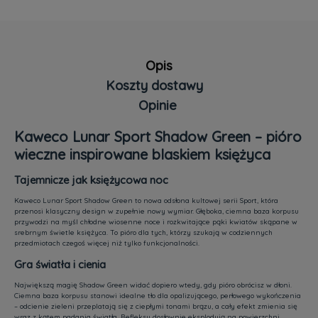
Opis
Koszty dostawy
Opinie
Cena nie zawiera ewentualnych kosztów płatności
Kaweco Lunar Sport Shadow Green – pióro
wieczne inspirowane blaskiem księżyca
Tajemnicze jak księżycowa noc
Kaweco Lunar Sport Shadow Green to nowa odsłona kultowej serii Sport, która
przenosi klasyczny design w zupełnie nowy wymiar. Głęboka, ciemna baza korpusu
przywodzi na myśl chłodne wiosenne noce i rozkwitające pąki kwiatów skąpane w
srebrnym świetle księżyca. To pióro dla tych, którzy szukają w codziennych
przedmiotach czegoś więcej niż tylko funkcjonalności.
Gra światła i cienia
Największą magię Shadow Green widać dopiero wtedy, gdy pióro obrócisz w dłoni.
Ciemna baza korpusu stanowi idealne tło dla opalizującego, perłowego wykończenia
– odcienie zieleni przeplatają się z ciepłymi tonami brązu, a cały efekt zmienia się
wraz z kątem padania światła. Refleksy dosłownie eksplodują na powierzchni,