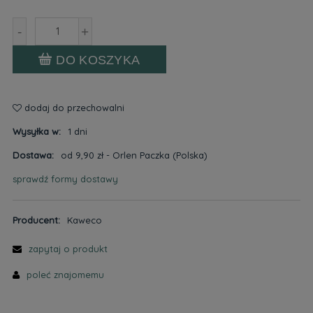
-
+
DO KOSZYKA
dodaj do przechowalni
Wysyłka w:
1 dni
Dostawa:
od 9,90 zł
- Orlen Paczka
(Polska)
sprawdź formy dostawy
Cena nie zawiera ewentualnych kosztów płatności
Producent:
Kaweco
zapytaj o produkt
poleć znajomemu