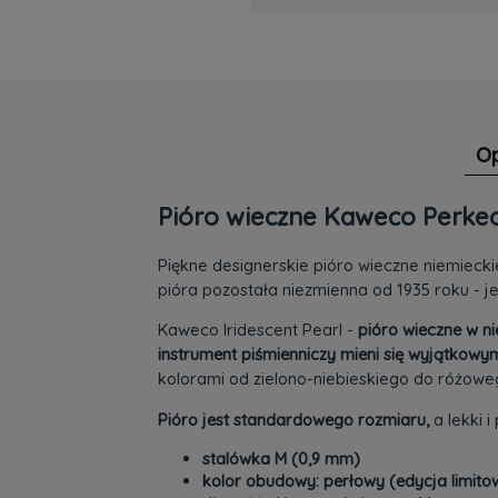
Op
Pióro wieczne Kaweco Perkeo 
Piękne designerskie pióro wieczne niemiecki
pióra pozostała niezmienna od 1935 roku - 
Kaweco Iridescent Pearl -
pióro wieczne w n
instrument piśmienniczy mieni się wyjątkowymi
kolorami od zielono-niebieskiego do różowe
Pióro jest standardowego rozmiaru,
a lekki i
stalówka M (0,9 mm)
kolor obudowy: perłowy (edycja limit