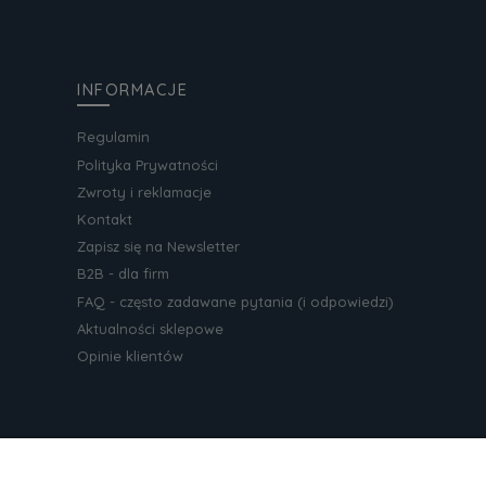
INFORMACJE
Regulamin
Polityka Prywatności
Zwroty i reklamacje
Kontakt
Zapisz się na Newsletter
B2B - dla firm
FAQ - często zadawane pytania (i odpowiedzi)
Aktualności sklepowe
Opinie klientów