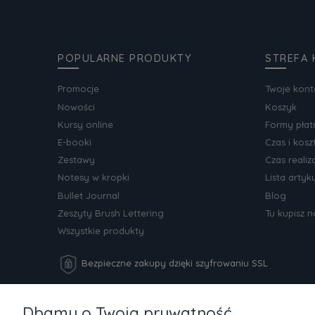
POPULARNE PRODUKTY
STREFA 
Promocje
Twoje kont
Nowości
Koszyk
Kursy online
Formy płat
E-booki
Czas i kos
Zestawy
Czas realiz
Notesy w kropki
Lista arty
Bullet Journal
Blog
Zeszyty Brush Lettering
Tu kupisz 
Wszystkie produkty
Bezpieczne zakupy dzięki szyfrowaniu SSL
Metody płatności
Dbamy o Twoją prywatność