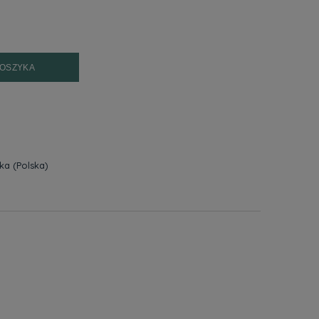
KOSZYKA
zka
(Polska)
h kosztów