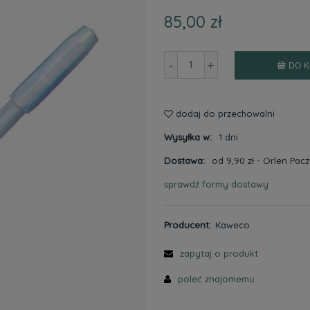
85,00 zł
-
+
DO 
dodaj do przechowalni
Wysyłka w:
1 dni
Dostawa:
od 9,90 zł
- Orlen Pac
sprawdź formy dostawy
Cena nie zawiera ewentualnyc
płatności
Producent:
Kaweco
zapytaj o produkt
poleć znajomemu