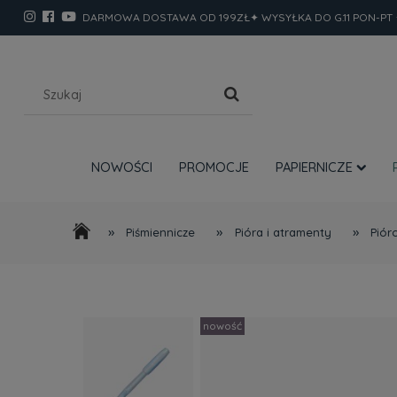
DARMOWA DOSTAWA OD 199ZŁ✦ WYSYŁKA DO G.11 PON-PT 
NOWOŚCI
PROMOCJE
PAPIERNICZE
»
»
»
Piśmiennicze
Pióra i atramenty
Piór
nowość