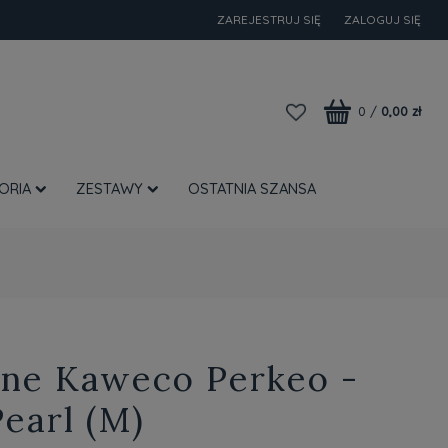
ZAREJESTRUJ SIĘ
ZALOGUJ SIĘ
0
/
0,00 zł
ORIA
ZESTAWY
OSTATNIA SZANSA
zne Kaweco Perkeo -
Pearl (M)