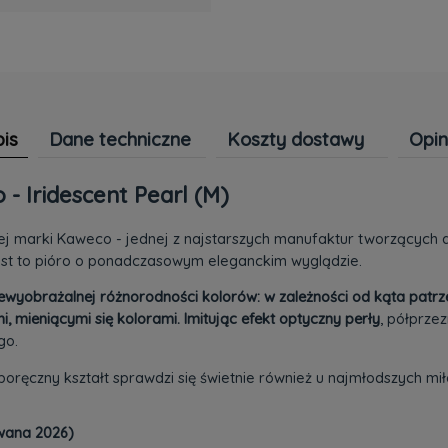
is
Dane techniczne
Koszty dostawy
Opin
Cena nie
- Iridescent Pearl (M)
płatności
ej marki Kaweco - jednej z najstarszych manufaktur tworzących ak
jest to pióro o ponadczasowym eleganckim wyglądzie.
iewyobrażalnej różnorodności kolorów: w zależności od kąta patrz
, mieniącymi się kolorami. Imitując efekt optyczny perły
, półprze
go.
 poręczny kształt sprawdzi się świetnie również u najmłodszych mi
owana 2026)