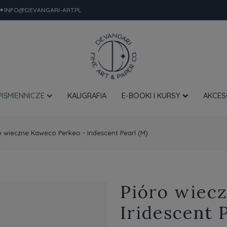
✦INFO@DEVANGARI-ART.PL
PIŚMIENNICZE
KALIGRAFIA
E-BOOKI I KURSY
AKCES
o wieczne Kaweco Perkeo - Iridescent Pearl (M)
Pióro wiec
Iridescent 