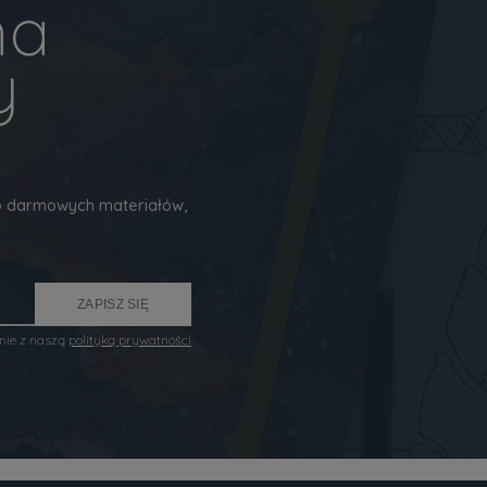
na
y
 do darmowych materiałów,
ZAPISZ SIĘ
nie z naszą
polityką prywatności