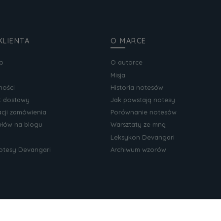
KLIENTA
O MARCE
o
O autorce
Misja
ności
Historia notesów
zt dostawy
Jak powstają notesy
acji zamówienia
Porównanie notesów
kułów na blogu
Warsztaty ze mną
Leksykon Devangari
notesy Devangari
Archiwum wzorów