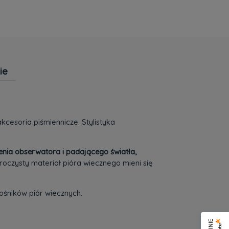
ie
 zawiera ewentualnych kosztów
cesoria piśmiennicze. Stylistyka
enia obserwatora i padającego światła,
zroczysty materiał pióra wiecznego mieni się
łośników piór wiecznych.