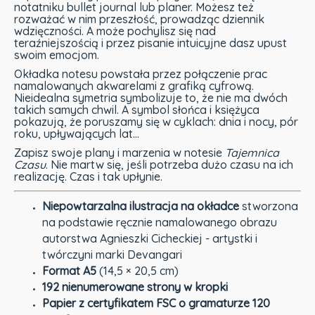
notatniku bullet journal lub planer. Możesz też
rozważać w nim przeszłość, prowadząc dziennik
wdzięczności. A może pochylisz się nad
teraźniejszością i przez pisanie intuicyjne dasz upust
swoim emocjom.
Okładka notesu powstała przez połączenie prac
namalowanych akwarelami z grafiką cyfrową.
Nieidealna symetria symbolizuje to, że nie ma dwóch
takich samych chwil. A symbol słońca i księżyca
pokazują, że poruszamy się w cyklach: dnia i nocy, pór
roku, upływających lat…
Zapisz swoje plany i marzenia w notesie
Tajemnica
Czasu
. Nie martw się, jeśli potrzeba dużo czasu na ich
realizację. Czas i tak upłynie.
Niepowtarzalna ilustracja na okładce
stworzona
na podstawie ręcznie namalowanego obrazu
autorstwa Agnieszki Cicheckiej - artystki i
twórczyni marki Devangari
Format A5
(14,5 × 20,5 cm)
192 nienumerowane strony w kropki
Papier z certyfikatem FSC o gramaturze 120