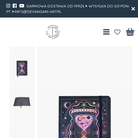
DARMOWA DOSTAWA OD 199ZŁ✦ WYSYŁKA DO G.11 PON-
PT ✦INFO@DEVANGARI-ART.PL