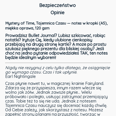
Bezpieczeństwo
Opinie
Mystery of Time, Tajemnica Czasu — notes w kropki (A5),
miękka oprawa, 120 gsm
Prowadzisz Bullet Journal? Lubisz szkicować, robiąc
notatki? Irytuje Cię, kiedy ulubione cienkopisy
przebijają na drugą stronę kartki? A może po prostu
szukasz pięknego prezentu dla bliskiej osoby? Jeśli
choć na jedno pytanie odpowiedziałeś TAK, ten notes
będzie idealnym wyborem!
Nigdy nie rezygnuj z celu tylko dlatego, że osiągnięcie
go wymaga czasu. Czas i tak upłynie
.
Earl Nightingale
Czas płynie nawet tu, w magicznej krainie Fairyland.
Zdarza się że przyspiesza, innym razem wlecze się
wolno jak żółw. Jednak zawsze płynie… Wielu
próbowało i poległo, usiłując zatrzymać przemijający
czas. Tobie też to się nie uda. Jednak z notesem
Tajemnica Czasu nauczysz się doceniać każdą chwilę.
Od Ciebie zależy, jak skorzystasz z notesu. Możesz
zapełnić strony planami na przyszłość, tworząc w