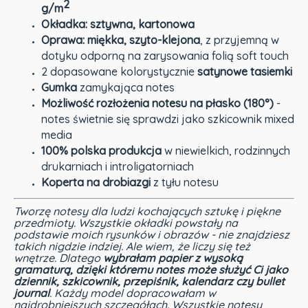
2
g/m
Okładka: sztywna, kartonowa
Oprawa: miękka, szyto-klejona
, z przyjemną w
dotyku odporną na zarysowania folią soft touch
2 dopasowane kolorystycznie
satynowe tasiemki
Gumka
zamykająca notes
Możliwość rozłożenia notesu na płasko (180°)
-
notes świetnie się sprawdzi jako szkicownik mixed
media
100% polska produkcja
w niewielkich, rodzinnych
drukarniach i introligatorniach
Koperta na drobiazgi
z tyłu notesu
Tworzę notesy dla ludzi kochających sztukę i piękne
przedmioty. Wszystkie okładki powstały na
podstawie moich rysunków i obrazów - nie znajdziesz
takich nigdzie indziej. Ale wiem, że liczy się też
wnętrze. Dlatego
wybrałam papier z wysoką
gramaturą, dzięki któremu notes może służyć Ci jako
dziennik, szkicownik, przepiśnik, kalendarz czy bullet
journal
. Każdy model dopracowałam w
najdrobniejszych szczegółach. Wszystkie notesy