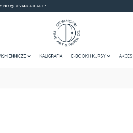
✦INFO@DEVANGARI-ART.PL
PIŚMIENNICZE
KALIGRAFIA
E-BOOKI I KURSY
AKCES