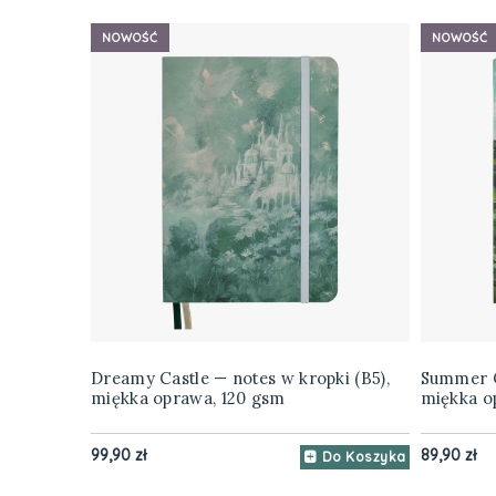
NOWOŚĆ
NOWOŚĆ
Dreamy Castle — notes w kropki (B5),
Summer Co
miękka oprawa, 120 gsm
miękka o
99,90 zł
89,90 zł
Do Koszyka