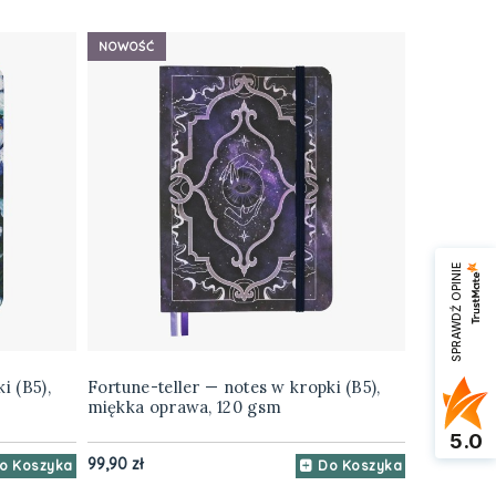
NOWOŚĆ
SPRAWDŹ OPINIE
i (B5),
Fortune-teller — notes w kropki (B5),
miękka oprawa, 120 gsm
5.0
99,90 zł
o Koszyka
Do Koszyka