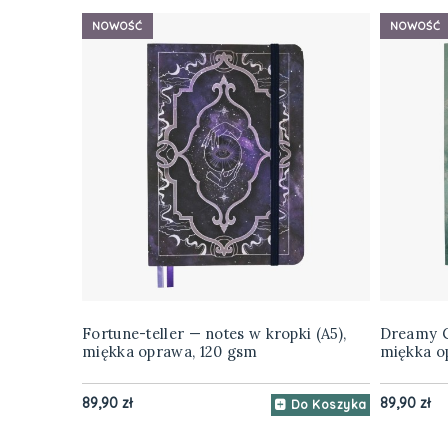
NOWOŚĆ
NOWOŚĆ
Fortune-teller — notes w kropki (A5),
Dreamy Ca
miękka oprawa, 120 gsm
miękka o
89,90 zł
89,90 zł
Do Koszyka