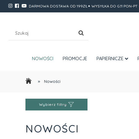
DARMOWA DOSTAWA OD 199ZŁ✦ WYSYŁKA DO G.11 PON-PT 
NOWOŚCI
PROMOCJE
PAPIERNICZE
»
Nowości
Wybierz filtry
NOWOŚCI