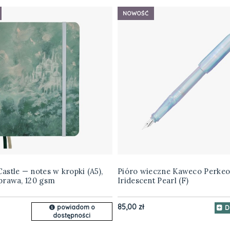
NOWOŚĆ
stle — notes w kropki (A5),
Pióro wieczne Kaweco Perkeo
prawa, 120 gsm
Iridescent Pearl (F)
85,00 zł
powiadom o
D
dostępności