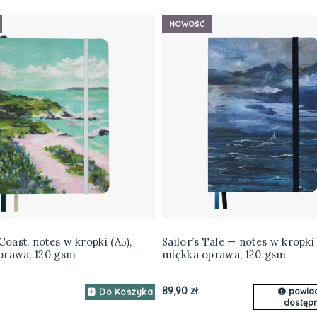
NOWOŚĆ
ast, notes w kropki (A5),
Sailor’s Tale — notes w kropki 
prawa, 120 gsm
miękka oprawa, 120 gsm
89,90 zł
powia
Do Koszyka
dostępn