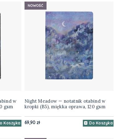
NOWOŚĆ
abind w
Night Meadow — notatnik otabind w
20 gsm
kropki (B5), miękka oprawa, 120 gsm
69,90 zł
o Koszyka
Do Koszyka