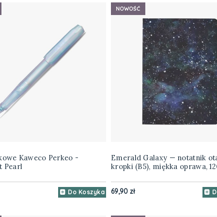
NOWOŚĆ
lkowe Kaweco Perkeo -
Emerald Galaxy — notatnik ot
t Pearl
kropki (B5), miękka oprawa, 1
69,90 zł
Do Koszyka
D