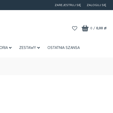
ZAREJESTRUJ SIĘ
ZALOGUJ SIĘ
0
/
0,00 zł
ORIA
ZESTAWY
OSTATNIA SZANSA