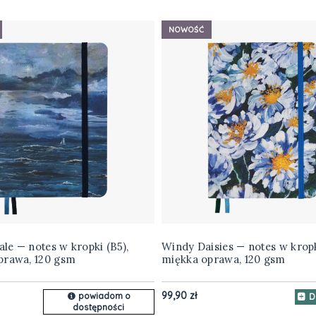
NOWOŚĆ
Tale — notes w kropki (B5),
Windy Daisies — notes w kropk
prawa, 120 gsm
miękka oprawa, 120 gsm
99,90 zł
powiadom o
D
dostępności