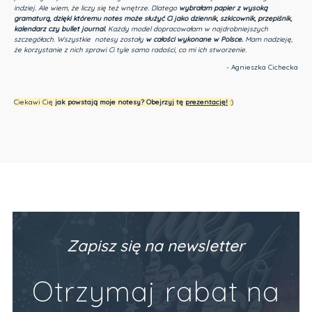
indziej.
Ale wiem, że liczy się też wnętrze. Dlatego
wybrałam papier z wysoką
gramaturą, dzięki któremu notes może służyć Ci jako dziennik, szkicownik, przepiśnik,
kalendarz czy bullet journal.
Każdy model dopracowałam w najdrobniejszych
szczegółach. Wszystkie notesy zostały
w całości wykonane w Polsce.
Mam nadzieję,
że korzystanie z nich sprawi Ci tyle samo radości, co mi ich stworzenie.
- Agnieszka Cichecka
Ciekawi Cię
jak powstają moje notesy? Obejrzyj tę
prezentację
!
:)
Zapisz się na newsletter
Otrzymaj rabat na