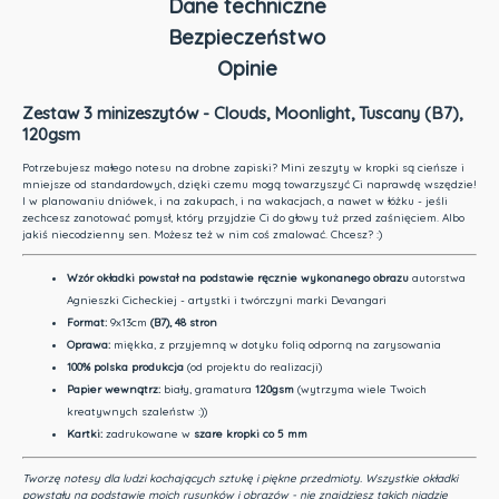
Dane techniczne
Bezpieczeństwo
Opinie
Zestaw 3 minizeszytów - Clouds, Moonlight, Tuscany (B7),
120gsm
Potrzebujesz małego notesu na drobne zapiski? Mini zeszyty w kropki są cieńsze i
mniejsze od standardowych, dzięki czemu mogą towarzyszyć Ci naprawdę wszędzie!
I w planowaniu dniówek, i na zakupach, i na wakacjach, a nawet w łóżku - jeśli
zechcesz zanotować pomysł, który przyjdzie Ci do głowy tuż przed zaśnięciem. Albo
jakiś niecodzienny sen. Możesz też w nim coś zmalować. Chcesz? :)
Wzór okładki
powstał na podstawie ręcznie wykonanego obrazu
autorstwa
Agnieszki Cicheckiej - artystki i twórczyni marki Devangari
Format:
9x13cm
(B7), 4
8 stron
Oprawa:
miękka, z przyjemną w dotyku folią odporną na zarysowania
100% polska produkcja
(od projektu do realizacji)
Papier wewnątrz:
biały, gramatura
120gsm
(wytrzyma wiele Twoich
kreatywnych szaleństw :))
Kartki:
zadrukowane w
szare kropki co 5 mm
Tworzę notesy dla ludzi kochających sztukę i piękne przedmioty.
Wszystkie okładki
powstały na podstawie moich rysunków i obrazów - nie znajdziesz takich nigdzie