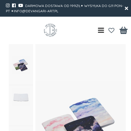
DARMOWA DOSTAWA OD 199ZŁ✦ WYSYŁKA DO G.11 PON-
PT ✦INFO@DEVANGARI-ART.PL