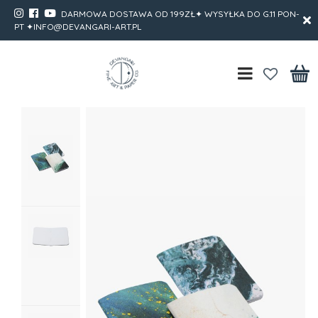
DARMOWA DOSTAWA OD 199ZŁ✦ WYSYŁKA DO G.11 PON-
PT ✦INFO@DEVANGARI-ART.PL