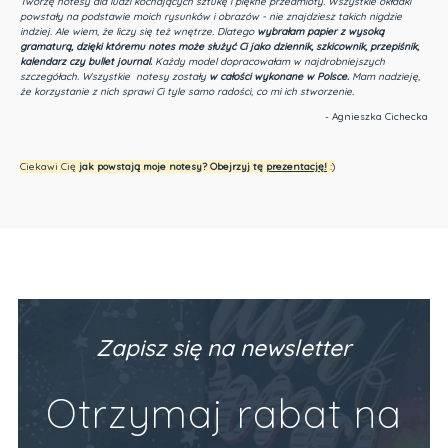
Tworzę notesy dla ludzi kochających sztukę i piękne przedmioty.
Wszystkie okładki
powstały na podstawie moich rysunków i obrazów - nie znajdziesz takich nigdzie
indziej.
Ale wiem, że liczy się też wnętrze. Dlatego
wybrałam papier z wysoką
gramaturą, dzięki któremu notes może służyć Ci jako dziennik, szkicownik, przepiśnik,
kalendarz czy bullet journal.
Każdy model dopracowałam w najdrobniejszych
szczegółach. Wszystkie notesy zostały
w całości wykonane w Polsce.
Mam nadzieję,
że korzystanie z nich sprawi Ci tyle samo radości, co mi ich stworzenie.
- Agnieszka Cichecka
Ciekawi Cię
jak powstają moje notesy? Obejrzyj tę
prezentację
!
:)
Zapisz się na newsletter
Otrzymaj rabat na