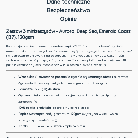
Dane techniczne
Bezpieczeństwo
Opinie
Zestaw 3 minizeszytów - Aurora, Deep Sea, Emerald Coast
(B7), 120gsm
Potrzebujesz małego notesu na drobne zapiski? Mini zeszyty w kropki są cieńsze i
mniejsze od standardowych, dzięki czemu mogą towarzyszyć Ci naprawdę wszędzie!
I w planowaniu dniówek, i na zakupach, i na wakacjach, a nawet w łóżku - jeśli
zechcesz zanotować pomysł, który przyjdzie Ci do głowy tuż przed zaśnięciem. Albo
jakiś niecodzienny sen. Możesz też w nim coś zmalować. Chcesz? :)
Wzór okładki
powstał na podstawie ręcznie wykonanego obrazu
autorstwa
Agnieszki Cicheckiej - artystki i twórczyni marki Devangari
Format:
9x13cm
(B7), 4
8 stron
Oprawa:
miękka, na zszywki, z przyjemną w dotyku folią odporną na
zarysowania
100% polska produkcja
(od projektu do realizacji)
Papier wewnątrz:
biały, gramatura
120gsm
(wytrzyma wiele Twoich
kreatywnych szaleństw :))
Kartki:
zadrukowane w
szare kropki co 5 mm