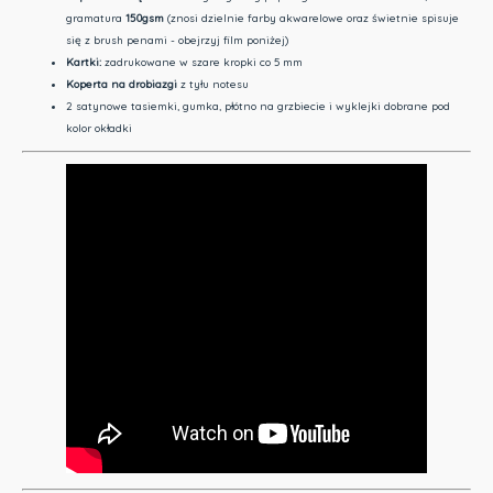
gramatura
150gsm
(znosi dzielnie farby akwarelowe oraz świetnie spisuje
się z brush penami - obejrzyj film poniżej)
Kartki:
zadrukowane w szare kropki co 5 mm
Koperta na drobiazgi
z tyłu notesu
2 satynowe tasiemki, gumka, płótno na grzbiecie i wyklejki dobrane pod
kolor okładki