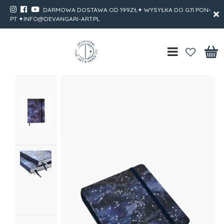
DARMOWA DOSTAWA OD 199ZŁ✦ WYSYŁKA DO G.11 PON-
PT ✦INFO@DEVANGARI-ART.PL