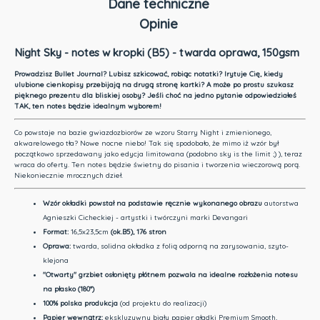
Dane techniczne
Opinie
Night Sky - notes w kropki (B5) - twarda oprawa, 150gsm
Prowadzisz Bullet Journal? Lubisz szkicować, robiąc notatki? Irytuje Cię, kiedy
ulubione cienkopisy przebijają na drugą stronę kartki? A może po prostu szukasz
pięknego prezentu dla bliskiej osoby? Jeśli choć na jedno pytanie odpowiedziałeś
TAK, ten notes będzie idealnym wyborem!
Co powstaje na bazie gwiazdozbiorów ze wzoru Starry Night i zmienionego,
akwarelowego tła? Nowe nocne niebo! Tak się spodobało, że mimo iż wzór był
początkowo sprzedawany jako edycja limitowana (podobno sky is the limit ;) ), teraz
wraca do oferty. Ten notes będzie świetny do pisania i tworzenia wieczorową porą.
Niekoniecznie mrocznych dzieł.
Wzór okładki
powstał na podstawie ręcznie wykonanego obrazu
autorstwa
Agnieszki Cicheckiej - artystki i twórczyni marki Devangari
Format:
16,5x23,5cm
(ok.B5)
, 176 stron
Oprawa:
twarda, solidna okładka z folią odporną na zarysowania, szyto-
klejona
"Otwarty" grzbiet osłonięty płótnem pozwala na idealne rozłożenia notesu
na płasko (180°)
100% polska produkcja
(od projektu do realizacji)
Papier wewnątrz:
ekskluzywny biały papier gładki Premium Smooth,