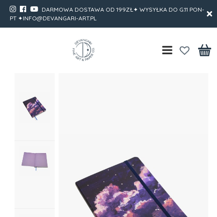
DARMOWA DOSTAWA OD 199ZŁ✦ WYSYŁKA DO G.11 PON-
PT ✦INFO@DEVANGARI-ART.PL