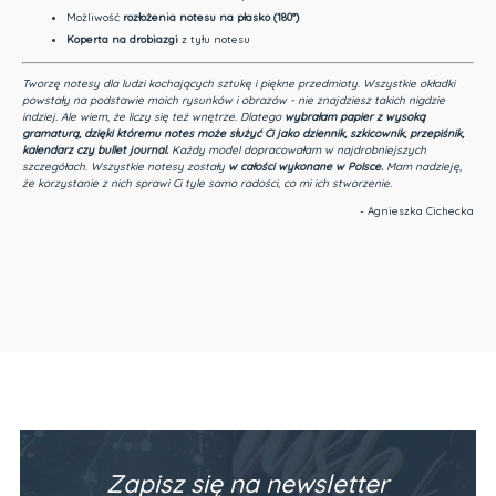
Możliwość
rozłożenia notesu na płasko (180°)
Koperta na drobiazgi
z tyłu notesu
Tworzę notesy dla ludzi kochających sztukę i piękne przedmioty.
Wszystkie okładki
powstały na podstawie moich rysunków i obrazów - nie znajdziesz takich nigdzie
indziej.
Ale wiem, że liczy się też wnętrze. Dlatego
wybrałam papier z wysoką
gramaturą, dzięki któremu notes może służyć Ci jako dziennik, szkicownik, przepiśnik,
kalendarz czy bullet journal.
Każdy model dopracowałam w najdrobniejszych
szczegółach. Wszystkie notesy zostały
w całości wykonane w Polsce.
Mam nadzieję,
że korzystanie z nich sprawi Ci tyle samo radości, co mi ich stworzenie.
- Agnieszka Cichecka
Zapisz się na newsletter