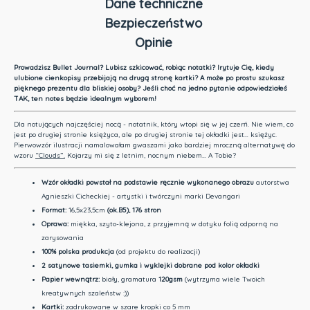
Dane techniczne
Bezpieczeństwo
Opinie
Prowadzisz Bullet Journal? Lubisz szkicować, robiąc notatki? Irytuje Cię, kiedy
ulubione cienkopisy przebijają na drugą stronę kartki? A może po prostu szukasz
pięknego prezentu dla bliskiej osoby? Jeśli choć na jedno pytanie odpowiedziałeś
TAK, ten notes będzie idealnym wyborem!
Dla notujących najczęściej nocą - notatnik, który wtopi się w jej czerń. Nie wiem, co
jest po drugiej stronie księżyca, ale po drugiej stronie tej okładki jest… księżyc.
Pierwowzór ilustracji namalowałam gwaszami jako bardziej mroczną alternatywę do
wzoru
“Clouds”.
Kojarzy mi się z letnim, nocnym niebem… A Tobie?
Wzór okładki
powstał na podstawie ręcznie wykonanego obrazu
autorstwa
Agnieszki Cicheckiej - artystki i twórczyni marki Devangari
Format:
16,5x23,5cm
(ok.B5)
, 176 stron
Oprawa:
miękka, szyto-klejona, z przyjemną w dotyku folią odporną na
zarysowania
100% polska produkcja
(od projektu do realizacji)
2 satynowe tasiemki, gumka i wyklejki dobrane pod kolor okładki
Papier wewnątrz:
biały, gramatura
120gsm
(wytrzyma wiele Twoich
kreatywnych szaleństw :))
Kartki:
zadrukowane w szare kropki co 5 mm