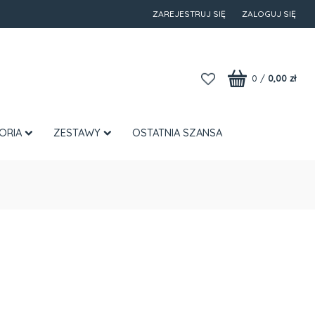
ZAREJESTRUJ SIĘ
ZALOGUJ SIĘ
0
/
0,00 zł
ORIA
ZESTAWY
OSTATNIA SZANSA