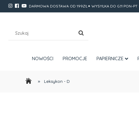
DARMOWA DOSTAWA OD 199ZŁ✦ WYSYŁKA DO G.11 PON-PT 
NOWOŚCI
PROMOCJE
PAPIERNICZE
»
Leksykon - D