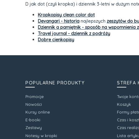
D jak dot (czyli kropka) i dziennik 3-letni w dużym n
Kropkopisy clean color dot
Devangari - historia
najlepszych
zeszytów do bul
Dziennik a pamiętnik - sposób na wspomnienia z 
Travel journal - dziennik z podróży
Dobre cienkopisy
POPULARNE PRODUKTY
STREFA 
Promocje
Twoje kont
Nowości
Koszyk
Kursy online
Formy płat
E-booki
Czas i kos
Zestawy
Czas realiz
Notesy w kropki
Lista arty