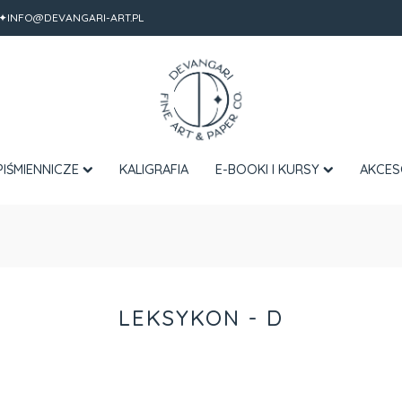
✦INFO@DEVANGARI-ART.PL
PIŚMIENNICZE
KALIGRAFIA
E-BOOKI I KURSY
AKCES
LEKSYKON - D