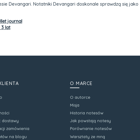
otesie Devangari. Notatniki Devangari doskonale sprawdzą się jako 
let journal
3 lat
KLIENTA
O MARCE
o
O autorce
Misja
ności
Historia notesów
zt dostawy
Jak powstają notesy
acji zamówienia
Porównanie notesów
kułów na blogu
Warsztaty ze mną