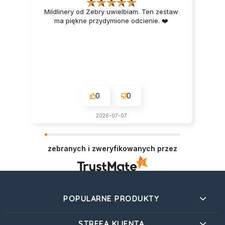
Mildlinery od Zebry uwielbiam. Ten zestaw
ma piękne przydymione odcienie. ❤️
0
0
2026-07-07
zebranych i zweryfikowanych przez
POPULARNE PRODUKTY
STREFA KLIENTA