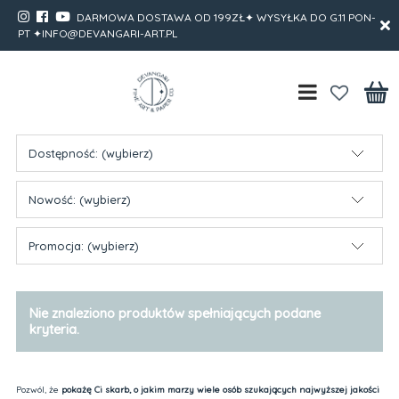
DARMOWA DOSTAWA OD 199ZŁ✦ WYSYŁKA DO G.11 PON-
PT ✦INFO@DEVANGARI-ART.PL
Dostępność: (wybierz)
Nowość: (wybierz)
Promocja: (wybierz)
Nie znaleziono produktów spełniających podane
kryteria.
Pozwól, że
pokażę Ci skarb, o jakim marzy wiele osób szukających najwyższej jakości