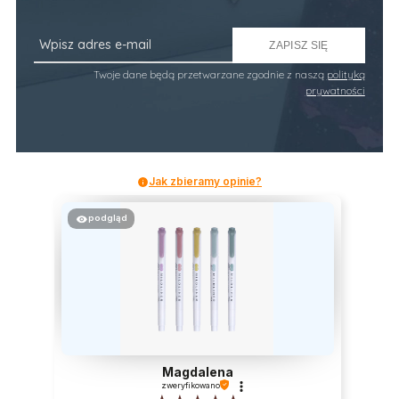
ZAPISZ SIĘ
Twoje dane będą przetwarzane zgodnie z naszą
polityką
prywatności
Jak zbieramy opinie?
podgląd
Magdalena
zweryfikowano