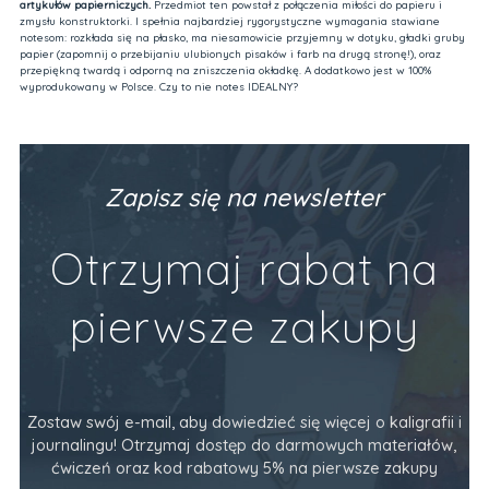
artykułów papierniczych.
Przedmiot ten powstał z połączenia miłości do papieru i
zmysłu konstruktorki. I spełnia najbardziej rygorystyczne wymagania stawiane
notesom: rozkłada się na płasko, ma niesamowicie przyjemny w dotyku, gładki gruby
papier (zapomnij o przebijaniu ulubionych pisaków i farb na drugą stronę!), oraz
przepiękną twardą i odporną na zniszczenia okładkę. A dodatkowo jest w 100%
wyprodukowany w Polsce. Czy to nie notes IDEALNY?
Zapisz się na newsletter
Otrzymaj rabat na
pierwsze zakupy
Zostaw swój e-mail, aby dowiedzieć się więcej o kaligrafii i
journalingu! Otrzymaj dostęp do darmowych materiałów,
ćwiczeń oraz kod rabatowy 5% na pierwsze zakupy