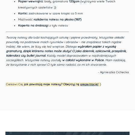
Papier wewnątrz:
biały, gramatura
120gsm
(wytrzyma wiele Twoich
kreatywnych szaleństw :))
Kartki:
zadrukowane w szare kropki co 5 mm
Możliwość
rozłożenia notesu na płasko (180°)
Koperta na drobiazgi
z tyłu notesu
Tworzę notesy dla ludzi kochających sztukę i piękne przedmioty.
Wszystkie okładki
powstały na podstawie moich rysunków i obrazów - nie znajdziesz takich nigdzie
indziej.
Ale wiem, że liczy się też wnętrze. Dlatego
wybrałam papier z wysoką
gramaturą, dzięki któremu notes może służyć Ci jako dziennik, szkicownik, przepiśnik,
kalendarz czy bullet journal.
Każdy model dopracowałam w najdrobniejszych
szczegółach. Wszystkie notesy zostały
w całości wykonane w Polsce.
Mam nadzieję,
że korzystanie z nich sprawi Ci tyle samo radości, co mi ich stworzenie.
- Agnieszka Cichecka
Ciekawi Cię
jak powstają moje notesy? Obejrzyj tę
prezentację
!
:)