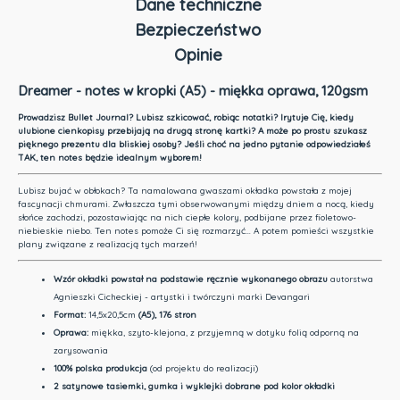
Dane techniczne
Bezpieczeństwo
Opinie
Dreamer - notes w kropki (A5) - miękka oprawa, 120gsm
Prowadzisz Bullet Journal? Lubisz szkicować, robiąc notatki? Irytuje Cię, kiedy
ulubione cienkopisy przebijają na drugą stronę kartki? A może po prostu szukasz
pięknego prezentu dla bliskiej osoby? Jeśli choć na jedno pytanie odpowiedziałeś
TAK, ten notes będzie idealnym wyborem!
Lubisz bujać w obłokach? Ta namalowana gwaszami okładka powstała z mojej
fascynacji chmurami. Zwłaszcza tymi obserwowanymi między dniem a nocą, kiedy
słońce zachodzi, pozostawiając na nich ciepłe kolory, podbijane przez fioletowo-
niebieskie niebo. Ten notes pomoże Ci się rozmarzyć… A potem pomieści wszystkie
plany związane z realizacją tych marzeń!
Wzór okładki
powstał na podstawie ręcznie wykonanego obrazu
autorstwa
Agnieszki Cicheckiej - artystki i twórczyni marki Devangari
Format:
14,5x20,5cm
(A5), 176 stron
Oprawa:
miękka, szyto-klejona, z przyjemną w dotyku folią odporną na
zarysowania
100% polska produkcja
(od projektu do realizacji)
2 satynowe tasiemki, gumka i wyklejki dobrane pod kolor okładki