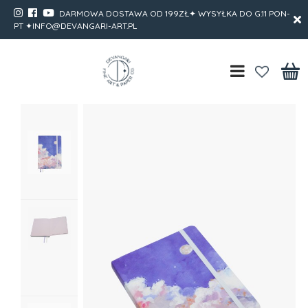
DARMOWA DOSTAWA OD 199ZŁ✦ WYSYŁKA DO G.11 PON-
PT ✦INFO@DEVANGARI-ART.PL