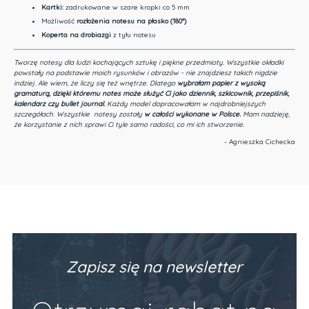
Kartki:
zadrukowane w szare kropki co 5 mm
Możliwość
rozłożenia notesu na płasko (180°)
Koperta na drobiazgi
z tyłu notesu
Tworzę notesy dla ludzi kochających sztukę i piękne przedmioty.
Wszystkie okładki
powstały na podstawie moich rysunków i obrazów - nie znajdziesz takich nigdzie
indziej.
Ale wiem, że liczy się też wnętrze. Dlatego
wybrałam papier z wysoką
gramaturą, dzięki któremu notes może służyć Ci jako dziennik, szkicownik, przepiśnik,
kalendarz czy bullet journal.
Każdy model dopracowałam w najdrobniejszych
szczegółach. Wszystkie notesy zostały
w całości wykonane w Polsce.
Mam nadzieję,
że korzystanie z nich sprawi Ci tyle samo radości, co mi ich stworzenie.
- Agnieszka Cichecka
Zapisz się na newsletter