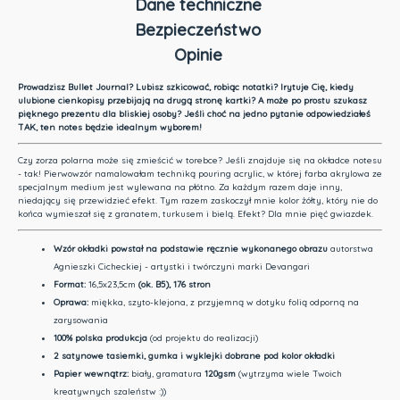
Dane techniczne
Bezpieczeństwo
Opinie
Prowadzisz Bullet Journal? Lubisz szkicować, robiąc notatki? Irytuje Cię, kiedy
ulubione cienkopisy przebijają na drugą stronę kartki? A może po prostu szukasz
pięknego prezentu dla bliskiej osoby? Jeśli choć na jedno pytanie odpowiedziałeś
TAK, ten notes będzie idealnym wyborem!
Czy zorza polarna może się zmieścić w torebce? Jeśli znajduje się na okładce notesu
- tak! Pierwowzór namalowałam techniką pouring acrylic, w której farba akrylowa ze
specjalnym medium jest wylewana na płótno. Za każdym razem daje inny,
niedający się przewidzieć efekt. Tym razem zaskoczył mnie kolor żółty, który nie do
końca wymieszał się z granatem, turkusem i bielą. Efekt? Dla mnie pięć gwiazdek.
Wzór okładki
powstał na podstawie ręcznie wykonanego obrazu
autorstwa
Agnieszki Cicheckiej - artystki i twórczyni marki Devangari
Format:
16,5x23,5cm
(ok. B5), 176 stron
Oprawa:
miękka, szyto-klejona,
z przyjemną w dotyku folią odporną na
zarysowania
100% polska produkcja
(od projektu do realizacji)
2 satynowe tasiemki, gumka i wyklejki dobrane pod kolor okładki
Papier wewnątrz:
biały, gramatura
120gsm
(wytrzyma wiele Twoich
kreatywnych szaleństw :))