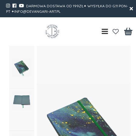
DARMOWA DOSTAWA OD 199ZŁ✦ WYSYŁKA DO G.11 PON-
PT ✦INFO@DEVANGARI-ART.PL