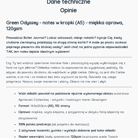
Dane techniczne
Opinie
Green Odyssey - notes w kropki (A5) - miękka oprawa,
120gsm
Prowadzisz Bullet Journal? Lubisz szkicować, robiąc notatki? Irytuje Cię, kiedy
ulubione cienkopisy przebijają na drugą stronę kartki? A może po prostu szukasz
pięknego prezentu dla bliskiej osoby? Jeśli choć na jedno pytanie odpowiedziałeś
TAK, ten notes będzie idealnym wyborem!
Czy Ty też widzisz spienione morskie fale i piaszczystą wyspę wyłaniające się z
farb na tym płótnie?
Okładka notesu to zaproszenie do wyjątkowej podróży. Do
odysei, do powrotu do domu, do wędrówki w głąb siebie. Odkryj, co jest dla Ciebie
ważne, a co nie i co możesz bez żalu wyrzucić za burtę. Dowiedz się, czego
pragniesz. Nazwij swoje marzenia i plany. Obierz na nie ster i płyń.
Wzór okładki
powstał na podstawie ręcznie wykonanego obrazu
autorstwa
Agnieszki Cicheckiej - artystki i twórczyni marki Devangari
Format:
14,5x20,5cm
(A5), 192 strony
Oprawa:
miękka, szyto-klejona, z przyjemną w dotyku folią odporną na
zarysowania
100% polska produkcja
(od projektu do realizacji)
2 satynowe tasiemki, gumka i wyklejki dobrane pod kolor okładki
Papier wewnątrz:
biały, gramatura
120gsm
(wytrzyma wiele Twoich