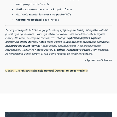
kreatywnych szaleństw :))
Kartki:
zadrukowane w szare kropki co 5 mm
Możliwość
rozłożenia notesu na płasko (180°)
Koperta na drobiazgi
z tyłu notesu
Tworzę notesy dla ludzi kochających sztukę i piękne przedmioty.
Wszystkie okładki
powstały na podstawie moich rysunków i obrazów - nie znajdziesz takich nigdzie
indziej.
Ale wiem, że liczy się też wnętrze. Dlatego
wybrałam papier z wysoką
gramaturą, dzięki któremu notes może służyć Ci jako dziennik, szkicownik, przepiśnik,
kalendarz czy bullet journal.
Każdy model dopracowałam w najdrobniejszych
szczegółach. Wszystkie notesy zostały
w całości wykonane w Polsce.
Mam nadzieję,
że korzystanie z nich sprawi Ci tyle samo radości, co mi ich stworzenie.
- Agnieszka Cichecka
Ciekawi Cię
jak powstają moje notesy? Obejrzyj tę
prezentację
!
:)