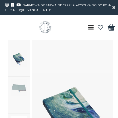
DARMOWA DOSTAWA OD 199ZŁ✦ WYSYŁKA DO G.11 PON-
PT ✦INFO@DEVANGARI-ART.PL