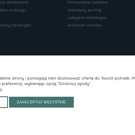
acji zamówienia
Porównanie notesów
kułów na blogu
Warsztaty ze mną
Leksykon Devangari
notesy Devangari
Archiwum wzorów
ziałanie strony i pomagają nam dostosować ofertę do Twoich potrzeb. 
 preferencji, wybierając opcję "Dostosuj zgody".
i.
 chętnie odpowiem!
ZAAKCEPTUJ WSZYSTKIE
Maxsote
Rocoto Theme. All rights reserved
Sklep internetowy Shoper.pl