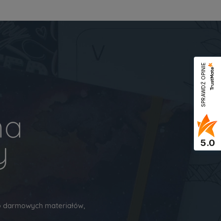
SPRAWDŹ OPINIE
na
y
5.0
 do darmowych materiałów,