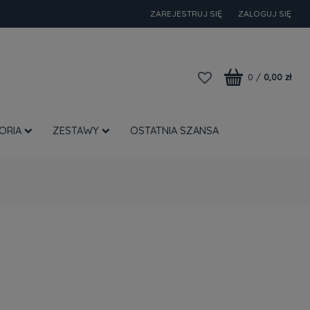
ZAREJESTRUJ SIĘ
ZALOGUJ SIĘ
0
/
0,00 zł
ORIA
ZESTAWY
OSTATNIA SZANSA