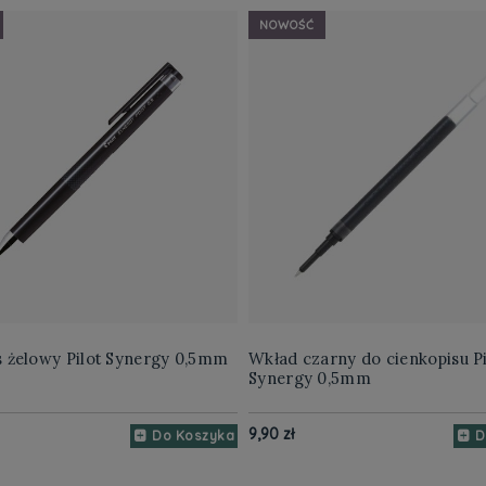
NOWOŚĆ
s żelowy Pilot Synergy 0,5mm
Wkład czarny do cienkopisu Pi
Synergy 0,5mm
9,90 zł
Do Koszyka
D