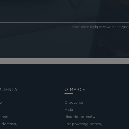
Twoje dane będą przetwarzane zgod
KLIENTA
O MARCE
o
O autorce
Misja
ności
Historia notesów
zt dostawy
Jak powstają notesy