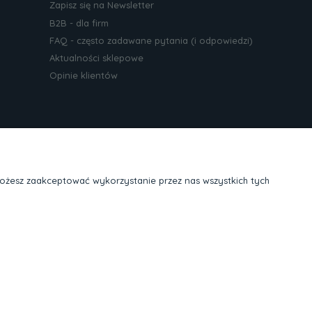
Zapisz się na Newsletter
B2B - dla firm
FAQ - często zadawane pytania (i odpowiedzi)
Aktualności sklepowe
Opinie klientów
Możesz zaakceptować wykorzystanie przez nas wszystkich tych