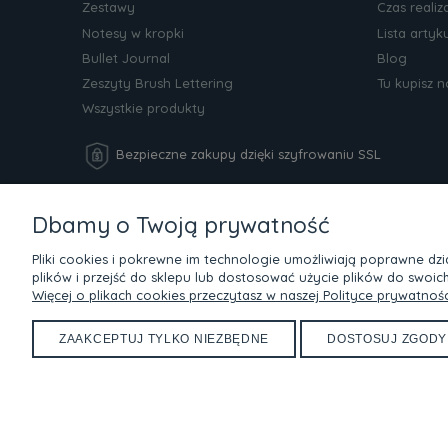
Zestawy
Czas realiz
Notesy w kropki
Lista arty
Bullet Journal
Blog
Zeszyty Brush Lettering
Tu kupisz 
Wszystkie produkty
Bezpieczne zakupy dzięki szyfrowaniu SSL
Metody płatności
Dbamy o Twoją prywatność
Devangari w social media
Pliki cookies i pokrewne im technologie umożliwiają poprawne d
plików i przejść do sklepu lub dostosować użycie plików do swoich
Więcej o plikach cookies przeczytasz w naszej Polityce prywatnośc
Masz pytanie?
Skontaktuj się ze mną.
Napisz lub zadzwoń,
✉ info@devangari-art.pl
ZAAKCEPTUJ TYLKO NIEZBĘDNE
DOSTOSUJ ZGODY