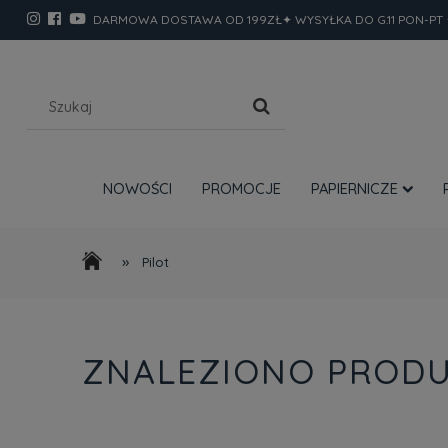
DARMOWA DOSTAWA OD 199ZŁ✦ WYSYŁKA DO G.11 PON-PT 
NOWOŚCI
PROMOCJE
PAPIERNICZE
»
Pilot
ZNALEZIONO PRODU