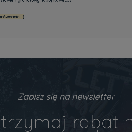
zestawie 1 granatowy nabój Kaweco)
porównanie
. :)
Zapisz się na newsletter
trzymaj rabat 