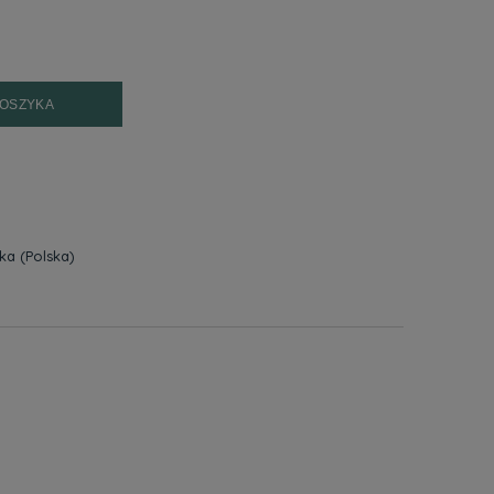
KOSZYKA
zka
(Polska)
h kosztów