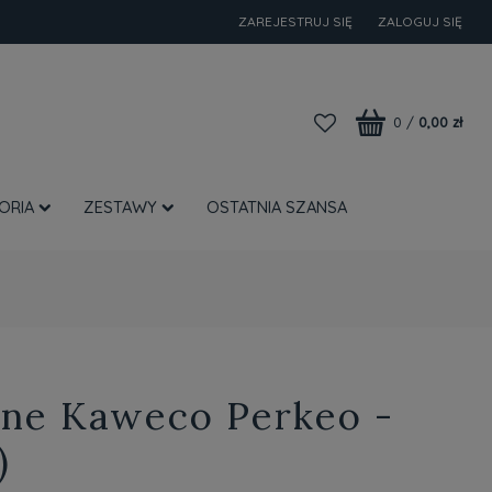
ZAREJESTRUJ SIĘ
ZALOGUJ SIĘ
0
/
0,00 zł
ORIA
ZESTAWY
OSTATNIA SZANSA
zne Kaweco Perkeo -
)