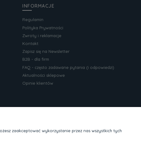
INFORMACJE
Regulamin
Polityka Prywatności
Zwroty i reklamacje
Kontakt
Zapisz się na Newsletter
B2B - dla firm
FAQ - często zadawane pytania (i odpowiedzi)
Aktualności sklepowe
Opinie klientów
Możesz zaakceptować wykorzystanie przez nas wszystkich tych