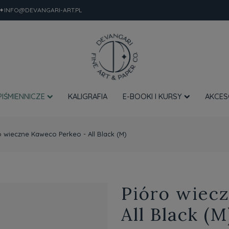
✦INFO@DEVANGARI-ART.PL
PIŚMIENNICZE
KALIGRAFIA
E-BOOKI I KURSY
AKCES
o wieczne Kaweco Perkeo - All Black (M)
Pióro wiec
All Black (M