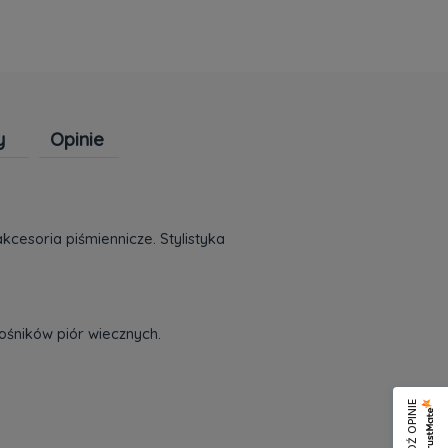
y
Opinie
Cena nie zawiera ewentualnych kosztów
płatności
cesoria piśmiennicze. Stylistyka
łośników piór wiecznych.
SPRAWDŹ OPINIE