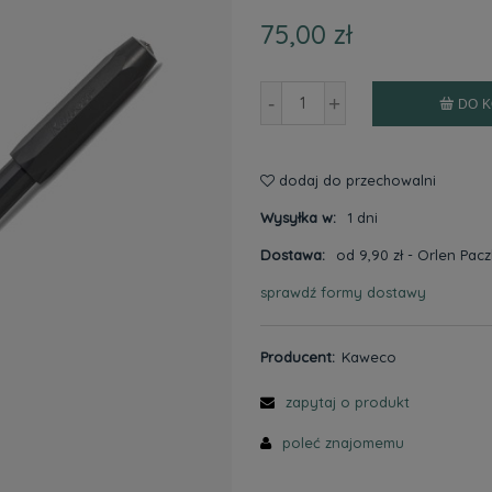
75,00 zł
-
+
DO 
dodaj do przechowalni
Wysyłka w:
1 dni
Dostawa:
od 9,90 zł
- Orlen Pac
sprawdź formy dostawy
Cena nie zawiera ewentualnyc
płatności
Producent:
Kaweco
zapytaj o produkt
poleć znajomemu