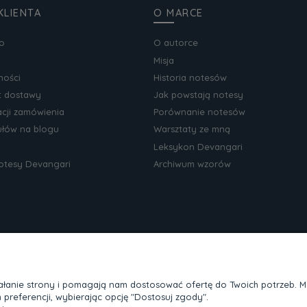
KLIENTA
O MARCE
o
O autorce
Misja
ności
Historia notesów
zt dostawy
Jak powstają notesy
acji zamówienia
Porównanie notesów
kułów na blogu
Warsztaty ze mną
Leksykon Devangari
notesy Devangari
Archiwum wzorów
ziałanie strony i pomagają nam dostosować ofertę do Twoich potrzeb. 
 preferencji, wybierając opcję "Dostosuj zgody".