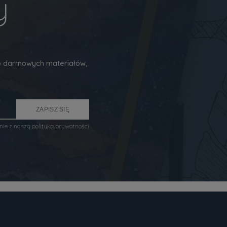
y
 do darmowych materiałów,
ZAPISZ SIĘ
nie z naszą
polityką prywatności