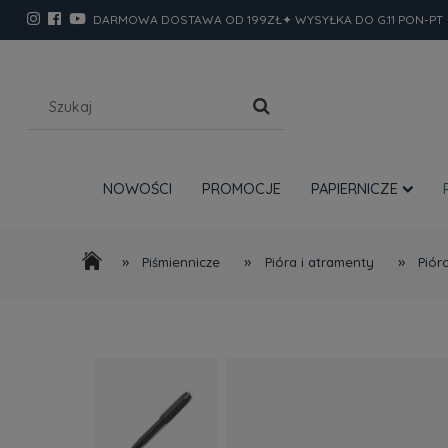
DARMOWA DOSTAWA OD 199ZŁ✦ WYSYŁKA DO G.11 PON-PT 
NOWOŚCI
PROMOCJE
PAPIERNICZE
»
»
»
Piśmiennicze
Pióra i atramenty
Piór