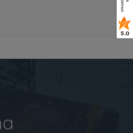
5.0
na