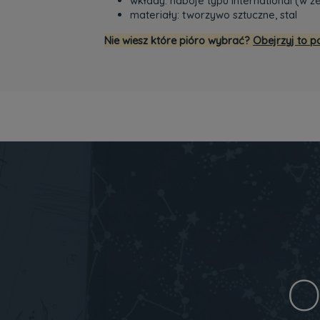
wkłady: naboje typu International (w 
materiały: tworzywo sztuczne, stal
Nie wiesz które pióro wybrać?
Obejrzyj to 
O